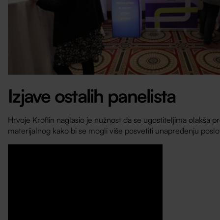
Izjave ostalih panelista
Hrvoje Kroflin naglasio je nužnost da se ugostiteljima olakša 
materijalnog kako bi se mogli više posvetiti unapređenju poslo