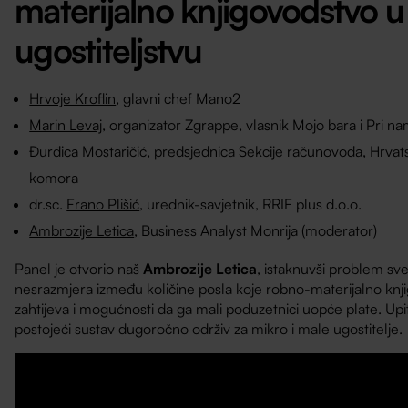
materijalno knjigovodstvo
u
ugostiteljstvu
Hrvoje Kroflin
, glavni chef Mano2
Marin Levaj
, organizator Zgrappe, vlasnik Mojo bara i Pri na
Đurđica Mostaričić
,
predsjednica Sekcije računovođa, Hrvat
komora
dr.sc.
Frano Plišić
, urednik-savjetnik, RRIF plus d.o.o.
Ambrozije Letica
, Business Analyst Monrija (moderator)
Panel je otvorio naš
Ambrozije Letica
, istaknuvši problem sv
nesrazmjera između količine posla koje robno-materijalno knj
zahtijeva i mogućnosti da ga mali poduzetnici uopće plate. Upita
postojeći sustav dugoročno održiv za mikro i male ugostitelje.