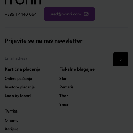
ured@monri.com
+385 1 4440 064
Prijavite se na naš newsletter
Email
*
Kartična plaćanja
Fiskalne blagajne
Online plaćanja
Start
In-store plaćanja
Remaris
Loop by Monri
Thor
Smart
Tvrtka
O nama
Karijere