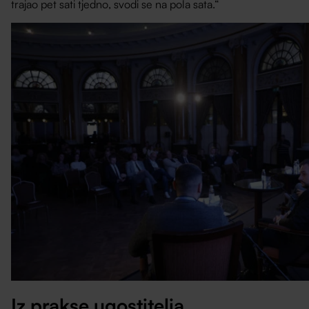
trajao pet sati tjedno, svodi se na pola sata.“
Iz prakse ugostitelja