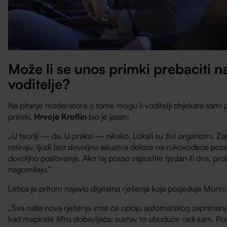
Može li se unos primki prebaciti n
voditelje?
Na pitanje moderatora o tome mogu li voditelji objekata sami 
primki,
Hrvoje Kroflin
bio je jasan:
„U teoriji — da. U praksi — nikako. Lokali su živi organizmi. Za
rotiraju, ljudi bez dovoljno iskustva dolaze na rukovodeće pozic
dovoljno poslovanje. Ako taj posao zapustite tjedan ili dva, p
nagomilaju.“
Letica je pritom najavio digitalna rješenja koja posjeduje Monri
„Sva naša nova rješenja imat će opciju automatskog zapriman
kad mapirate šifru dobavljača, sustav to ubuduće radi sam. Pos