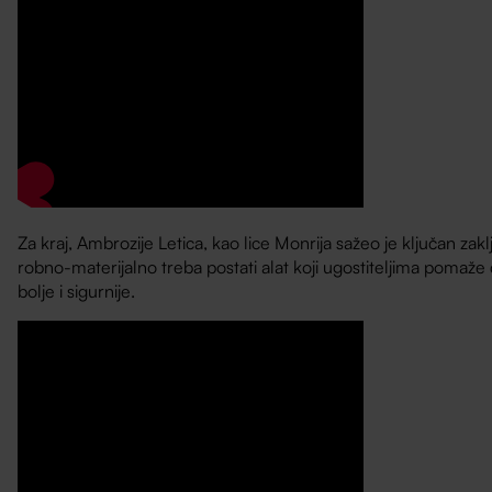
Za kraj, Ambrozije Letica, kao lice Monrija sažeo je ključan zak
robno-materijalno treba postati alat koji ugostiteljima pomaže 
bolje i sigurnije.