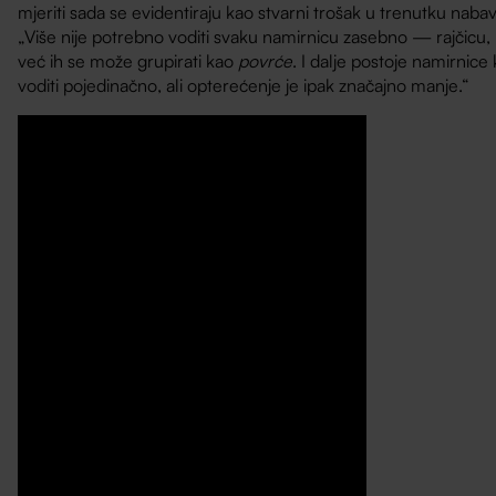
mjeriti sada se evidentiraju kao stvarni trošak u trenutku nabave
„Više nije potrebno voditi svaku namirnicu zasebno — rajčicu, 
već ih se može grupirati kao
povrće
. I dalje postoje namirnice
voditi pojedinačno, ali opterećenje je ipak značajno manje.“