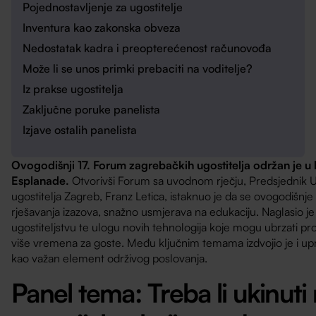
Pojednostavljenje za ugostitelje
Inventura kao zakonska obveza
Nedostatak kadra i preopterećenost računovođa
Može li se unos primki prebaciti na voditelje?
Iz prakse ugostitelja
Zaključne poruke panelista
Izjave ostalih panelista
Ovogodišnji 17. Forum zagrebačkih ugostitelja održan je u 
Esplanade.
Otvorivši Forum sa uvodnom rječju, Predsjednik 
ugostitelja Zagreb, Franz Letica, istaknuo je da se ovogodišnje
rješavanja izazova, snažno usmjerava na edukaciju. Naglasio je
ugostiteljstvu te ulogu novih tehnologija koje mogu ubrzati pr
više vremena za goste. Među ključnim temama izdvojio je i up
kao važan element održivog poslovanja.
Panel tema:
Treba li ukinuti