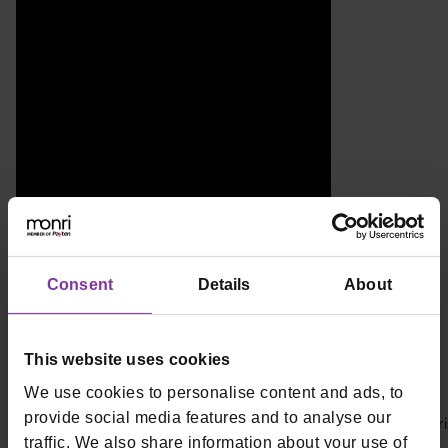
Consent
Details
About
This website uses cookies
Zaključne poruke panelista
We use cookies to personalise content and ads, to
provide social media features and to analyse our
Đurđica Mostaričić:
„Što bi Hrvatska bila bez ugostitelja? Koris
traffic. We also share information about your use of
vam mogu pomoći u poslovanju.“