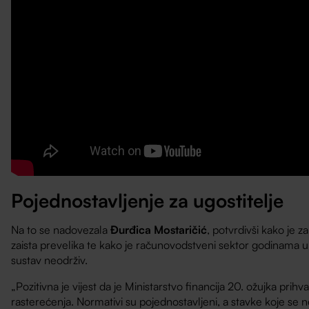
Pojednostavljenje za ugostitelje
Na to se nadovezala
Đurđica Mostaričić
, potvrdivši kako je z
zaista prevelika te kako je računovodstveni sektor godinama 
sustav neodrživ.
„Pozitivna je vijest da je Ministarstvo financija 20. ožujka prihv
rasterećenja. Normativi su pojednostavljeni, a stavke koje se