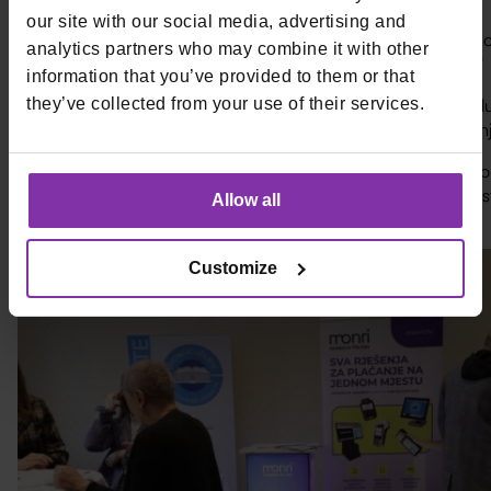
our site with our social media, advertising and
dr. sc. Frano Plišić:
„Zaposlite osobu koja će vam voditi robno
analytics partners who may combine it with other
Vidjet ćete koliko će to povećati vrijednost vašeg poslovanja.“
information that you’ve provided to them or that
they’ve collected from your use of their services.
Marin Levaj:
„Potrebno je maksimalno pojednostaviti procedur
pune proračun — trebamo suradnju, a ne dodatna opterećenj
Hrvoje Kroflin:
„Potrebna je sveobuhvatna edukacijska platfo
pokrivala širu materiju i omogućila nadležnim tijelima da čuju
Allow all
iz prakse.“
Customize