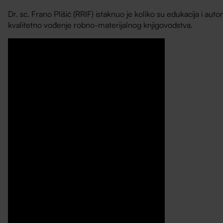
Dr. sc. Frano Plišić (RRIF) istaknuo je koliko su edukacija i autom
kvalitetno vođenje robno-materijalnog knjigovodstva.