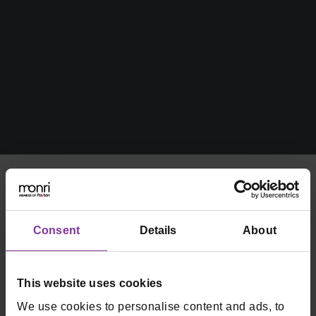
Consent
Details
About
Imate pitanja o nekom
proizvodu? Javite nam
This website uses cookies
se!
We use cookies to personalise content and ads, to