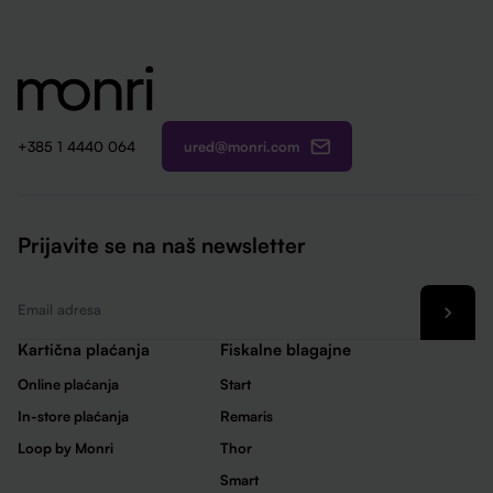
ured@monri.com
+385 1 4440 064
Prijavite se na naš newsletter
Email
*
Kartična plaćanja
Fiskalne blagajne
Online plaćanja
Start
In-store plaćanja
Remaris
Loop by Monri
Thor
Smart