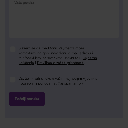
Slažem se da me Monri Payments može
Consent
kontaktirati na gore navedenu e-mail adresu ili
telefonski broj za sve svrhe istaknute u
Uvjetima
korištenja
i
Pravilima o zaštiti privatnosti
.
Da, želim biti u toku s vašim najnovijim vijestima
Newsletter
i posebnim ponudama. (Ne spamamo!)