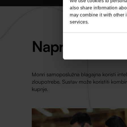
We use cookies to personal
also share information abou
may combine it with other i
services.
Napredna AI zaš
Monri samoposlužna blagajna koristi inte
zloupotrebe. Sustav može koristiti kombi
kupnje.