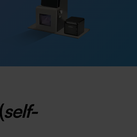
(
self-