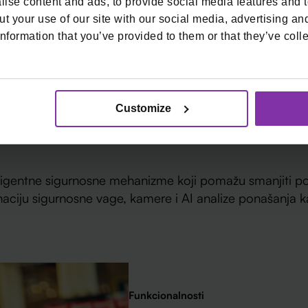
ise content and ads, to provide social media features and to
t your use of our site with our social media, advertising an
nformation that you’ve provided to them or that they’ve colle
tita i sigurnosne fu
Customize
ligentne sigurnosne mehanizme koji pomažu smanjiti pog
naciju sigurnosne vage, kamere i AI analize ponašanja k
Funkcionalnosti