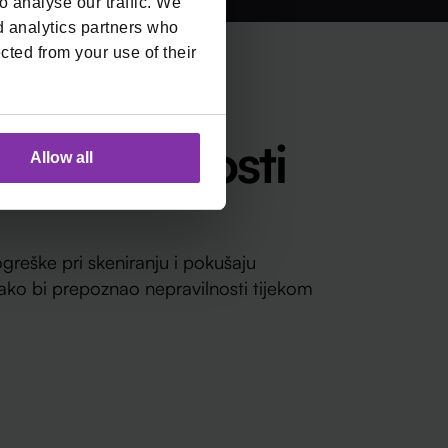
 analyse our traffic. We
d analytics partners who
cted from your use of their
nkcionalnosti
Allow all
reške pri skeniranju i pokušaju
ako bi prepoznao nepravilnosti tijekom