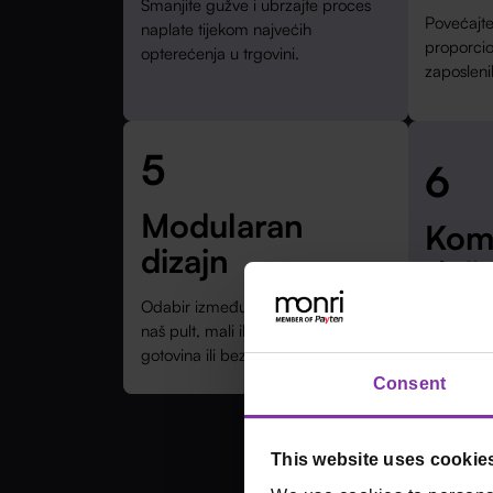
Smanjite gužve i ubrzajte proces
Povećajte
naplate tijekom najvećih
proporci
opterećenja u trgovini.
zaposleni
5
6
Modularan
Kom
dizajn
rješ
Odabir između raznih opcija: vaš ili
Jedan par
naš pult, mali ili veliki ekran,
hardver, s
gotovina ili bez…
Consent
This website uses cookie