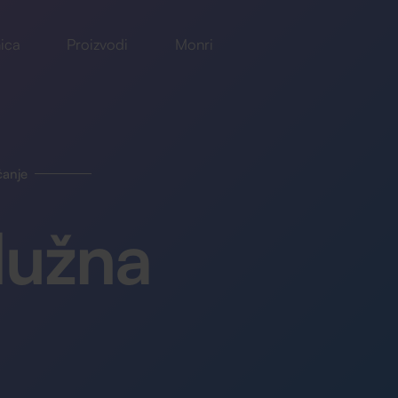
ica
Proizvodi
Monri
ćanje
lužna