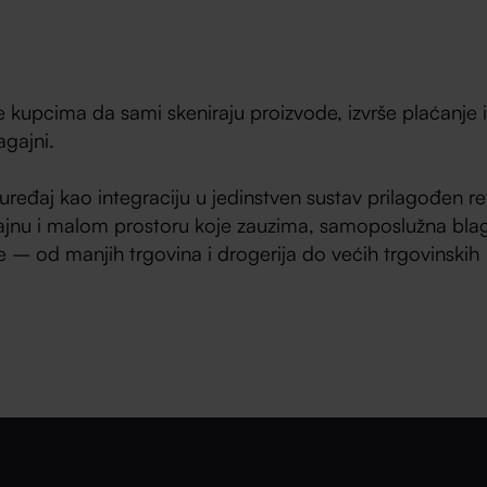
upcima da sami skeniraju proizvode, izvrše plaćanje 
agajni.
ređaj kao integraciju u jedinstven sustav prilagođen ret
ajnu i malom prostoru koje zauzima, samoposlužna bla
e – od manjih trgovina i drogerija do većih trgovinskih