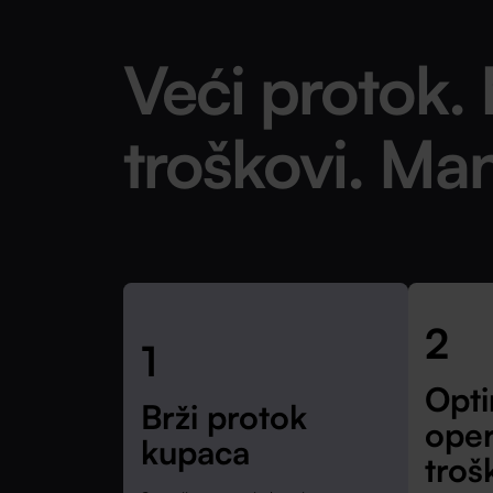
Veći protok. 
troškovi. Ma
2
1
Opti
Brži protok
oper
kupaca
troš