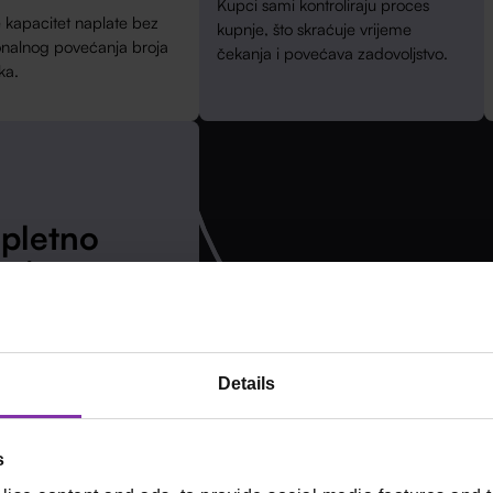
Kupci sami kontroliraju proces
 kapacitet naplate bez
kupnje, što skraćuje vrijeme
onalnog povećanja broja
čekanja i povećava zadovoljstvo.
ka.
pletno
enje
tner i jedna podrška za
oftver i POS integraciju.
Details
s