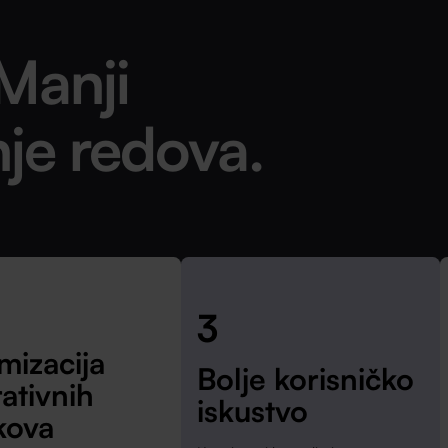
Manji
nje redova.
3
mizacija
Bolje korisničko
ativnih
iskustvo
kova