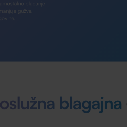
amostalno plaćanje
manjuje gužve,
govine.
služna blagajna