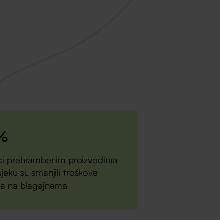
%
ci prehrambenim proizvodima
sjeku su smanjili troškove
ja na blagajnama