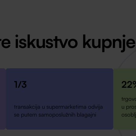
te iskustvo kupnje
1/3
22
trgov
transakcija u supermarketima odvija
u pro
se putem samoposlužnih blagajni
osobl