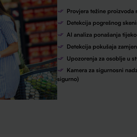
Provjera težine proizvoda 
Detekcija pogrešnog skeni
AI analiza ponašanja tije
Detekcija pokušaja zamje
Upozorenja za osoblje u 
Kamera za sigurnosni nadz
sigurno)