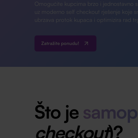
Omogućite kupcima brzo i jednostavno s
uz moderno self checkout rješenje koje s
ubrzava protok kupaca i optimizira rad tr
Zatražite ponudu!
Što je
samopo
checkout
)?