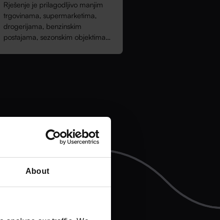
Rješenje je prilagodljivo manjim
trgovinama, supermarketima,
drogerijama, benzinskim
postajama, sezonskim objektima…
About