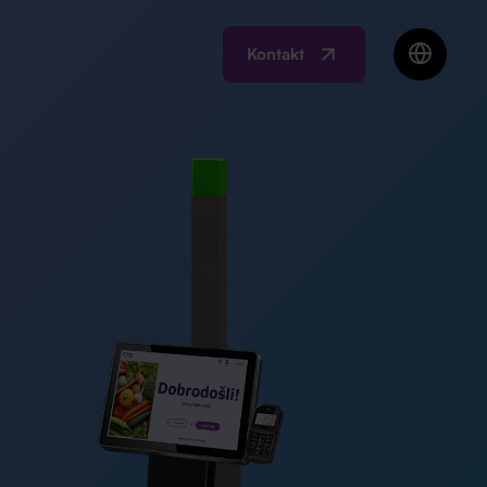
Kontakt
EN
BIH
MK
RO
SI
RS