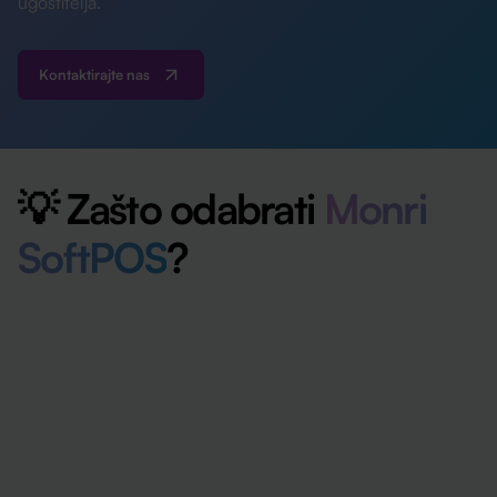
ugostitelja.
Kontaktirajte nas
💡 Zašto odabrati
Monri
SoftPOS
?