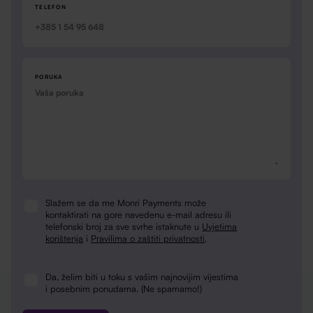
TELEFON
PORUKA
Slažem se da me Monri Payments može
Consent
kontaktirati na gore navedenu e-mail adresu ili
telefonski broj za sve svrhe istaknute u
Uvjetima
korištenja
i
Pravilima o zaštiti privatnosti
.
Da, želim biti u toku s vašim najnovijim vijestima
Newsletter
i posebnim ponudama. (Ne spamamo!)