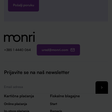
ured@monri.com
+385 1 4440 064
Prijavite se na naš newsletter
Email
*
Kartična plaćanja
Fiskalne blagajne
Online plaćanja
Start
In-store plaćanja
Remaris