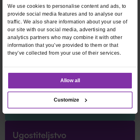
We use cookies to personalise content and ads, to
📲 Tko sve može
provide social media features and to analyse our
traffic. We also share information about your use of
koristiti
SoftPOS?
our site with our social media, advertising and
analytics partners who may combine it with other
information that you’ve provided to them or that
they’ve collected from your use of their services.
Mali trgovci
Allow all
· Frizerski i kozmetički saloni
· Sajmovi i pop-up trgovine
Customize
· Samostalni obrtnici (električari, serviseri, cvjećari)
Ugostiteljstvo