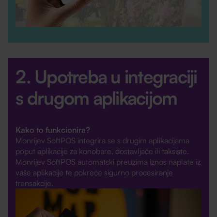
2. Upotreba u integraciji
s drugom aplikacijom
Kako to funkcionira?
Monrijev SoftPOS integrira se s drugim aplikacijama
poput aplikacije za konobare, dostavljače ili taksiste.
Monrijev SoftPOS automatski preuzima iznos naplate iz
vaše aplikacije te pokreće sigurno procesiranje
transakcije.