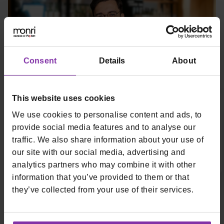
Consent
Details
About
This website uses cookies
Brzo posluživanje i jasan pregled rezultata
We use cookies to personalise content and ads, to
provide social media features and to analyse our
Jednostavan meni, brza naplata i minimalna obuka.
traffic. We also share information about your use of
our site with our social media, advertising and
Brzo uvođenje u prostor i stabilan rad kada je najvažnije.
Mali i srednji kafići i barovi
analytics partners who may combine it with other
information that you’ve provided to them or that
they’ve collected from your use of their services.
Objekti brze prehrane i streed food