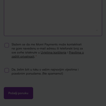
Slažem se da me Monri Payments može kontaktirati
Consent
na gore navedenu e-mail adresu ili telefonski broj za
sve svrhe istaknute u
Uvjetima korištenja
i
Pravilima o
*
zaštiti privatnosti
.
*
Da, želim biti u toku s vašim najnovijim vijestima i
Newsletter
posebnim ponudama. (Ne spamamo!)