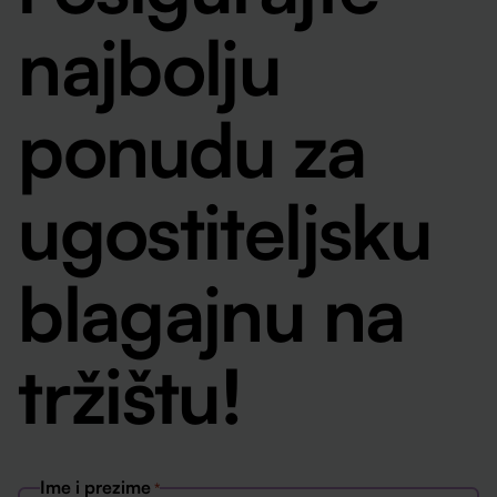
najbolju
ponudu za
ugostiteljsku
blagajnu na
tržištu!
Ime i prezime
*