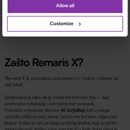
Allow all
Sezonski i manji objekti
Customize
Zašto Remaris X?
Remaris X je pouzdano, jednostavno i moćno rješenje za
Vaš lokal.
Dizajnirana je tako da je može koristiti bilo tko – bez
prethodne edukacije i kompliciranih postavki.
Posebnu vrijednost donose
AI izvještaji
koji u svega
nekoliko klikova daju jasne i poslovno korisne odgovore,
poput: kolika je bila prodaja prošlog tjedna, koji su artikli
najprodavaniji, koliko robe naručiti ili u koje doba dana je