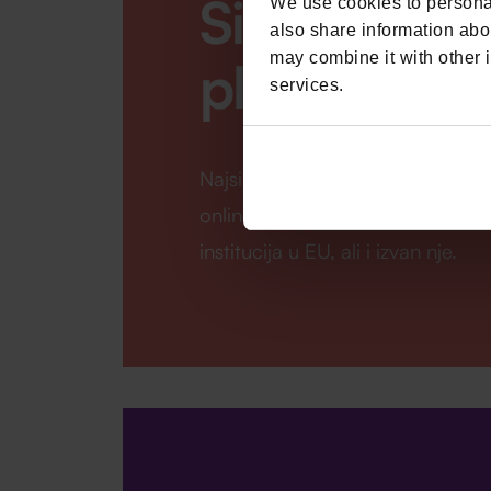
Sigurna kar
We use cookies to personal
also share information abou
may combine it with other i
plaćanja
services.
Najsigurniju obradu kartičnih na
online ostvarujemo u suradnji s 2
institucija u EU, ali i izvan nje.