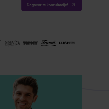
Dogovorite konzultacije!