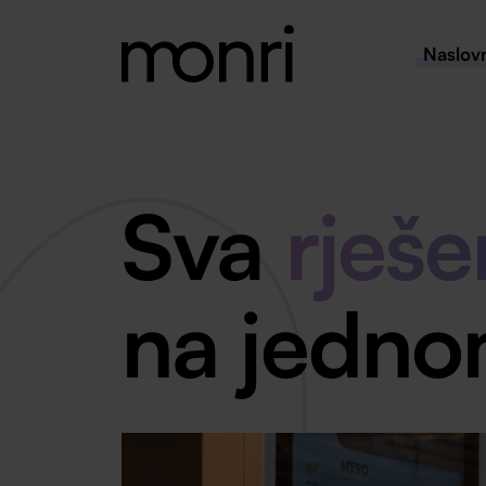
Naslov
Sva
rješe
na jedno