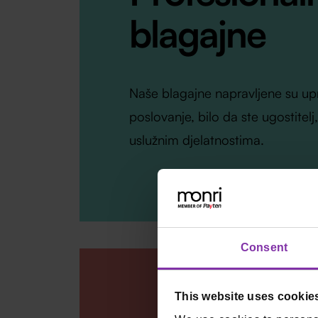
blagajne
Naše blagajne napravljene su up
poslovanje, bilo da ste ugostitelj,
uslužnim djelatnostima.
Consent
This website uses cookie