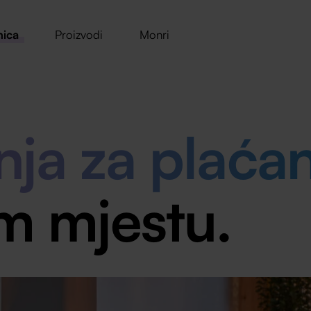
nica
Proizvodi
Monri
nja za plaća
m mjestu.