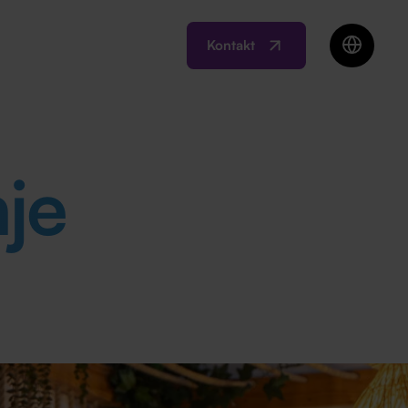
Kontakt
EN
BIH
MK
RO
nje
SI
RS