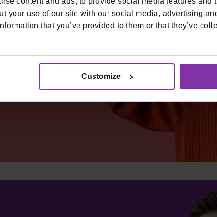
tična
ise content and ads, to provide social media features and to
t your use of our site with our social media, advertising an
nformation that you’ve provided to them or that they’ve colle
Customize
plata u dućanima i
5+ financijskih