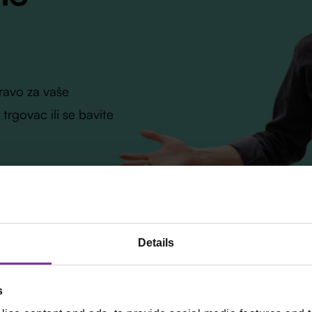
ravo za vaše
 trgovac ili se bavite
Details
s