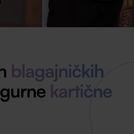
ih
blagajničkih
igurne
kartične