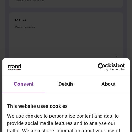
PORUKA
Slažem se da me Monri Payments može
Consent
kontaktirati na gore navedenu e-mail adresu ili
telefonski broj za sve svrhe istaknute u
Uvjetima
Consent
Details
About
korištenja
i
Pravilima o zaštiti privatnosti
.
Da, želim biti u toku s vašim najnovijim vijestima
Newsletter
This website uses cookies
i posebnim ponudama. (Ne spamamo!)
We use cookies to personalise content and ads, to
provide social media features and to analyse our
traffic. We also share information about your use of