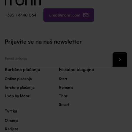
ured@monri.com
+385 1 4440 064
Prijavite se na naš newsletter
Email
*
Kartična plaćanja
Fiskalne blagajne
Online plaćanja
Start
In-store plaćanja
Remaris
Loop by Monri
Thor
Smart
Tvrtka
O nama
Karijere