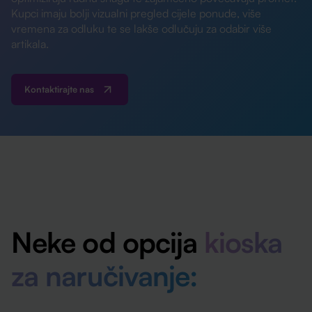
Kupci imaju bolji vizualni pregled cijele ponude, više
vremena za odluku te se lakše odlučuju za odabir više
artikala.
Kontaktirajte nas
Neke od opcija
kioska
za naručivanje: