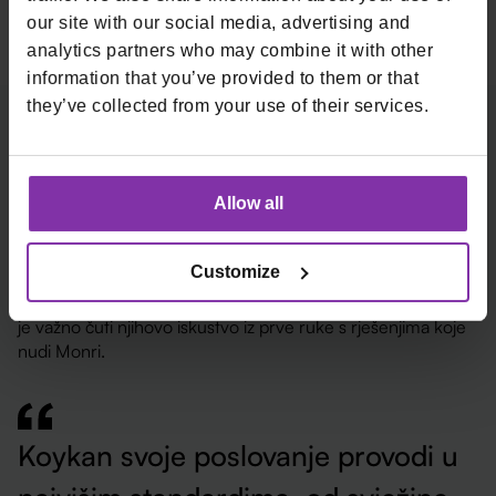
our site with our social media, advertising and
analytics partners who may combine it with other
information that you’ve provided to them or that
they’ve collected from your use of their services.
Iskustvo naših
korisnika s
kioscima
Allow all
Customize
S našim klijentima smo u aktivnoj komunkaciji i uvijek nam
je važno čuti njihovo iskustvo iz prve ruke s rješenjima koje
nudi Monri.
Koykan svoje poslovanje provodi u