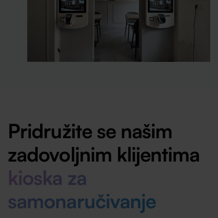
Pridružite se našim
zadovoljnim klijentima
kioska za
samonaručivanje