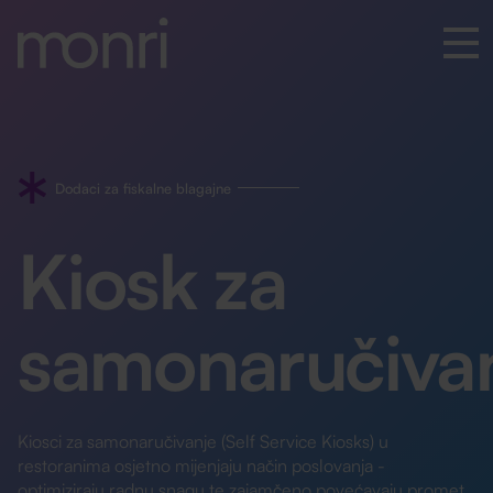
Dodaci za fiskalne blagajne
Kiosk za
samonaručiva
Kiosci za samonaručivanje (Self Service Kiosks) u
restoranima osjetno mijenjaju način poslovanja -
optimiziraju radnu snagu te zajamčeno povećavaju promet.