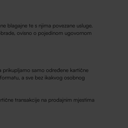
alne blagajne te s njima povezane usluge.
lj obrade, ovisno o pojedinom ugovornom
ja prikupljamo samo određene kartične
m formatu, a sve bez ikakvog osobnog
artične transakcije na prodajnim mjestima