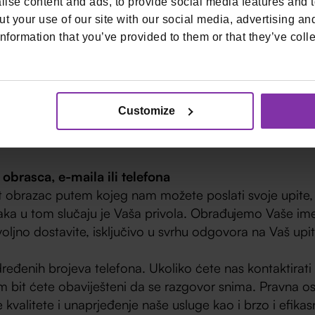
ise content and ads, to provide social media features and to
idata, kontakt informacije, podatke o obrazovanju i 
t your use of our site with our social media, advertising an
ivotopisu, a koje su nužne za procjenu mogućnosti zapoš
nformation that you’ve provided to them or that they’ve colle
jujete na konkretno oglašeno radno mjesto, Vaše osobn
jujemo na razdoblje do 24 mjeseca. U slučaju otvorene 
u za novim djelatnikom Vašeg opisa, a najduže na razdo
Customize
dno ne želite da Vaš životopis bude kod nas pohranjen, 
 Vaši će podaci biti brisani.
obrasca, e-maila ili telefona
 obrazac putem kojeg nam možete poslati svoje upite, ka
a u tom slučaju je Vaša privola. Obrađujemo Vaše ime i
jno dostavite, isključivo u svrhu odgovora na Vaš upit
đenih brojeva telefona. Ukoliko ćete nas kontaktirati 
om bit ćete obaviješteni da se razgovor snima. Pravna o
e kvalitete i unaprjeđenje naše usluge kao i brzo i efika