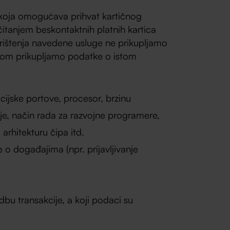
i koja omogućava prihvat kartičnog
tanjem beskontaktnih platnih kartica
orištenja navedene usluge ne prikupljamo
likom prikupljamo podatke o istom
cijske portove, procesor, brzinu
cije, način rada za razvojne programere,
arhitekturu čipa itd.
e o događajima (npr. prijavljivanje
bu transakcije, a koji podaci su