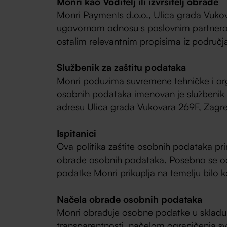
Monri kao Voditelj ili izvršitelj obrade
Monri Payments d.o.o., Ulica grada Vukova
ugovornom odnosu s poslovnim partnerom 
ostalim relevantnim propisima iz područj
Službenik za zaštitu podataka
Monri poduzima suvremene tehničke i organ
osobnih podataka imenovan je službenik 
adresu Ulica grada Vukovara 269F, Zagre
Ispitanici
Ova politika zaštite osobnih podataka primj
obrade osobnih podataka. Posebno se odno
podatke Monri prikuplja na temelju bilo ko
Načela obrade osobnih podataka
Monri obrađuje osobne podatke u skladu s
transparentnosti, načelom ograničenja s