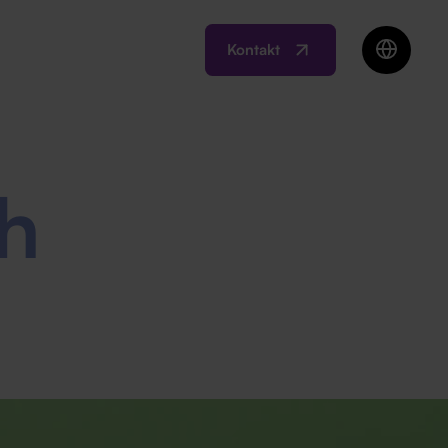
Kontakt
EN
BIH
MK
RO
h
SI
RS