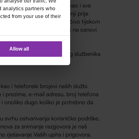
 analyse our traffic. We
stečenom radnom iskustvu, kao i sve
d analytics partners who
ljavanja i poduzimanje radnji prije
cted from your use of their
e podatke obrađujemo isključivo tijekom
prijave, iste ćemo pohraniti na osnovi
blje od dvije godine.
Allow all
dovoljno je obavijestiti našeg službenika
o i telefonski brojevi naših službi.
 prezime, e-mail adresu, broj telefona
 i onoliko dugo koliko je potrebno da
u svrhu ostvarivanja korisničke podrške,
snova za snimanje razgovora je naš
sno rješavanje Vaših upita i prigovora.