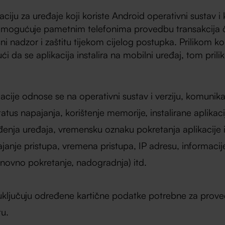
ciju za uređaje koji koriste Android operativni sustav 
omogućuje pametnim telefonima provedbu transakcija či
 nadzor i zaštitu tijekom cijelog postupka. Prilikom k
 da se aplikacija instalira na mobilni uređaj, tom pri
cije odnose se na operativni sustav i verziju, komunika
tatus napajanja, korištenje memorije, instalirane aplika
đenja uređaja, vremensku oznaku pokretanja aplikacije i 
rajanje pristupa, vremena pristupa, IP adresu, informacij
novno pokretanje, nadogradnja) itd.
uključuju određene kartične podatke potrebne za proved
tu.