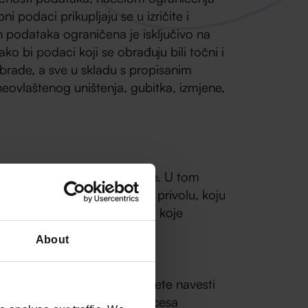
 podaci prikupljaju se u izričite i
h podataka ograničena je isključivo na
o bi podaci koji se obrađuju bili točni i
brade, a sve u skladu s propisanim
eovlaštenog uništenja, gubitka, izmjene,
etter putem naše web stranice. U tom
m na newsletter dajete svoju privolu, koju
o i prijava na newsletter, a koje
About
tvorenu prijavu u kojoj možete navesti
sa. U okviru selekcijskog procesa