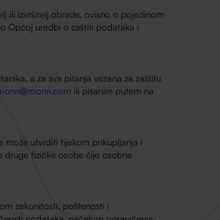
 ili izvršitelj obrade, ovisno o pojedinom
 Općoj uredbi o zaštiti podataka i
anika, a za sva pitanja vezana za zaštitu
monri@monri.com
ili pisanim putem na
e može utvrditi tijekom prikupljanja i
e druge fizičke osobe čije osobne
m zakonitosti, poštenosti i
očnosti podataka, načelom ograničenja