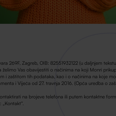
ra 269F, Zagreb, OIB: 82551932122 (u daljnjem tekstu: M
želimo Vas obavijestiti o načinima na koji Monri priku
 i zaštitom tih podataka, kao i o načinima na koje mož
nta i Vijeća od 27. travnja 2016. (Opća uredba o zašt
kontaktirati na brojeve telefona ili putem kontaktne for
: „Kontakt“.