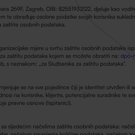
ra 269F, Zagreb, OIB: 82551932122, djeluje kao voditelj
te obrađuje osobne podatke svojih korisnika sukladno
a zaštite osobnih podataka.
izacijske mjere u svrhu zaštite osobnih podataka ispit
za zaštitu podataka kojem se možete obratiti na:
dpo-
b, s naznakom: „za Službenika za zaštitu podataka“.
enjuje se na sve pojedince čiji je identitet utvrđen ili s
si na korisnike, klijente, potencijalne suradnike te sv
je pravne osnove (Ispitanici).
a sljedećim načelima zaštite osobnih podataka: načelo
vrhe, načelom smanjenja količine podataka, načelom t