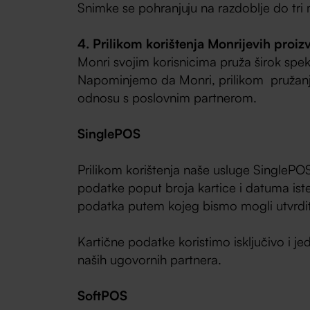
Snimke se pohranjuju na razdoblje do tri
4. Prilikom korištenja Monrijevih proiz
Monri svojim korisnicima pruža širok spek
Napominjemo da Monri, prilikom pružanja 
odnosu s poslovnim partnerom.
SinglePOS
Prilikom korištenja naše usluge SingleP
podatke poput broja kartice i datuma ist
podatka putem kojeg bismo mogli utvrditi
Kartične podatke koristimo isključivo i 
naših ugovornih partnera.
SoftPOS