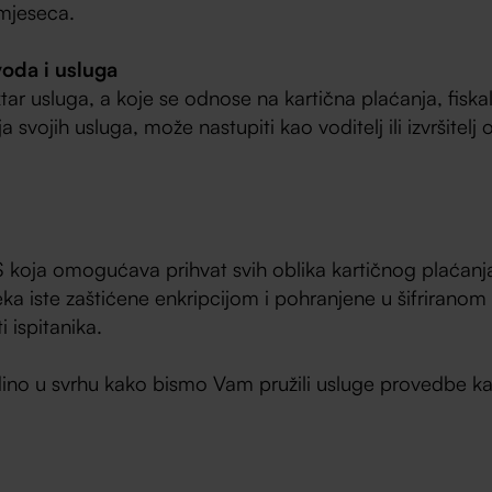
 mjeseca.
voda i usluga
tar usluga, a koje se odnose na kartična plaćanja, fisk
svojih usluga, može nastupiti kao voditelj ili izvršite
OS koja omogućava prihvat svih oblika kartičnog plaćan
eka iste zaštićene enkripcijom i pohranjene u šifrirano
 ispitanika.
jedino u svrhu kako bismo Vam pružili usluge provedbe k