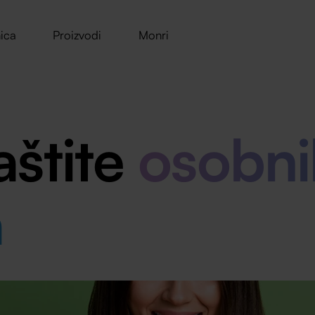
ica
Proizvodi
Monri
aštite
osobni
a