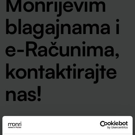
Monrijevim
blagajnama i
e-Računima,
kontaktirajte
nas!
Ime i prezime
*