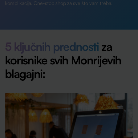
komplikacija. One-stop shop za sve što vam treba.
5 ključnih prednosti
za
korisnike svih Monrijevih
blagajni: