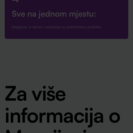
Sve na jednom mjestu:
blagajna, e-računi i plaćanja uz jedinstvenu podršku
Za više
informacija o