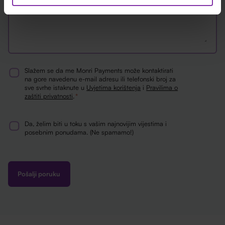
Slažem se da me Monri Payments može kontaktirati
Consent
na gore navedenu e-mail adresu ili telefonski broj za
sve svrhe istaknute u
Uvjetima korištenja
i
Pravilima o
*
zaštiti privatnosti
.
*
Da, želim biti u toku s vašim najnovijim vijestima i
Newsletter
posebnim ponudama. (Ne spamamo!)