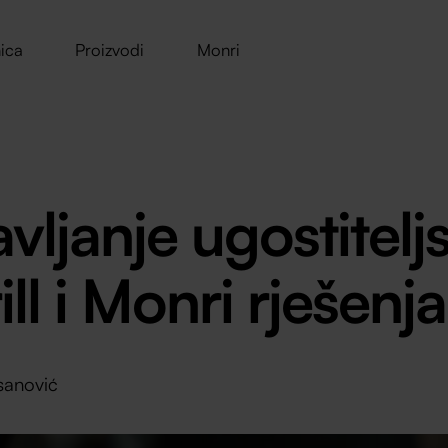
ica
Proizvodi
Monri
vljanje ugostitelj
l i Monri rješenja
sanović