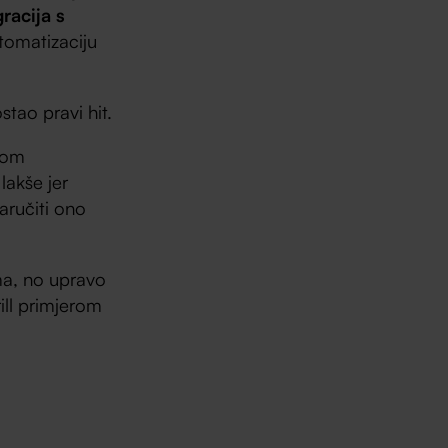
gracija s
tomatizaciju
tao pravi hit.
 tom
lakše jer
naručiti ono
ima, no upravo
ill primjerom