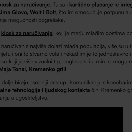
kiosk za naručivanje
. Tu su i
kartično plaćanje
te
inte
ima Glovo, Wolt i Bolt
, što im omogućuje potpunu au
enje mogućnosti pogrešaka.
e
kiosk za naručivanje
, koji je među mlađim gostima pos
a naručivanje najviše dolazi mlađa populacija, više su u
etu i oni to stvarno vole i nekad im je to jednostavno i 
neko koji je više vizualni tip, pogleda si i u miru si mogu 
Maja Tonai, Kremenko grill
, i dalje biraju osobniji pristup i komunikaciju s konobar
talne tehnologije i ljudskog kontakta
čini Kremenko gr
nja u ugostiteljstvu.