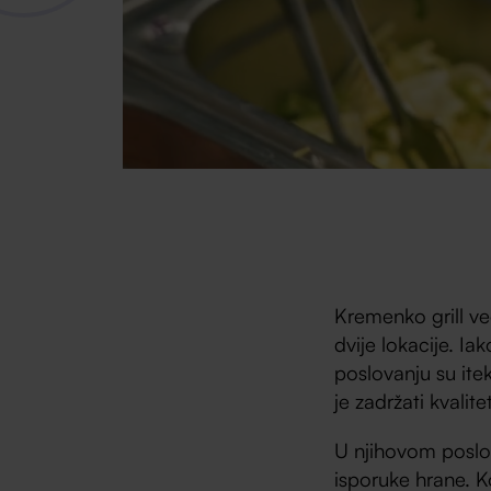
Kremenko grill već
dvije lokacije. Ia
poslovanju su ite
je zadržati kvali
U njihovom poslov
isporuke hrane. K