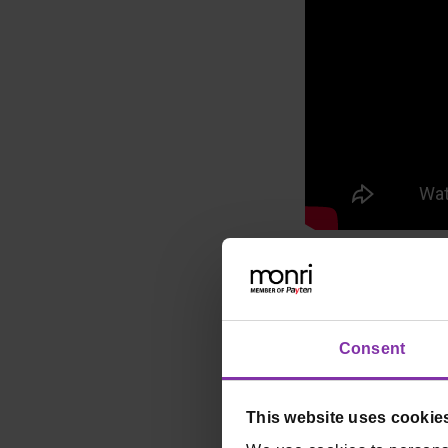
Zahvaljujući
Monr
isporuke sada je z
Consent
rad kuhinje i ol
Zahvaljujući
Monr
This website uses cookie
olakšava i ubrzav