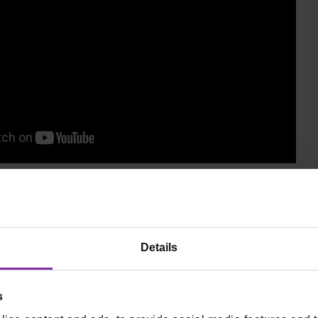
ijevoj integraciji s dostavnim platformama
, proces n
natno brži i točniji. Sve narudžbe ulaze direktno u sust
Details
akšava praćenje prometa putem
mobilne aplikacije
.
ijevoj integraciji sa dostavnim službama
, automatiz
s
a sami proces i smanjuje eventualne pogreške.