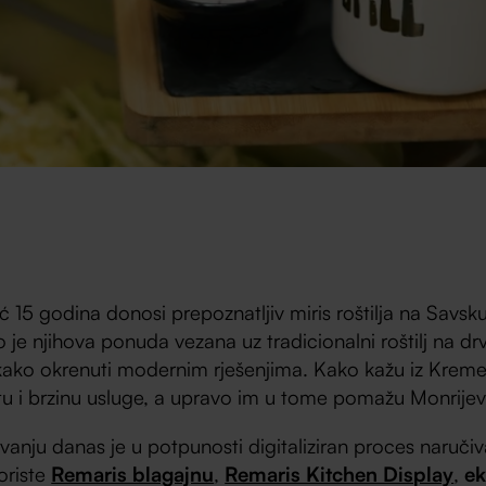
 15 godina donosi prepoznatljiv miris roštilja na Savsku
ko je njihova ponuda vezana uz tradicionalni roštilj na dr
kako okrenuti modernim rješenjima. Kako kažu iz Kremenk
tetu i brzinu usluge, a upravo im u tome pomažu Monrijev
anju danas je u potpunosti digitaliziran proces naručiv
oriste
Remaris blagajnu
,
Remaris Kitchen Display
,
ek