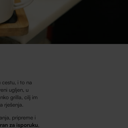
 cestu, i to na
veni ugljen, u
o grilla, cilj im
a rješenja.
anja, pripreme i
ran za isporuku
,