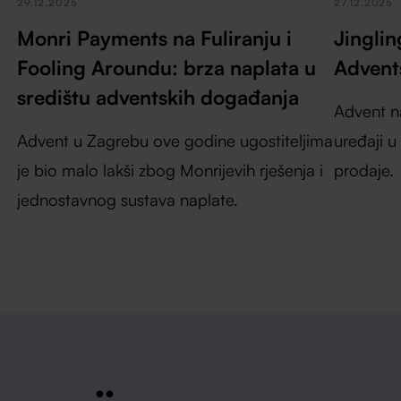
29.12.2025
27.12.2025
Monri Payments na Fuliranju i
Jinglin
Fooling Aroundu: brza naplata u
Advent
središtu adventskih događanja
Advent n
Advent u Zagrebu ove godine ugostiteljima
uređaji u
je bio malo lakši zbog Monrijevih rješenja i
prodaje.
jednostavnog sustava naplate.