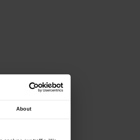
aručivanja i
av, što ubrzava
About
acija nam