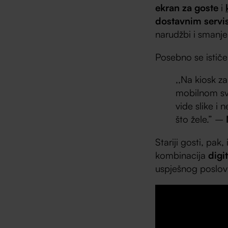
ekran za goste
i
dostavnim servis
narudžbi i smanj
Posebno se istič
,,Na kiosk z
mobilnom svij
vide slike i 
što žele.” –
Stariji gosti, pak
kombinacija
digi
uspješnog poslova