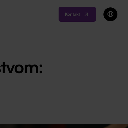
Kontakt
EN
BIH
MK
RO
stvom:
SI
RS