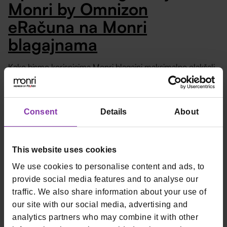
Monri by Omnizon
eRačuna na Monri
blagajnama
Kako bismo korisnicima Monri blagajni maksimalno olakšali
proces aktiviranja eRačuna, pripremili smo
detaljne
upute
koje će vas korak po korak provesti kroz
cijeli postupak. Na ovaj način želimo osigurati da prelazak
na novi model fiskalizacije bude što jednostavniji, brži i bez
Consent
Details
About
nepotrebnih nedoumica. 👉
Link za upute.
This website uses cookies
We use cookies to personalise content and ads, to
provide social media features and to analyse our
traffic. We also share information about your use of
our site with our social media, advertising and
analytics partners who may combine it with other