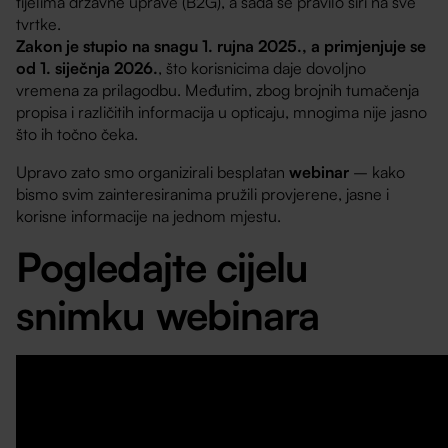
tijelima državne uprave (B2G), a sada se pravilo širi na sve
tvrtke.
Zakon je stupio na snagu 1. rujna 2025., a primjenjuje se
od 1. siječnja 2026.
, što korisnicima daje dovoljno
vremena za prilagodbu. Međutim, zbog brojnih tumačenja
propisa i različitih informacija u opticaju, mnogima nije jasno
što ih točno čeka.
Upravo zato smo organizirali besplatan
webinar
– kako
bismo svim zainteresiranima pružili provjerene, jasne i
korisne informacije na jednom mjestu.
Pogledajte cijelu
snimku webinara