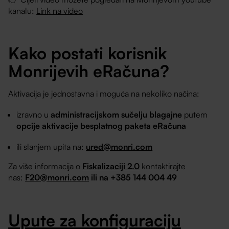
kanalu:
Link na video
Kako postati korisnik
Monrijevih eRačuna?
Aktivacija je jednostavna i moguća na nekoliko načina:
izravno u
administracijskom sučelju blagajne
putem
opcije aktivacije besplatnog paketa eRačuna
ili slanjem upita na:
ured@monri.com
Za više informacija o
Fiskalizaciji 2.0
kontaktirajte
nas:
F20@monri.com
ili na +385 144 004 49
Upute za konfiguraciju