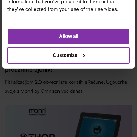
information that you’ve provided to them or that
they’ve collected from your use of their services.
Allow all
01.12.2025
Customize
NOVO: eRačuni i u Monrijevoj ponudi -
preuzmite cjenik!
Fiskalizacijom 2.0 obvezni ste koristiti eRačune. Ugovorite
svoje s Monri by Omnizon već danas!