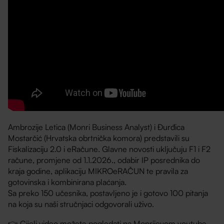
Ambrozije Letica (Monri Business Analyst) i Đurđica
Mostarčić (Hrvatska obrtnička komora) predstavili su
Fiskalizaciju 2.0 i eRačune. Glavne novosti uključuju F1 i F2
račune, promjene od 1.1.2026., odabir IP posrednika do
kraja godine, aplikaciju MIKROeRAČUN te pravila za
gotovinska i kombinirana plaćanja.
Sa preko 150 učesnika, postavljeno je i gotovo 100 pitanja
na koja su naši stručnjaci odgovorali uživo.
👉 Cijeli video možete pogledati na Monrijevom youtube