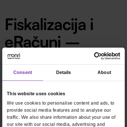
Fiskalizacija i
eRačuni –
obveza
ugostitelja od
Consent
Details
About
1.1.2026.
This website uses cookies
We use cookies to personalise content and ads, to
provide social media features and to analyse our
Od 1. siječnja 2026. u Hrvatskoj se uvodi proširenje sustava
traffic. We also share information about your use of
fiskalizacije, poznato kao Fiskalizacija 2.0. Ova promjena
our site with our social media, advertising and