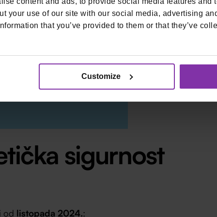
ise content and ads, to provide social media features and to
t your use of our site with our social media, advertising an
nformation that you’ve provided to them or that they’ve colle
Customize
tička sigurnost
zi od
listopada 2024.
: