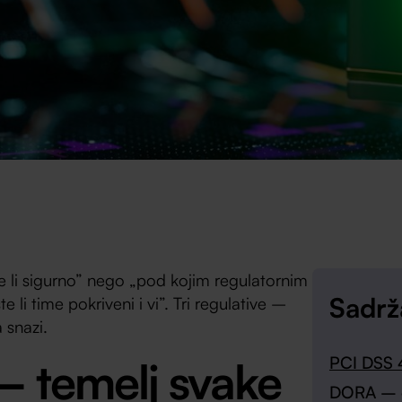
je li sigurno” nego „pod kojim regulatornim
Sadrž
 li time pokriveni i vi”. Tri regulative –
 snazi.
– temelj svake
PCI DSS 4
DORA – o