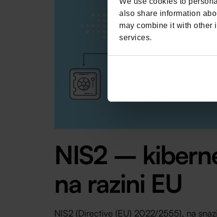
We use cookies to personal
also share information abou
may combine it with other i
services.
NIS2 – kiberne
na razini EU
NIS2 (Directive (EU) 2022/2555)
, na sna