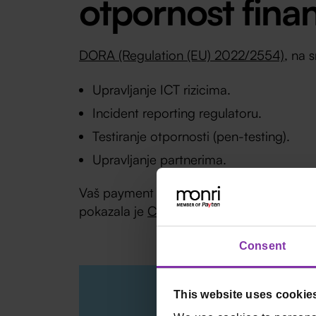
otpornost fina
DORA (Regulation (EU) 2022/2554)
, na 
Upravljanje ICT rizicima.
Incident reporting regulatoru.
Testiranje otpornosti (pen-testing).
Upravljanje partnerima.
Vaš payment partner mora biti DORA-uskl
pokazala je
CrowdStrike Falcon kriza
.
Consent
This website uses cookie