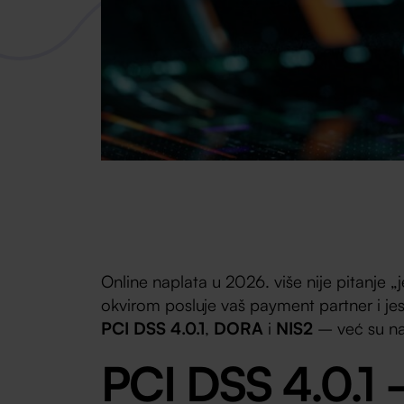
Online naplata u 2026. više nije pitanje „
okvirom posluje vaš payment partner i jeste
PCI DSS 4.0.1
,
DORA
i
NIS2
– već su na
PCI DSS 4.0.1 