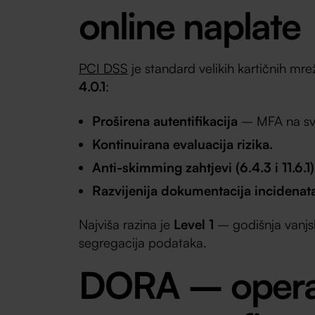
online naplate
PCI DSS
je standard velikih kartičnih mr
4.0.1
:
Proširena autentifikacija
– MFA na svi
Kontinuirana evaluacija rizika.
Anti-skimming zahtjevi (6.4.3 i 11.6.1)
Razvijenija dokumentacija incidenata
Najviša razina je
Level 1
– godišnja vanjsk
segregacija podataka.
DORA – opera