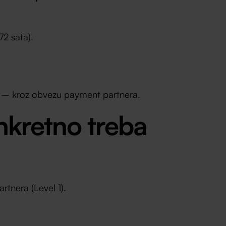
72 sata).
o – kroz obvezu payment partnera.
nkretno treba
rtnera (Level 1).