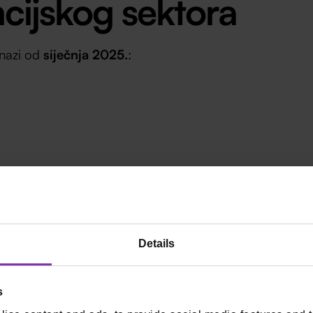
ncijskog sektora
snazi od
siječnja 2025.
:
ađen. Kako otpornost izgleda u praksi
Details
s