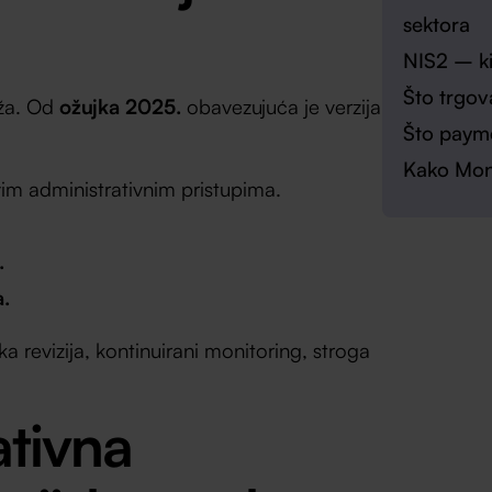
sektora
NIS2 – ki
Što trgov
eža. Od
ožujka 2025.
obavezujuća je verzija
Što payme
Kako Monr
m administrativnim pristupima.
.
.
a revizija, kontinuirani monitoring, stroga
tivna