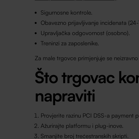
Sigurnosne kontrole.
Obavezno prijavljivanje incidenata (24-
Upravljačka odgovornost (osobno).
Treninzi za zaposlenike.
Za male trgovce primjenjuje se neizravn
Što trgovac ko
napraviti
Provjerite razinu PCI DSS-a payment pa
Ažurirajte platformu i plug-inove.
Smanjite broj trećestranskih skripti.