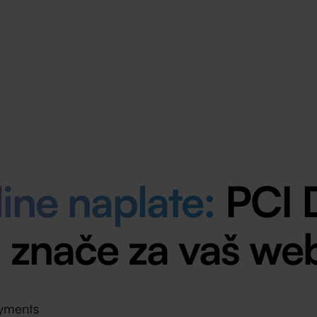
ine naplate:
PCI 
ni znače za vaš w
yments