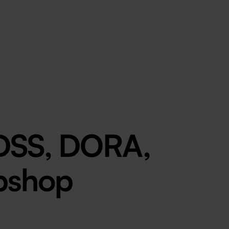
BIH
MK
RO
SI
RS
DSS, DORA,
ebshop