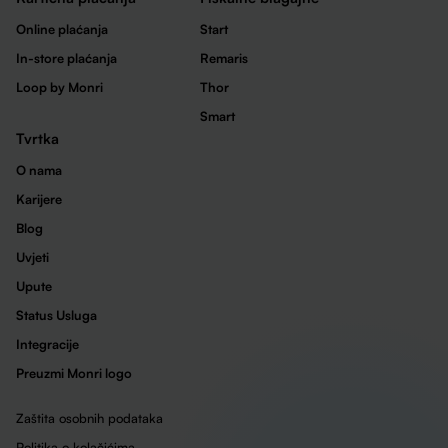
Online plaćanja
Start
In-store plaćanja
Remaris
Loop by Monri
Thor
Smart
Tvrtka
O nama
Karijere
Blog
Uvjeti
Upute
Status Usluga
Integracije
Preuzmi Monri logo
Zaštita osobnih podataka
Politika o kolačićima