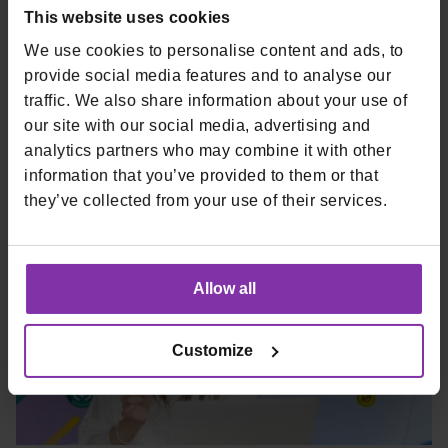
This website uses cookies
DARIVANJE: Monri i Electrocoin omogućuju
We use cookies to personalise content and ads, to
plaćanje kriptovalutama – pravilnik
provide social media features and to analyse our
promotivne aktivacije
traffic. We also share information about your use of
our site with our social media, advertising and
Monri Payments u suradnji s Electrocoinom donosi
analytics partners who may combine it with other
jednostavnije kripto plaćanje i bonus dobrodošlice za prvih
information that you’ve provided to them or that
100 novih korisnika.
they’ve collected from your use of their services.
Allow all
Customize