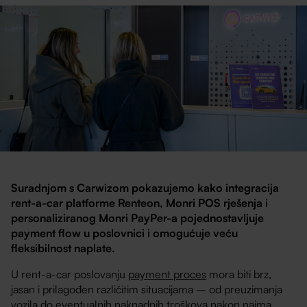
Suradnjom s Carwizom pokazujemo kako integracija
rent-a-car platforme Renteon, Monri POS rješenja i
personaliziranog Monri PayPer-a pojednostavljuje
payment flow u poslovnici i omogućuje veću
fleksibilnost naplate.
U rent-a-car poslovanju
payment proces
mora biti brz,
jasan i prilagođen različitim situacijama – od preuzimanja
vozila do eventualnih naknadnih troškova nakon najma.