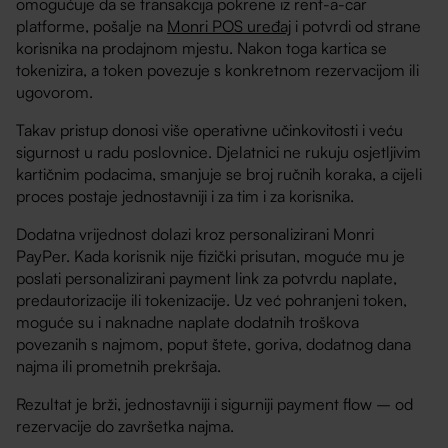
omogućuje da se transakcija pokrene iz rent-a-car
platforme, pošalje na
Monri POS uređaj
i potvrdi od strane
korisnika na prodajnom mjestu. Nakon toga kartica se
tokenizira, a token povezuje s konkretnom rezervacijom ili
ugovorom.
Takav pristup donosi više operativne učinkovitosti i veću
sigurnost u radu poslovnice. Djelatnici ne rukuju osjetljivim
kartičnim podacima, smanjuje se broj ručnih koraka, a cijeli
proces postaje jednostavniji i za tim i za korisnika.
Dodatna vrijednost dolazi kroz personalizirani Monri
PayPer. Kada korisnik nije fizički prisutan, moguće mu je
poslati personalizirani payment link za potvrdu naplate,
predautorizacije ili tokenizacije. Uz već pohranjeni token,
moguće su i naknadne naplate dodatnih troškova
povezanih s najmom, poput štete, goriva, dodatnog dana
najma ili prometnih prekršaja.
Rezultat je brži, jednostavniji i sigurniji payment flow – od
rezervacije do završetka najma.