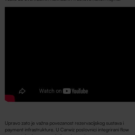
Upravo zato je važna povezanost rezervacijskog sustava i
payment infrastrukture. U Carwiz poslovnici integrirani flow