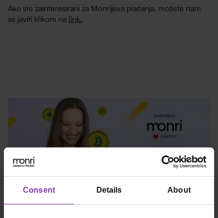
Ako ste zainteresirani za Monrijeva plaćanja, možete nam
se javiti klikom na
link.
Consent
Details
About
29.06.2026