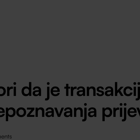
i da je transakci
epoznavanja prije
ments