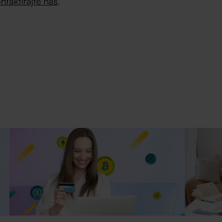
ntaktirajte nas
.