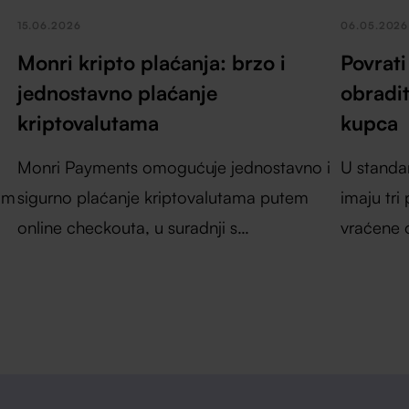
15.06.2026
06.05.2026
Monri kripto plaćanja: brzo i
Povrat
jednostavno plaćanje
obradit
kriptovalutama
kupca
Monri Payments omogućuje jednostavno i
U standa
om
sigurno plaćanje kriptovalutama putem
imaju tri
online checkouta, u suradnji s
vraćene o
Electrocoinom i PayCek sustavom.