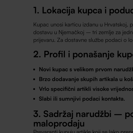
1. Lokacija kupca i podu
Kupac unosi karticu izdanu u Hrvatskoj, p
dostavu u Njemačkoj – tri zemlje za jedn
prijevaru. Za dostavne službe podaci o lo
2. Profil i ponašanje ku
Novi kupac s velikom prvom narud
Brzo dodavanje skupih artikala u koš
Vrlo specifični artikli visoke vrijednos
Slabi ili sumnjivi podaci kontakta.
3. Sadržaj narudžbi – 
maloprodaju
Prevaranti kupuju artikle koji se lako prepr