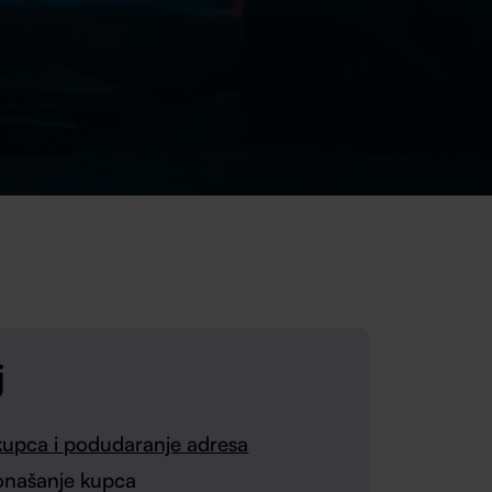
j
 kupca i podudaranje adresa
 ponašanje kupca