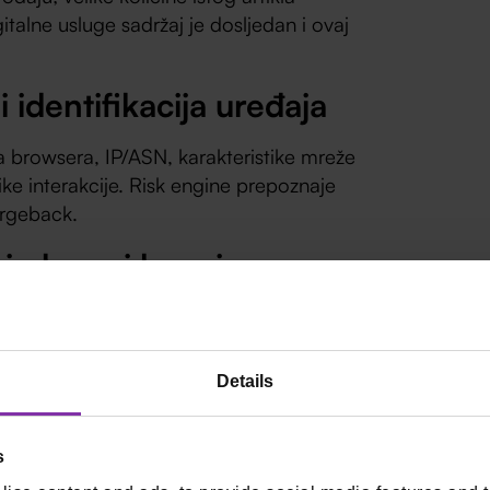
italne usluge sadržaj je dosljedan i ovaj
i identifikacija uređaja
ja browsera, IP/ASN, karakteristike mreže
tike interakcije. Risk engine prepoznaje
argeback.
 i obrasci kupnje
ni kupci imaju pauze, čitaju, skrolaju.
košaricu i plaćaju za 30 sekundi.
Details
a signala znači
s