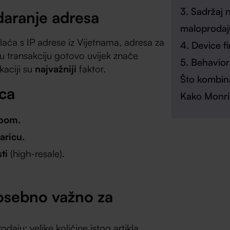
3. Sadržaj
daranje adresa
maloprodaj
laća s IP adrese iz Vijetnama, adresa za
4. Device fi
u transakciju gotovo uvijek znače
5. Behavior
kaciji su
najvažniji
faktor.
Što kombina
pca
Kako Monri
žbom.
aricu.
ti
(high-resale).
posebno važno za
odaju; velike količine istog artikla