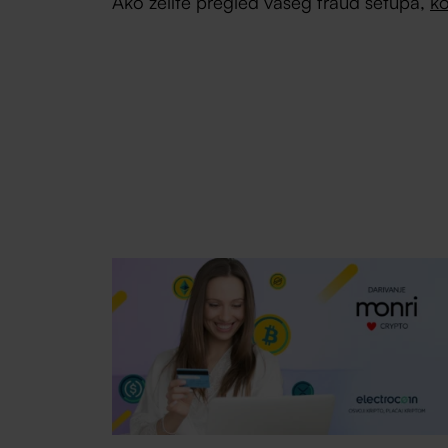
Ako želite pregled vašeg fraud setupa,
ko