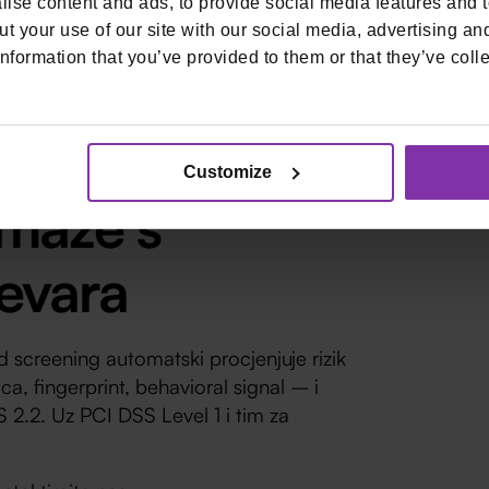
ise content and ads, to provide social media features and to
t your use of our site with our social media, advertising an
nformation that you’ve provided to them or that they’ve colle
ijevare. Kombinacija dva ili tri signala je
ije isporuke. Postavite jasne pragove,
geback stope po segmentima.
Customize
maže s
jevara
d screening automatski procjenjuje rizik
ica, fingerprint, behavioral signal – i
S 2.2. Uz PCI DSS Level 1 i tim za