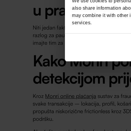
We use cookies to personal
u praksi
also share information abou
may combine it with other i
services.
Niti jedan faktor sam po sebi nije dokaz pr
razlog za pauziranje i manualni pregled pr
imajte tim za brz pregled, pratite char
Kako Monri po
detekcijom pri
Kroz
Monri online plaćanja
sustav za frau
svake transakcije – lokacija, profil, košar
propušta niskorizične frictionless kroz 3D
podršku.