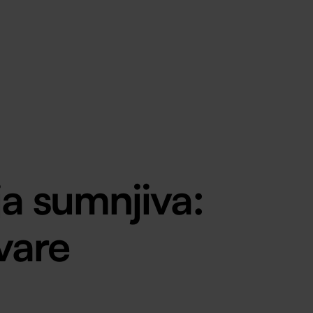
BIH
MK
RO
SI
RS
ja sumnjiva:
vare