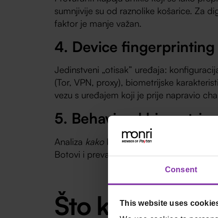
sumnjivije su od raznolike košarice. Za dig
faktor je manje važan.
4. Device fingerprinting 
Jedinstveni „otisak” uređaja: konfiguraci
(Tor, VPN, proxy), biometrijske karakteris
vezu s uređajem koji je prije napravio ch
5. Behavioral biometrics
Analiza
kako
kupac unosi podatke. Legitim
Botovi i prevaranti rade direktno – pune 
Consent
Što kombinacij
This website uses cookie