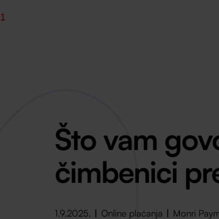
1
Što vam govor
čimbenici pr
1.9.2025.
Online plaćanja
Monri Pay