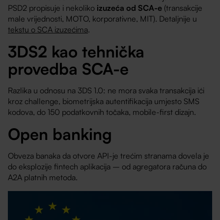
PSD2 propisuje i nekoliko
izuzeća od SCA-e
(transakcije
male vrijednosti, MOTO, korporativne, MIT). Detaljnije u
tekstu o SCA izuzećima
.
3DS2 kao tehnička
provedba SCA-e
Razlika u odnosu na 3DS 1.0: ne mora svaka transakcija ići
kroz challenge, biometrijska autentifikacija umjesto SMS
kodova, do 150 podatkovnih točaka, mobile-first dizajn.
Open banking
Obveza banaka da otvore API-je trećim stranama dovela je
do eksplozije fintech aplikacija – od agregatora računa do
A2A platnih metoda.