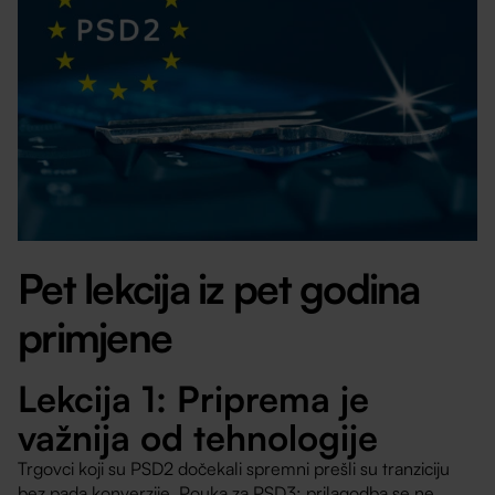
Pet lekcija iz pet godina
primjene
Lekcija 1: Priprema je
važnija od tehnologije
Trgovci koji su PSD2 dočekali spremni prešli su tranziciju
bez pada konverzije. Pouka za PSD3: prilagodba se ne