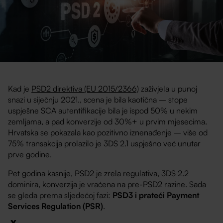
Kad je
PSD2 direktiva (EU 2015/2366)
zaživjela u punoj
snazi u siječnju 2021., scena je bila kaotična – stope
uspješne SCA autentifikacije bila je ispod 50% u nekim
zemljama, a pad konverzije od 30%+ u prvim mjesecima.
Hrvatska se pokazala kao pozitivno iznenađenje – više od
75% transakcija prolazilo je 3DS 2.1 uspješno već unutar
prve godine.
Pet godina kasnije, PSD2 je zrela regulativa, 3DS 2.2
dominira, konverzija je vraćena na pre-PSD2 razine. Sada
se gleda prema sljedećoj fazi:
PSD3 i prateći Payment
Services Regulation (PSR)
.