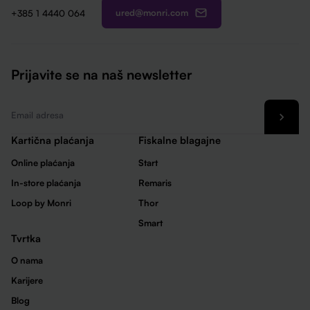
ured@monri.com
+385 1 4440 064
Prijavite se na naš newsletter
Email
*
Kartična plaćanja
Fiskalne blagajne
Online plaćanja
Start
In-store plaćanja
Remaris
Loop by Monri
Thor
Smart
Tvrtka
O nama
Karijere
Blog