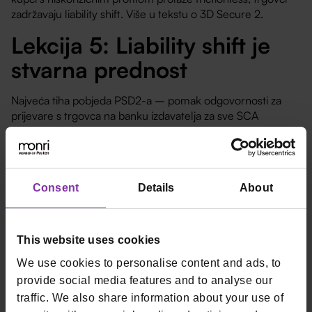
zadržavaju liability shift. Više u tekstu o 3D Secure 2.
Lekcija 5: Liability shift je
stvarna prednost
Najveća tiha pobjeda PSD2-a – pomak odgovornosti za
prijevare s trgovca na banku izdavatelja za sve SCA
transakcije.
Što slijedi s PSD3 i PSR
Consent
Details
About
Prijedlog PSD3 i PSR
u finalnoj je fazi:
Stroža pravila za open banking
– kvalitetniji pristup
This website uses cookies
podacima.
We use cookies to personalise content and ads, to
Snažnija zaštita od APP prijevara
– odgovornost
provide social media features and to analyse our
banke za prevarena plaćanja.
traffic. We also share information about your use of
Jednake licencne obveze
za sve PSP-e.