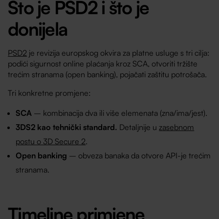
Što je PSD2 i što je
donijela
PSD2
je revizija europskog okvira za platne usluge s tri cilja:
podići sigurnost online plaćanja kroz SCA, otvoriti tržište
trećim stranama (open banking), pojačati zaštitu potrošača.
Tri konkretne promjene:
SCA
– kombinacija dva ili više elemenata (zna/ima/jest).
3DS2 kao tehnički standard.
Detaljnije u
zasebnom
postu o 3D Secure 2
.
Open banking
– obveza banaka da otvore API-je trećim
stranama.
Timeline primjene