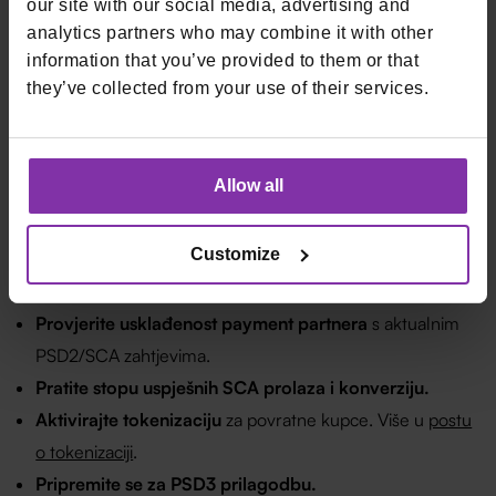
our site with our social media, advertising and
Bolja harmonizacija
između EU zemalja.
analytics partners who may combine it with other
PSR kao direktno primjenjiva uredba
bez nacionalne
information that you’ve provided to them or that
they’ve collected from your use of their services.
transpozicije.
Implementacija se očekuje 18-24 mjeseca nakon konačne
objave.
Allow all
Što trgovac konkretno
treba napraviti
Customize
Provjerite usklađenost payment partnera
s aktualnim
PSD2/SCA zahtjevima.
Pratite stopu uspješnih SCA prolaza i konverziju.
Aktivirajte tokenizaciju
za povratne kupce. Više u
postu
o tokenizaciji
.
Pripremite se za PSD3 prilagodbu.