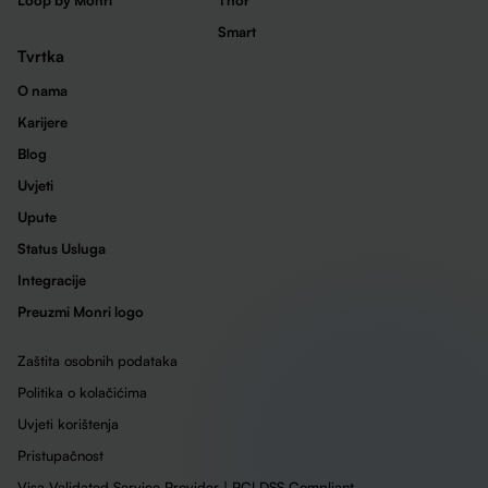
Loop by Monri
Thor
Smart
Tvrtka
O nama
Karijere
Blog
Uvjeti
Upute
Status Usluga
Integracije
Preuzmi Monri logo
Zaštita osobnih podataka
Politika o kolačićima
Uvjeti korištenja
Pristupačnost
Visa Validated Service Provider | PCI DSS Compliant