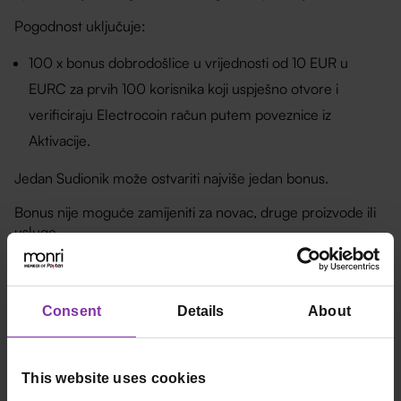
Pogodnost uključuje:
100 x bonus dobrodošlice u vrijednosti od 10 EUR u
EURC za prvih 100 korisnika koji uspješno otvore i
verificiraju Electrocoin račun putem poveznice iz
Aktivacije.
Jedan Sudionik može ostvariti najviše jedan bonus.
Bonus nije moguće zamijeniti za novac, druge proizvode ili
usluge.
Članak 7.
Organizator zadržava pravo isključiti Sudionike u slučaju:
Consent
Details
About
kršenja ovih Pravila
korištenja lažnih ili višestrukih profila
This website uses cookies
davanja netočnih podataka