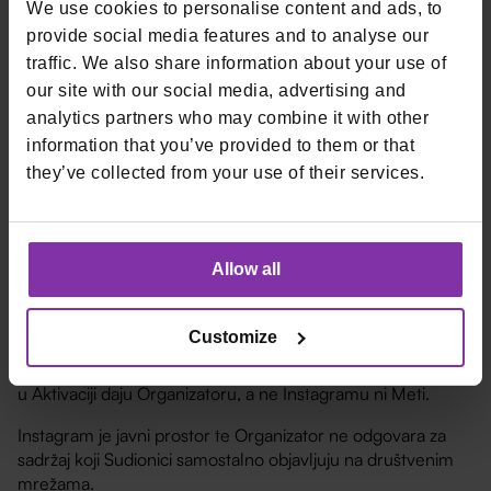
We use cookies to personalise content and ads, to
pokušaja zloupotrebe sustava ili pogodnosti Aktivacije
provide social media features and to analyse our
Članak 8.
traffic. We also share information about your use of
our site with our social media, advertising and
Organizator zadržava pravo izmjene ili prekida Aktivacije u
analytics partners who may combine it with other
slučaju okolnosti na koje ne može utjecati, uključujući
information that you’ve provided to them or that
tehničke poteškoće ili druge nepredviđene okolnosti.
they’ve collected from your use of their services.
Sudjelovanjem u Aktivaciji Sudionici prihvaćaju ova Pravila.
Članak 9.
Allow all
Ova Aktivacija ni na koji način nije povezana, promovirana ili
sponzorirana od strane Instagrama, kompanije Meta ili
drugih društvenih mreža.
Customize
Podatke koje Sudionici dostavljaju za potrebe sudjelovanja
u Aktivaciji daju Organizatoru, a ne Instagramu ni Meti.
Instagram je javni prostor te Organizator ne odgovara za
sadržaj koji Sudionici samostalno objavljuju na društvenim
mrežama.