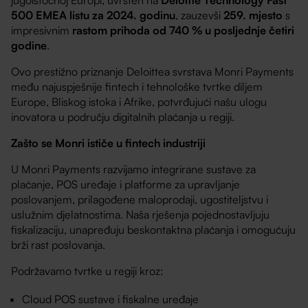
500 EMEA listu za 2024. godinu
, zauzevši
259. mjesto
s
impresivnim
rastom prihoda od 740 % u posljednje četiri
godine
.
Ovo prestižno priznanje Deloittea svrstava Monri Payments
među najuspješnije fintech i tehnološke tvrtke diljem
Europe, Bliskog istoka i Afrike, potvrđujući našu ulogu
inovatora u području digitalnih plaćanja u regiji.
Zašto se Monri ističe u fintech industriji
U Monri Payments razvijamo integrirane sustave za
plaćanje, POS uređaje i platforme za upravljanje
poslovanjem, prilagođene maloprodaji, ugostiteljstvu i
uslužnim djelatnostima. Naša rješenja pojednostavljuju
fiskalizaciju, unapređuju beskontaktna plaćanja i omogućuju
brži rast poslovanja.
Podržavamo tvrtke u regiji kroz:
Cloud POS sustave i fiskalne uređaje