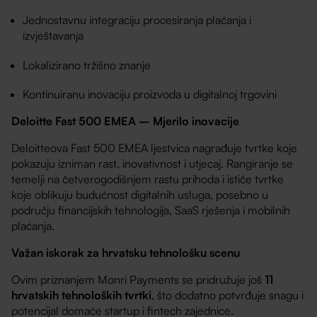
Jednostavnu integraciju procesiranja plaćanja i
izvještavanja
Lokalizirano tržišno znanje
Kontinuiranu inovaciju proizvoda u digitalnoj trgovini
Deloitte Fast 500 EMEA – Mjerilo inovacije
Deloitteova Fast 500 EMEA ljestvica nagrađuje tvrtke koje
pokazuju izniman rast, inovativnost i utjecaj. Rangiranje se
temelji na četverogodišnjem rastu prihoda i ističe tvrtke
koje oblikuju budućnost digitalnih usluga, posebno u
području financijskih tehnologija, SaaS rješenja i mobilnih
plaćanja.
Važan iskorak za hrvatsku tehnološku scenu
Ovim priznanjem Monri Payments se pridružuje još
11
hrvatskih tehnoloških tvrtki
, što dodatno potvrđuje snagu i
potencijal domaće startup i fintech zajednice.