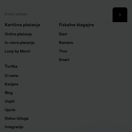
Email
*
Kartična plaćanja
Fiskalne blagajne
Online plaćanja
Start
In-store plaćanja
Remaris
Loop by Monri
Thor
Smart
Tvrtka
O nama
Karijere
Blog
Uvjeti
Upute
Status Usluga
Integracije