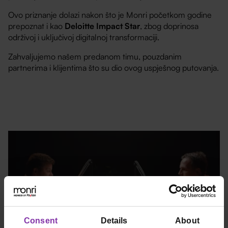
Ovo priznanje dolazi nakon što je Monri početkom godine
prepoznat i kao
Deloitte Impact Star
, zbog doprinosa
održivoj i uključivoj digitalnoj transformaciji.
Zahvaljujemo našem predanom timu, pouzdanim
partnerima i klijentima što su dio ovog uspješnog putovanja.
Consent
Details
About