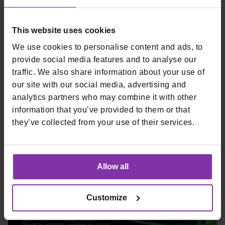
24.07.2026
This website uses cookies
[Fintech Talks] Kako fintech balansira između
We use cookies to personalise content and ads, to
brzine, sigurnosti i regulative
provide social media features and to analyse our
traffic. We also share information about your use of
Digitalna plaćanja mijenjaju način na koji kupujemo,
our site with our social media, advertising and
poslujemo i donosimo odluke. U FinTech Talksu Viktor
analytics partners who may combine it with other
Olujić govori o inovacijama, AI-u, regulativi i budućnosti
information that you’ve provided to them or that
they’ve collected from your use of their services.
payment industrije.
Allow all
Customize