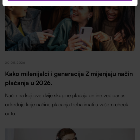
20.05.2026
Kako milenijalci i generacija Z mijenjaju način
plaćanja u 2026.
Način na koji ove dvije skupine plaćaju online već danas
određuje koje načine plaćanja treba imati u vašem check-
outu.