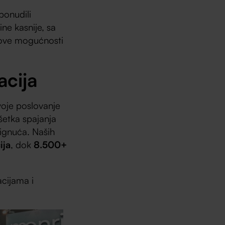
 ponudili
ine kasnije, sa
 nove mogućnosti
acija
voje poslovanje
ršetka spajanja
tignuća. Naših
ija
, dok
8.500+
acijama i