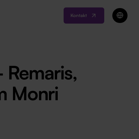
Kontakt
EN
BIH
MK
RO
 Remaris,
SI
RS
m Monri