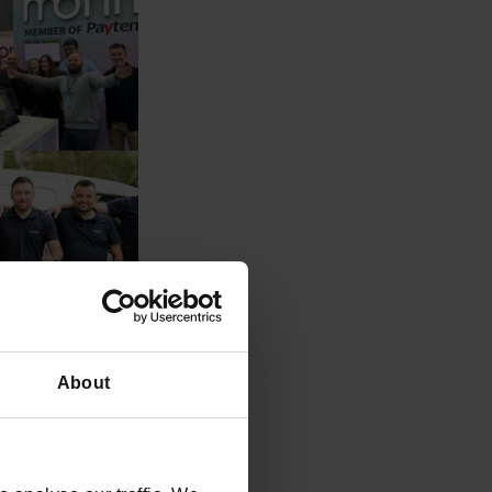
About
dolaze
ta