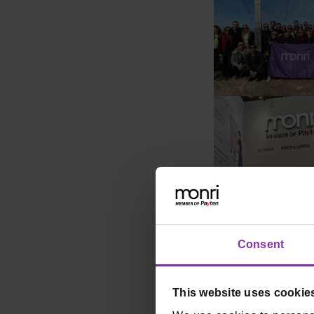
Consent
Vizija: 
This website uses cookie
bolje is