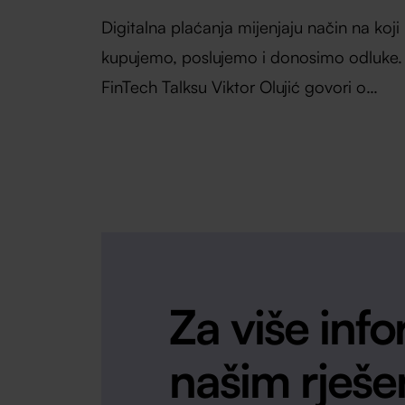
Digitalna plaćanja mijenjaju način na koji
kupujemo, poslujemo i donosimo odluke.
FinTech Talksu Viktor Olujić govori o
inovacijama, AI-u, regulativi i budućnosti
payment industrije.
Za više info
našim rješe