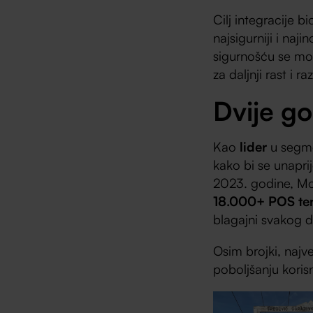
Cilj integracije bi
najsigurniji i naj
sigurnošću se mož
za daljnji rast i ra
Dvije go
Kao
lider
u segme
kako bi se unapri
2023. godine, Mon
18.000+ POS te
blagajni svakog 
Osim brojki, najve
poboljšanju koris