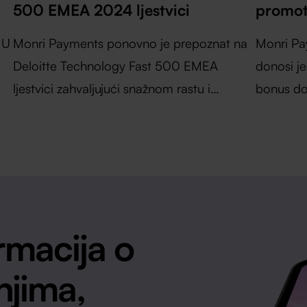
500 EMEA 2024 ljestvici
promoti
 U
Monri Payments ponovno je prepoznat na
Monri Pa
Deloitte Technology Fast 500 EMEA
donosi je
ljestvici zahvaljujući snažnom rastu i
bonus do
inovacijama u području digitalnih plaćanja.
korisnika
rmacija o
njima,