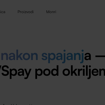
ica
Proizvodi
Monri
 nakon spajanj
a –
WSpay pod okrilje