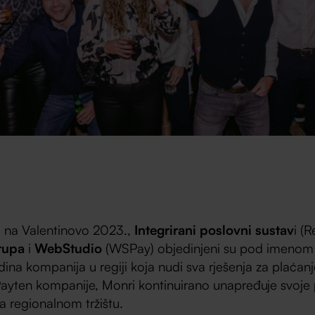
e, na Valentinovo 2023.,
Integrirani poslovni sustav
i (R
Grupa
i
WebStudio
(WSPay) objedinjeni su pod imenom
dina kompanija u regiji koja nudi sva rješenja za plaća
ayten kompanije, Monri kontinuirano unapređuje svoje po
na regionalnom tržištu.