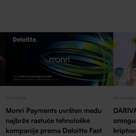
16.07.2026
29.06.2026
Monri Payments uvršten među
DARIVA
najbrže rastuće tehnološke
omoguć
kompanije prema Deloitte Fast
kripto