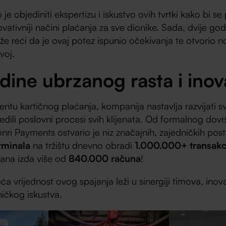
o je objediniti ekspertizu i iskustvo ovih tvrtki kako bi se
inovativniji načini plaćanja za sve dionike. Sada, dvije god
e reći da je ovaj potez ispunio očekivanja te otvorio
zvoj.
dine ubrzanog rasta i inov
ntu kartičnog plaćanja, kompanija nastavlja razvijati s
jedili poslovni procesi svih klijenata. Od formalnog dov
ri Payments ostvario je niz značajnih, zajedničkih pos
rminala
na tržištu dnevno obradi
1.000.000+ transakc
dana izda više od
840.000 računa
!
ća vrijednost ovog spajanja leži u sinergiji timova, inov
ničkog iskustva.