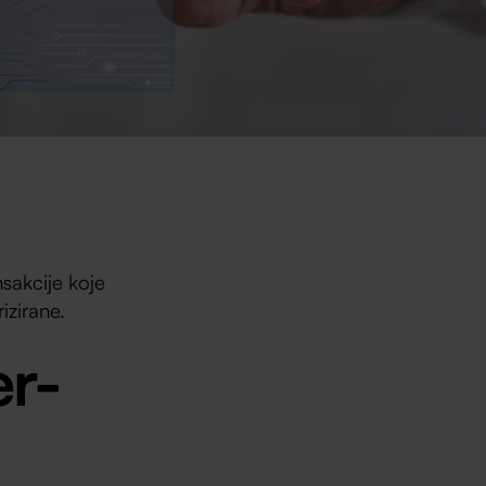
nsakcije koje
izirane.
er-