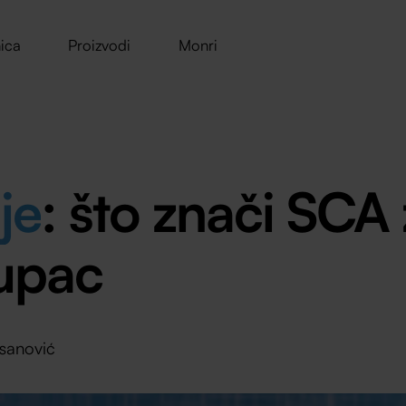
ica
Proizvodi
Monri
je
: što znači SCA
kupac
sanović