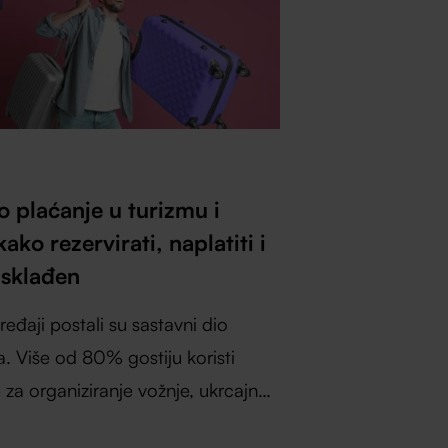
 plaćanje u turizmu i
ako rezervirati, naplatiti i
usklađen
ređaji postali su sastavni dio
. Više od 80% gostiju koristi
e za organiziranje vožnje, ukrcajne
ključavanje sobe, online check-in i