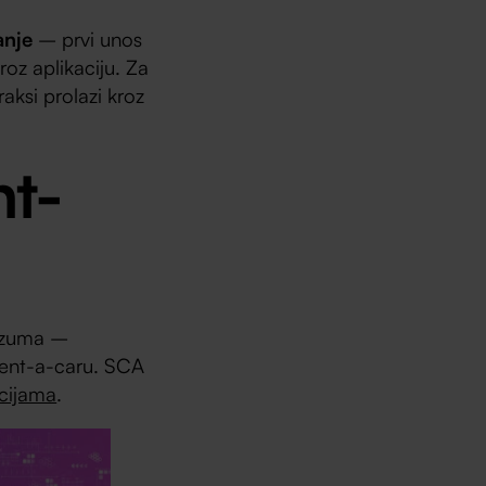
anje
– prvi unos
roz aplikaciju. Za
aksi prolazi kroz
nt-
azuma –
rent-a-caru. SCA
kcijama
.