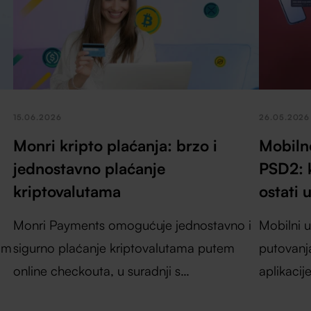
15.06.2026
26.05.2026
Monri kripto plaćanja: brzo i
Mobilno
jednostavno plaćanje
PSD2: k
kriptovalutama
ostati 
Monri Payments omogućuje jednostavno i
Mobilni u
om
sigurno plaćanje kriptovalutama putem
putovanja
online checkouta, u suradnji s
aplikacij
Electrocoinom i PayCek sustavom.
karte, ot