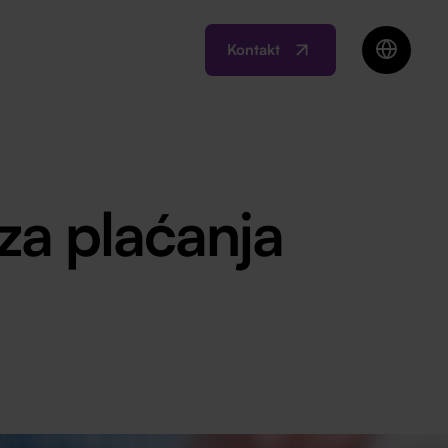
Kontakt
EN
BIH
MK
RO
 za plaćanja
SI
RS