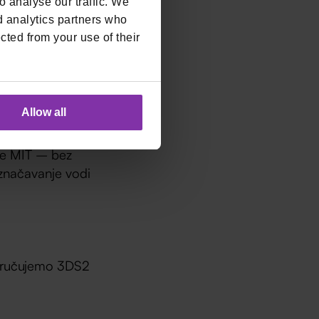
 analyse our traffic. We
d analytics partners who
cted from your use of their
ti: brže plaćanje,
ci na PCI DSS
okenizaciji
.
Allow all
 je MIT – bez
označavanje vodi
eporučujemo 3DS2