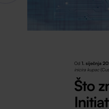
Od
1. siječnja 20
inicira kupac
(Cus
Što z
Initi