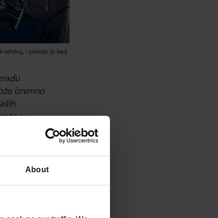
vatskoj, i pitanje je kad
zradu
ože iznimno
aših
kreće u
otina eura u
tencijalne
About
stoji pratiti
 su oni njihovi
u vlastitim