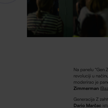
Na panelu “Gen 
revoluciji u nači
moderirao je pane
Zimmerman
(
Baz
Generacija Z zaht
Dario Marčac
ist