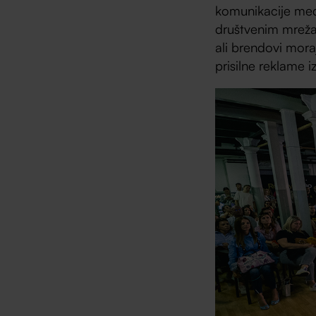
komunikacije među
društvenim mrež
ali brendovi moraj
prisilne reklame i