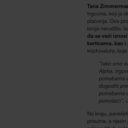
Tana Zimmerma
trgovine, koji je
plaćanja. Ova pro
broja narudžbi. I
da se veći iznos
karticama, kao 
kriptovaluta, koj
“Iako smo sv
Alpha, trgov
potrebama os
dogoditi prek
potrebama dr
potrošači”
,
Na kraju, panelisti
prisutna, a njezin