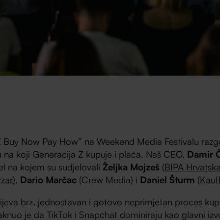
Z Buy Now Pay How” na Weekend Media Festivalu razgo
nu na koji Generacija Z kupuje i plaća. Naš CEO,
Damir 
l na kojem su sudjelovali
Željka Mojzeš
(
BIPA Hrvatsk
zar
),
Dario Marčac
(Crew Media) i
Daniel Šturm
(
Kauf
ijeva brz, jednostavan i gotovo neprimjetan proces kupo
aknuo je da TikTok i Snapchat dominiraju kao glavni izvo