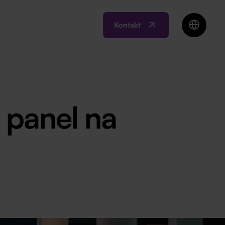
Kontakt
EN
BIH
MK
RO
, panel na
SI
RS