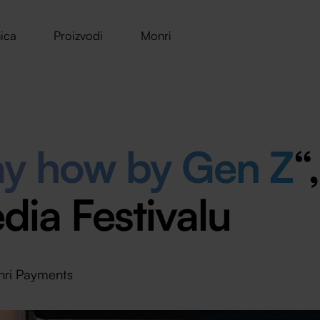
ica
Proizvodi
Monri
ay how by Gen Z
“
ia Festivalu
ri Payments