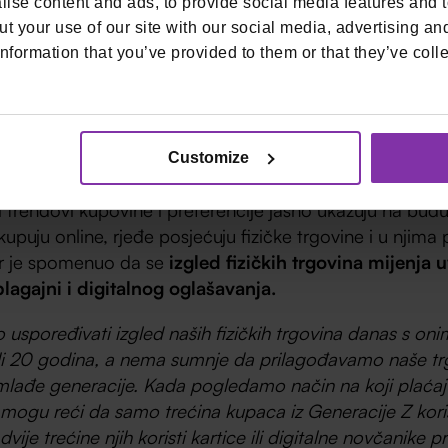
ise content and ads, to provide social media features and to
t your use of our site with our social media, advertising an
jke, iako nemaju vlastiti novac, razgovaraju s roditelji
nformation that you’ve provided to them or that they’ve colle
trebama, potičući ih na kupnju. To znači da se moramo 
acijama, što činimo ne samo u stilu komunikacije, već 
ao primjer mogu navesti da su proizvodi iz linije šmink
uveli, doslovno nestajali s polica”
, ističe Mojzeš.
Customize
istaknuo da, iako samo 20% pripadnika Generacije Z u
i trendovi kupovine i preferencije jasno ukazuju na bu
kupuju online, rjeđe posjećuju fizičke trgovine i u njim
r je spomenuo da se
izgled fizičkih trgovina mijenja
agajni i digitalnog oglašavanja.
spoređivati izgled naših fizičkih trgovina danas s oni
 ili 20 godina, a nema sumnje da prilagođavamo naše t
lađe generacije. Kada pogledamo način na koji plaćaj
mogu reći da samo trećina kupaca iz Generacije Z koris
dvije trećine njih koristi kartice ili digitalne novčanike pr