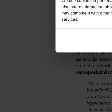
We use cookies to personal
also share information abou
“Mlade djevo
may combine it with other i
željama i po
services.
mlađim gener
proizvoda. K
kada smo ih 
Daniel Šturm
je 
budžetom, njihov
generacije često 
vremena. Takođe
samoposlužnih bl
“Ne možemo u
bio prije 10
potrebama m
trgovinama, 
što znači da 