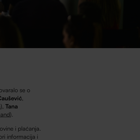
varalo se o
Čaušević
,
a
),
Tana
land
).
vine i plaćanja.
ri informacija i