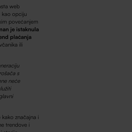
rasta web
m kao opciju
rukim povećanjem
an je istaknula
rend plaćanja
čanika ili
neraciju
trošača s
jene neće
užiti
glavni
te kako značajna i
ne trendove i