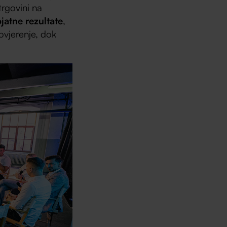
trgovini na
jatne rezultate
,
povjerenje, dok