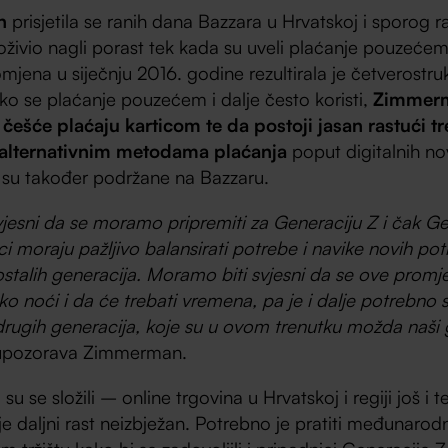
n
prisjetila se ranih dana Bazzara u Hrvatskoj i sporog 
 doživio nagli porast tek kada su uveli plaćanje pouzeće
mjena u siječnju 2016. godine rezultirala je četverost
ako se plaćanje pouzećem i dalje često koristi,
Zimmerm
i češće plaćaju karticom te da postoji jasan rastući t
i alternativnim metodama plaćanja
poput digitalnih nov
e su također podržane na Bazzaru.
jesni da se moramo pripremiti za Generaciju Z i čak Ge
ci moraju pažljivo balansirati potrebe i navike novih po
talih generacija. Moramo biti svjesni da se ove prom
o noći i da će trebati vremena, pa je i dalje potrebno sl
ugih generacija, koje su u ovom trenutku možda naši 
 upozorava Zimmerman.
 su se složili – online trgovina u Hrvatskoj i regiji još i 
 je daljni rast neizbježan. Potrebno je pratiti međunarod