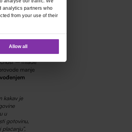
 analyse our traffic. We
d analytics partners who
ma o svojim
cted from your use of their
prilagoditi
i u odabiru
e Rihanne,
Allow all
pravlja kućnim
dućnost – mlađe
a provode manje
 uvođenjem
m kakav je
rgovine
u u
ti gotovinu,
i plaćanju”,