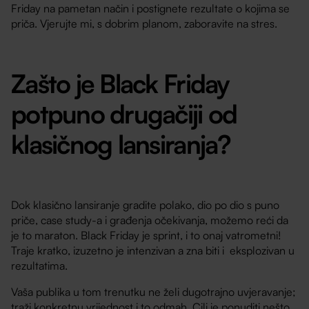
Friday na pametan način i postignete rezultate o kojima se
priča. Vjerujte mi, s dobrim planom, zaboravite na stres.
Zašto je Black Friday
potpuno drugačiji od
klasičnog lansiranja?
Dok klasično lansiranje gradite polako, dio po dio s puno
priče, case study-a i građenja očekivanja, možemo reći da
je to maraton. Black Friday je sprint, i to onaj vatrometni!
Traje kratko, izuzetno je intenzivan a zna biti i eksplozivan u
rezultatima.
Vaša publika u tom trenutku ne želi dugotrajno uvjeravanje;
traži konkretnu vrijednost i to odmah. Cilj je ponuditi nešto