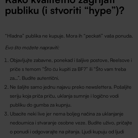
publiku (i stvoriti “hype”)?
“Hladna” publika ne kupuje. Mora ih “peckati” vaša ponuda.
Evo što možete napraviti:
Objavljujte zabavne, ponekad i šaljive postove, Reelsove i
priče s temom “Što ću kupiti za BF?” ili “Što vam treba
za…”. Budite autentični.
Ne šaljite samo jednu najavu preko newslettera. Pošaljite
seriju koja priča priču, uklanja sumnje i logično vodi
publiku do gumba za kupnju.
Ubacite neki live jer nema boljeg načina za uklanjanje
nedoumica i stvaranje osobne veze. Budite uživo, pričajte
o ponudi i odgovarajte na pitanja. Ljudi kupuju od ljudi