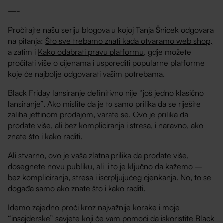
—-
Pročitajte našu seriju blogova u kojoj Tanja Šnicek odgovara
na pitanja:
Što sve trebamo znati kada otvaramo web shop,
a zatim i
Kako odabrati pravu platformu
, gdje možete
pročitati više o cijenama i usporediti popularne platforme
koje će najbolje odgovarati vašim potrebama.
Black Friday lansiranje definitivno nije “još jedno klasično
lansiranje”. Ako mislite da je to samo prilika da se riješite
zaliha jeftinom prodajom, varate se. Ovo je prilika da
prodate više, ali bez kompliciranja i stresa, i naravno, ako
znate što i kako raditi.
Ali stvarno, ovo je vaša zlatna prilika da prodate više,
dosegnete novu publiku, ali i to je ključno da kažemo –
bez kompliciranja, stresa i iscrpljujućeg cjenkanja. No, to se
događa samo ako znate što i kako raditi.
Idemo zajedno proći kroz najvažnije korake i moje
“insajderske” savjete koji će vam pomoći da iskoristite Black