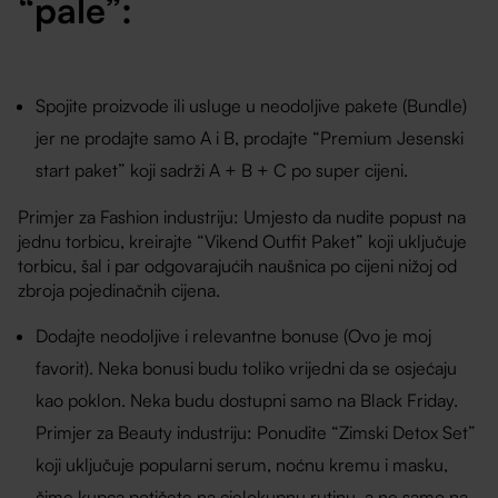
“pale”:
Spojite proizvode ili usluge u neodoljive pakete (Bundle)
jer ne prodajte samo A i B, prodajte “Premium Jesenski
start paket” koji sadrži A + B + C po super cijeni.
Primjer za Fashion industriju: Umjesto da nudite popust na
jednu torbicu, kreirajte “Vikend Outfit Paket” koji uključuje
torbicu, šal i par odgovarajućih naušnica po cijeni nižoj od
zbroja pojedinačnih cijena.
Dodajte neodoljive i relevantne bonuse (Ovo je moj
favorit). Neka bonusi budu toliko vrijedni da se osjećaju
kao poklon. Neka budu dostupni samo na Black Friday.
Primjer za Beauty industriju: Ponudite “Zimski Detox Set”
koji uključuje popularni serum, noćnu kremu i masku,
čime kupca potičete na cjelokupnu rutinu, a ne samo na