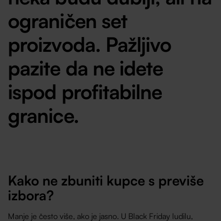
ograničen set
proizvoda. Pažljivo
pazite da ne idete
ispod profitabilne
granice.
Kako ne zbuniti kupce s previše
izbora?
Manje je često više, ako je jasno. U Black Friday ludilu,