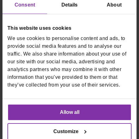
Na ovaj način kupcima
Consent
Details
About
olakšavate odluku
This website uses cookies
(eliminirate “paralizu
We use cookies to personalise content and ads, to
izbora”) i dramatično
provide social media features and to analyse our
traffic. We also share information about your use of
ubrzavate proces
our site with our social media, advertising and
analytics partners who may combine it with other
kupnje.
information that you’ve provided to them or that
they’ve collected from your use of their services.
Držimo se provjerenog
Allow all
rasporeda
Customize
Pravi raspored je 50% uspjeha. Evo kako ja planiram
profitabilna Black Friday lansiranja sa svojim klijentima: