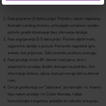
Faza pripreme (2 tjedna prije): Počnite s tajnim najavama.
Kreirajte Landing stranicu, prikupljajte emailove i polako
počnite graditi iščekivanje (bez otkrivanja detalja).
Faza zagrijavanja (3-5 dana prije): Počnite dijeliti male,
zagonetne detalje o ponudi. Pokrenite nagradne igre,
ankete, live prijenose. Tako stvarate pozitivnu energiju
Faza prodaje kreće BF vikend i traži jasnu, brzu i
eksplozivnu prodaja. Budite dostupni za podršku. Sve
informacije (linkovi, cijene, bonusi) moraju biti na dohvat
ruke.
Ovo je greška koju svi “zaborave” pa nemojte i vi. Imamo
fazu nakon prodaje i to Cyber Monday. I dalje
komunicirajte s kupcima, pošaljite im zahvalu za kupnju,