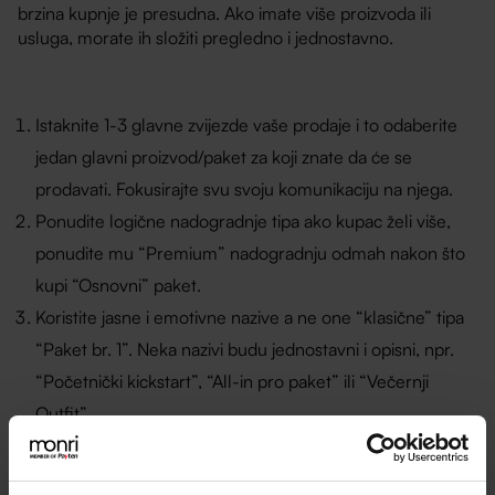
brzina kupnje je presudna. Ako imate više proizvoda ili
usluga, morate ih složiti pregledno i jednostavno.
Istaknite 1-3 glavne zvijezde vaše prodaje i to odaberite
jedan glavni proizvod/paket za koji znate da će se
prodavati. Fokusirajte svu svoju komunikaciju na njega.
Ponudite logične nadogradnje tipa ako kupac želi više,
ponudite mu “Premium” nadogradnju odmah nakon što
kupi “Osnovni” paket.
Koristite jasne i emotivne nazive a ne one “klasične” tipa
“Paket br. 1”. Neka nazivi budu jednostavni i opisni, npr.
“Početnički kickstart”, “All-in pro paket” ili “Večernji
Outfit”