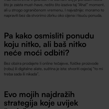
što je zaista must-have, nešto što izaziva taj “Aha!” moment,
ali u strogo ograničenom vremenu. I najvažnije: moramo to
napraviti bez da stvorimo zbrku oko cijena i tisuću ponuda.
Pa kako osmisliti ponudu
koju nitko, ali baš nitko
neće moći odbiti?
Bez obzira prodajete li online tečajeve, fizičke proizvode
(robu) ili digitalne alate, suština je ista: stvoriti osjećaj “to mi
treba sada ili nikada”.
Evo mojih najdražih
strategija koje uvijek