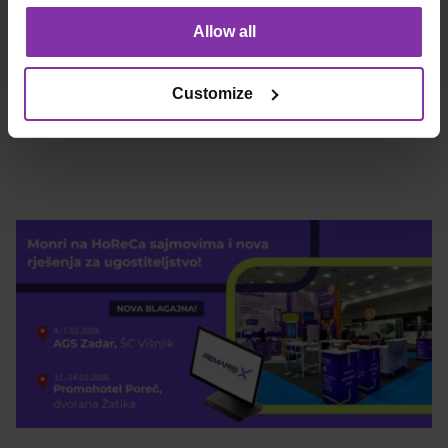
Allow all
Za više informacija o Thor sustavu javite se na
ecr-
Customize
prodaja@monri.com
!