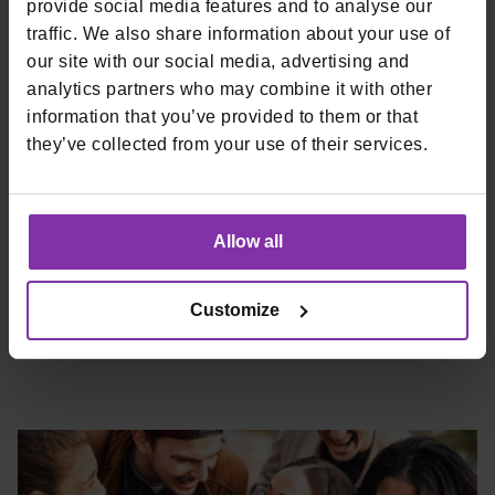
aplikaciju?
provide social media features and to analyse our
traffic. We also share information about your use of
Nakon preuzimanja, morate se javiti našem uredu na
email
our site with our social media, advertising and
kako biste zatražili
nove korisničke podatke
. Oni će
analytics partners who may combine it with other
aktivirati uslugu za vaš lokal i javiti vam kako da se prijavite.
information that you’ve provided to them or that
they’ve collected from your use of their services.
Napomena: Ako odlučite da ne želite koristiti aplikaciju,
molimo vas da je otkažete prije početka novog
mjeseca
, jer će se ona automatski naplatiti kao usluga na
vašem mjesečnom računu ako aplikacija bude aktivna
Allow all
prvog u mjesecu. Za otkazivanje usluge, dovoljno je našem
uredu e-malom poslati molbu za deaktivaciju svojih
korisničkih podataka.
Customize