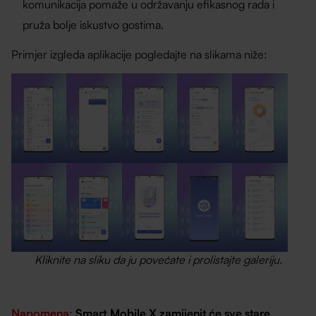
komunikacija pomaže u održavanju efikasnog rada i
pruža bolje iskustvo gostima.
Primjer izgleda aplikacije pogledajte na slikama niže:
Kliknite na sliku da ju povećate i prolistajte galeriju.
Napomena
:
Smart.Mobile X zamijenit će sve stare