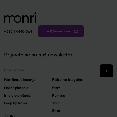
ured@monri.com
+385 1 4440 064
Prijavite se na naš newsletter
Email
*
Kartična plaćanja
Fiskalne blagajne
Online plaćanja
Start
In-store plaćanja
Remaris
Loop by Monri
Thor
Smart
Tvrtka