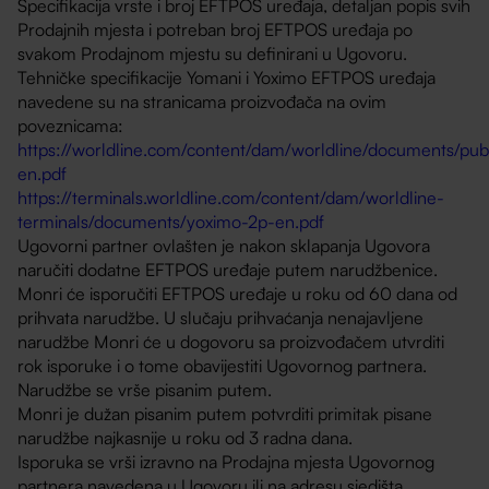
Specifikacija vrste i broj EFTPOS uređaja, detaljan popis svih
Prodajnih mjesta i potreban broj EFTPOS uređaja po
svakom Prodajnom mjestu su definirani u Ugovoru.
Tehničke specifikacije Yomani i Yoximo EFTPOS uređaja
navedene su na stranicama proizvođača na ovim
poveznicama:
https://worldline.com/content/dam/worldline/documents/publ
en.pdf
https://terminals.worldline.com/content/dam/worldline-
terminals/documents/yoximo-2p-en.pdf
Ugovorni partner ovlašten je nakon sklapanja Ugovora
naručiti dodatne EFTPOS uređaje putem narudžbenice.
Monri će isporučiti EFTPOS uređaje u roku od 60 dana od
prihvata narudžbe. U slučaju prihvaćanja nenajavljene
narudžbe Monri će u dogovoru sa proizvođačem utvrditi
rok isporuke i o tome obavijestiti Ugovornog partnera.
Narudžbe se vrše pisanim putem.
Monri je dužan pisanim putem potvrditi primitak pisane
narudžbe najkasnije u roku od 3 radna dana.
Isporuka se vrši izravno na Prodajna mjesta Ugovornog
partnera navedena u Ugovoru ili na adresu sjedišta