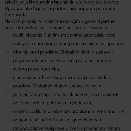
zakašnjenja ili neuredna ispunjenja svojih obveza iz ovog
Ugovora, ako Ugovorni partner nije osigurao potrebne
preduvjete.
Na svim prodajnim mjestima na kojim Ugovorni partner
koristi Monri Sustav, Ugovorni partner se obvezuje:
nuditi plaćanje Platnim sredstvima za prodaju roba i
usluga na način koji je u potpunosti u skladu s uputama
Monrija kao i pravilima Globalnih platnih sustava i
propisima Republike Hrvatske, poštujući pritom u
svemu prava Korisnika,
s podacima o Transakcijama upravljati u skladu s
pravilima Globalnih platnih sustava i drugim
primjenjivim propisima, te sukladno njima uspostaviti i
održavati zaštitu pohranjenih podataka,
uredno voditi, te u zakonom propisanom vremenu i na
odgovarajući način čuvati knjigovodstvene i
računovodstvene isprave u svezi s prodanom robom i