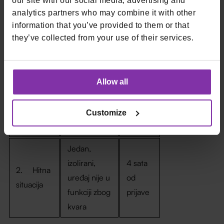
our site with our social media, advertising and
radi zbog
analytics partners who may combine it with other
poteškoća s
information that you’ve provided to them or that
they’ve collected from your use of their services.
Monri
1. Pad
Sustavom ili
Odmah
Sustava
telekom
operaterom,
Allow all
ne prolaze
kartična
Customize
plaćanja
Jedan,
izolirani,
4 sata
2. Hitna
uređaj nije u
od
situacija
funkciji zbog
prijave
kvara