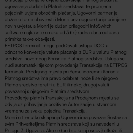
ugovaranja dodatnih Platnih sredstava, te promjena
pojedinih uvjeta obročnih plaćanja, Ugovorni partner je
dužan o tome obavijestiti Monri bez odgode (prije primjene
novih uvjeta), a Monri je dužan prilagoditi InfoSwitch
software najkasnije u roku od 3 (tri) radna dana od dana
primitka takve obavijesti.
EFTPOS terminali mogu podržavati uslugu DCC-a,
odnosno konverzije valute plaćanja iz EUR u valutu Platnog
sredstva inozemnog Korisnika Platnog sredstva. Usluga se
nudi automatski tijekom provođenja Transakcije na EFTPOS
terminalu Prodajnog mjesta pri čemu inozemni Korisnik
Platnog sredstva ima pravo odabrati hoće li se njegovo
Platno sredstvo teretiti u EUR ili nekoj drugoj valuti
povezanoj s njegovim Platnim sredstvom.
Provođenje platnih Transakcija na Prodajnom mjestu se
odvija uz pribavljanje pozitivne Autorizacije u stvarnom
vremenu za svaku pojedinu Transakciju.
Monri u trenutku sklapanja Ugovora ima povezan Sustav sa
svim Prihvatiteljima Platnih sredstava koji su navedeni u
Prilogu 3. Ugovora. Ako se (po bilo kojoj osnovi) otkaže ili