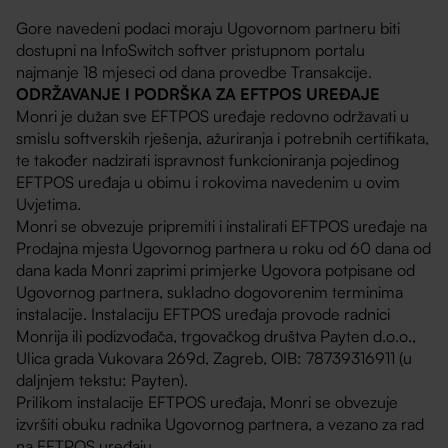
Gore navedeni podaci moraju Ugovornom partneru biti
dostupni na InfoSwitch softver pristupnom portalu
najmanje 18 mjeseci od dana provedbe Transakcije.
ODRŽAVANJE I PODRŠKA ZA EFTPOS UREĐAJE
Monri je dužan sve EFTPOS uređaje redovno održavati u
smislu softverskih rješenja, ažuriranja i potrebnih certifikata,
te također nadzirati ispravnost funkcioniranja pojedinog
EFTPOS uređaja u obimu i rokovima navedenim u ovim
Uvjetima.
Monri se obvezuje pripremiti i instalirati EFTPOS uređaje na
Prodajna mjesta Ugovornog partnera u roku od 60 dana od
dana kada Monri zaprimi primjerke Ugovora potpisane od
Ugovornog partnera, sukladno dogovorenim terminima
instalacije. Instalaciju EFTPOS uređaja provode radnici
Monrija ili podizvođača, trgovačkog društva Payten d.o.o.,
Ulica grada Vukovara 269d, Zagreb, OIB: 78739316911 (u
daljnjem tekstu: Payten).
Prilikom instalacije EFTPOS uređaja, Monri se obvezuje
izvršiti obuku radnika Ugovornog partnera, a vezano za rad
na EFTPOS uređaju.