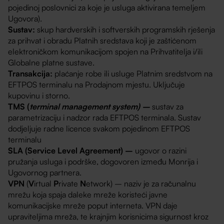
pojedinoj poslovnici za koje je usluga aktivirana temeljem
Ugovora).
Sustav:
skup hardverskih i softverskih programskih rješenja
za prihvat i obradu Platnih sredstava koji je zaštićenom
elektroničkom komunikacijom spojen na Prihvatitelja i/ili
Globalne platne sustave.
Transakcija:
plaćanje robe ili usluge Platnim sredstvom na
EFTPOS terminalu na Prodajnom mjestu. Uključuje
kupovinu i storno.
TMS (
terminal management system) –
sustav za
parametrizaciju i nadzor rada EFTPOS terminala. Sustav
dodjeljuje radne licence svakom pojedinom EFTPOS
terminalu
SLA (Service Level Agreement) –
ugovor o razini
pružanja usluga i podrške, dogovoren između Monrija i
Ugovornog partnera.
VPN
(
V
irtual
P
rivate
N
etwork) – naziv je za računalnu
mrežu koja spaja daleke mreže koristeći javne
komunikacijske mreže poput interneta. VPN daje
upraviteljima mreža, te krajnjim korisnicima sigurnost kroz