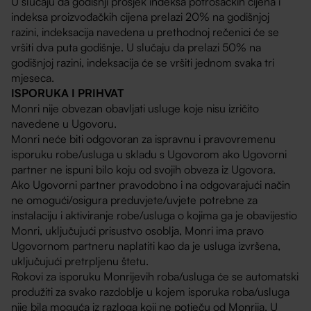
U slučaju da godišnji prosjek indeksa potrošačkih cijena i
indeksa proizvođačkih cijena prelazi 20% na godišnjoj
razini, indeksacija navedena u prethodnoj rečenici će se
vršiti dva puta godišnje. U slučaju da prelazi 50% na
godišnjoj razini, indeksacija će se vršiti jednom svaka tri
mjeseca.
ISPORUKA I PRIHVAT
Monri nije obvezan obavljati usluge koje nisu izričito
navedene u Ugovoru.
Monri neće biti odgovoran za ispravnu i pravovremenu
isporuku robe/usluga u skladu s Ugovorom ako Ugovorni
partner ne ispuni bilo koju od svojih obveza iz Ugovora.
Ako Ugovorni partner pravodobno i na odgovarajući način
ne omogući/osigura preduvjete/uvjete potrebne za
instalaciju i aktiviranje robe/usluga o kojima ga je obavijestio
Monri, uključujući prisustvo osoblja, Monri ima pravo
Ugovornom partneru naplatiti kao da je usluga izvršena,
uključujući pretrpljenu štetu.
Rokovi za isporuku Monrijevih roba/usluga će se automatski
produžiti za svako razdoblje u kojem isporuka roba/usluga
nije bila moguća iz razloga koji ne potječu od Monrija. U