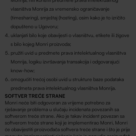
vlasništva Monrija za vremensko ograničavanje
(timesharing), smještaj (hosting), osim kako je to izričito
dopušteno u Ugovoru;
uklanjati bilo koje obavijesti o vlasništvu, etikete ili žigove
s bilo kojeg Monri proizvoda;
pružiti uvid u predmete prava intelektualnog vlasništva
Monrija, logiku izvršavanja transakcija i odgovarajući
know-how;
omogućiti trećoj osobi uvid u strukture baze podataka
predmeta prava intelektualnog vlasništva Monrija.
SOFTVER TREĆE STRANE
Monri neće biti odgovoran za vrijeme potrebno za
rješavanje problema u slučaju incidenata povezanih sa
softverom treće strane. Ako je takav incident povezan sa
softverom treće strane koji je implementirao Monri, Monri
će obavijestiti proizvođača softvera treće strane i što je prije
moguće implementirati rješenje koje je ponudio proizvođač