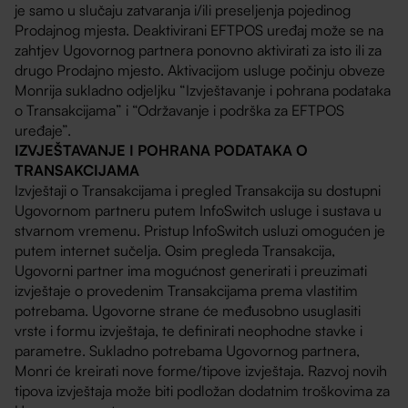
je samo u slučaju zatvaranja i/ili preseljenja pojedinog
Prodajnog mjesta. Deaktivirani EFTPOS uređaj može se na
zahtjev Ugovornog partnera ponovno aktivirati za isto ili za
drugo Prodajno mjesto. Aktivacijom usluge počinju obveze
Monrija sukladno odjeljku “Izvještavanje i pohrana podataka
o Transakcijama” i “Održavanje i podrška za EFTPOS
uređaje”.
IZVJEŠTAVANJE I POHRANA PODATAKA O
TRANSAKCIJAMA
Izvještaji o Transakcijama i pregled Transakcija su dostupni
Ugovornom partneru putem InfoSwitch usluge i sustava u
stvarnom vremenu. Pristup InfoSwitch usluzi omogućen je
putem internet sučelja. Osim pregleda Transakcija,
Ugovorni partner ima mogućnost generirati i preuzimati
izvještaje o provedenim Transakcijama prema vlastitim
potrebama. Ugovorne strane će međusobno usuglasiti
vrste i formu izvještaja, te definirati neophodne stavke i
parametre. Sukladno potrebama Ugovornog partnera,
Monri će kreirati nove forme/tipove izvještaja. Razvoj novih
tipova izvještaja može biti podložan dodatnim troškovima za