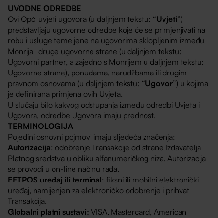
UVODNE ODREDBE
Ovi Opći uvjeti ugovora (u daljnjem tekstu: “
Uvjeti
”)
predstavljaju ugovorne odredbe koje će se primjenjivati na
robu i usluge temeljene na ugovorima sklopljenim između
Monrija i druge ugovorne strane (u daljnjem tekstu:
Ugovorni partner, a zajedno s Monrijem u daljnjem tekstu:
Ugovorne strane), ponudama, narudžbama ili drugim
pravnom osnovama (u daljnjem tekstu: “
Ugovor
”) u kojima
je definirana primjena ovih Uvjeta.
U slučaju bilo kakvog odstupanja između odredbi Uvjeta i
Ugovora, odredbe Ugovora imaju prednost.
TERMINOLOGIJA
Pojedini osnovni pojmovi imaju sljedeća značenja:
Autorizacija
: odobrenje Transakcije od strane Izdavatelja
Platnog sredstva u obliku alfanumeričkog niza. Autorizacija
se provodi u on-line načinu rada.
EFTPOS uređaj ili terminal
: fiksni ili mobilni elektronički
uređaj, namijenjen za elektroničko odobrenje i prihvat
Transakcija.
Globalni platni sustavi:
VISA, Mastercard, American