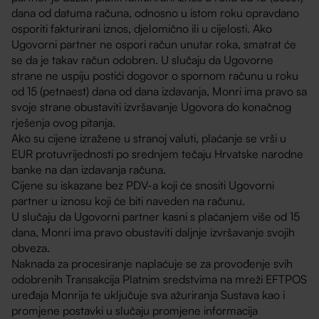
dana od datuma računa, odnosno u istom roku opravdano
osporiti fakturirani iznos, djelomično ili u cijelosti. Ako
Ugovorni partner ne ospori račun unutar roka, smatrat će
se da je takav račun odobren. U slučaju da Ugovorne
strane ne uspiju postići dogovor o spornom računu u roku
od 15 (petnaest) dana od dana izdavanja, Monri ima pravo sa
svoje strane obustaviti izvršavanje Ugovora do konačnog
rješenja ovog pitanja.
Ako su cijene izražene u stranoj valuti, plaćanje se vrši u
EUR protuvrijednosti po srednjem tečaju Hrvatske narodne
banke na dan izdavanja računa.
Cijene su iskazane bez PDV-a koji će snositi Ugovorni
partner u iznosu koji će biti naveden na računu.
U slučaju da Ugovorni partner kasni s plaćanjem više od 15
dana, Monri ima pravo obustaviti daljnje izvršavanje svojih
obveza.
Naknada za procesiranje naplaćuje se za provođenje svih
odobrenih Transakcija Platnim sredstvima na mreži EFTPOS
uređaja Monrija te uključuje sva ažuriranja Sustava kao i
promjene postavki u slučaju promjene informacija