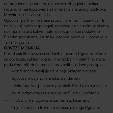
nemogućnosti podmirenja obaveza, obavijest o blokadi
računa, te nastupu uvjeta za otvaranje stečajnog postupka
ili postupka likvidacije, itd.).
Ugovorni partner ne smije prodati, prenositi, objavljivati ili
na bilo koji način raspolagati, odnosno činiti trećim osobama
dostupnima bilo kakve materijale koji sadrže podatke o
Platnim sredstvima Korisnika, osobne podatke ili podatke o
Transakcijama.
OBVEZE MONRIJA
Pored ostalih obveza navedenih u ovome Ugovoru, Monri
se obvezuje, sukladno pravilima Globalnih platnih sustava,
poduzimati slijedeće radnje i provoditi slijedeće postupke:
Monri izričito izjavljuje da je prije sklapanja ovoga
Ugovora provjerio tehničke standarde i
telekomunikacijske veze pojedinih Prodajnih mjesta, te
da isti odgovaraju za spajanje na Sustav i korištenje
InfoSwitch-a. Ugovorni partner suglasan je s
činjenicom da u trenutku sklapanja ovoga Ugovora