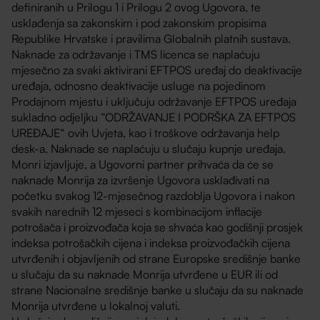
definiranih u Prilogu 1 i Prilogu 2 ovog Ugovora, te
usklađenja sa zakonskim i pod zakonskim propisima
Republike Hrvatske i pravilima Globalnih platnih sustava.
Naknade za održavanje i TMS licenca se naplaćuju
mjesečno za svaki aktivirani EFTPOS uređaj do deaktivacije
uređaja, odnosno deaktivacije usluge na pojedinom
Prodajnom mjestu i uključuju održavanje EFTPOS uređaja
sukladno odjeljku “ODRŽAVANJE I PODRŠKA ZA EFTPOS
UREĐAJE“ ovih Uvjeta, kao i troškove održavanja help
desk-a. Naknade se naplaćuju u slučaju kupnje uređaja.
Monri izjavljuje, a Ugovorni partner prihvaća da će se
naknade Monrija za izvršenje Ugovora usklađivati na
početku svakog 12-mjesečnog razdoblja Ugovora i nakon
svakih narednih 12 mjeseci s kombinacijom inflacije
potrošača i proizvođača koja se shvaća kao godišnji prosjek
indeksa potrošačkih cijena i indeksa proizvođačkih cijena
utvrđenih i objavljenih od strane Europske središnje banke
u slučaju da su naknade Monrija utvrđene u EUR ili od
strane Nacionalne središnje banke u slučaju da su naknade
Monrija utvrđene u lokalnoj valuti.