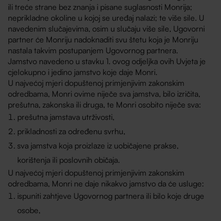
ili treće strane bez znanja i pisane suglasnosti Monrija;
neprikladne okoline u kojoj se uređaj nalazi; te više sile. U
navedenim slučajevima, osim u slučaju više sile, Ugovorni
partner će Monriju nadoknaditi svu štetu koja je Monriju
nastala takvim postupanjem Ugovornog partnera.
Jamstvo navedeno u stavku 1. ovog odjeljka ovih Uvjeta je
cjelokupno i jedino jamstvo koje daje Monri.
U najvećoj mjeri dopuštenoj primjenjivim zakonskim
odredbama, Monri ovime niječe sva jamstva, bilo izričita,
prešutna, zakonska ili druga, te Monri osobito niječe sva:
prešutna jamstava utrživosti,
prikladnosti za određenu svrhu,
sva jamstva koja proizlaze iz uobičajene prakse,
korištenja ili poslovnih običaja.
U najvećoj mjeri dopuštenoj primjenjivim zakonskim
odredbama, Monri ne daje nikakvo jamstvo da će usluge:
ispuniti zahtjeve Ugovornog partnera ili bilo koje druge
osobe,