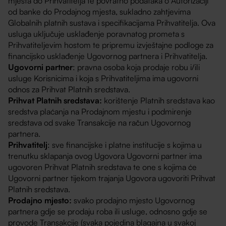
mjesta do Prihvatitelja te povratno podataka o Autorizaciji
od banke do Prodajnog mjesta, sukladno zahtjevima
Globalnih platnih sustava i specifikacijama Prihvatitelja. Ova
usluga uključuje usklađenje poravnatog prometa s
Prihvatiteljevim hostom te pripremu izvještajne podloge za
financijsko usklađenje Ugovornog partnera i Prihvatitelja.
Ugovorni partner
: pravna osoba koja prodaje robu i/ili
usluge Korisnicima i koja s Prihvatiteljima ima ugovorni
odnos za Prihvat Platnih sredstava.
Prihvat Platnih sredstava:
korištenje Platnih sredstava kao
sredstva plaćanja na Prodajnom mjestu i podmirenje
sredstava od svake Transakcije na račun Ugovornog
partnera.
Prihvatitelj
: sve financijske i platne institucije s kojima u
trenutku sklapanja ovog Ugovora Ugovorni partner ima
ugovoren Prihvat Platnih sredstava te one s kojima će
Ugovorni partner tijekom trajanja Ugovora ugovoriti Prihvat
Platnih sredstava.
Prodajno mjesto:
svako prodajno mjesto Ugovornog
partnera gdje se prodaju roba ili usluge, odnosno gdje se
provode Transakcije (svaka pojedina blagajna u svakoj