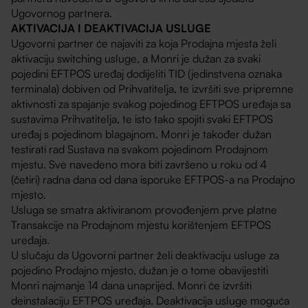
Ugovornog partnera.
AKTIVACIJA I DEAKTIVACIJA USLUGE
Ugovorni partner će najaviti za koja Prodajna mjesta želi
aktivaciju switching usluge, a Monri je dužan za svaki
pojedini EFTPOS uređaj dodijeliti TID (jedinstvena oznaka
terminala) dobiven od Prihvatitelja, te izvršiti sve pripremne
aktivnosti za spajanje svakog pojedinog EFTPOS uređaja sa
sustavima Prihvatitelja, te isto tako spojiti svaki EFTPOS
uređaj s pojedinom blagajnom. Monri je također dužan
testirati rad Sustava na svakom pojedinom Prodajnom
mjestu. Sve navedeno mora biti završeno u roku od 4
(četiri) radna dana od dana isporuke EFTPOS-a na Prodajno
mjesto.
Usluga se smatra aktiviranom provođenjem prve platne
Transakcije na Prodajnom mjestu korištenjem EFTPOS
uređaja.
U slučaju da Ugovorni partner želi deaktivaciju usluge za
pojedino Prodajno mjesto, dužan je o tome obavijestiti
Monri najmanje 14 dana unaprijed. Monri će izvršiti
deinstalaciju EFTPOS uređaja. Deaktivacija usluge moguća