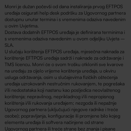
Monri je dužan počevši od dana instaliranja prvog EFTPOS
uređaja osigurati help desk podršku za Ugovornog partnera
dostupnu unutar termina i s vremenima odaziva navedenim
u ovim Uvjetima.
Dostava dodatnih EFTPOS uređaja je definirana terminima i
s vremenima odaziva navedenim u ovom odjeljku Uvjeta –
SLA.
U slučaju korištenja EFTPOS uređaja, mjesečna naknada za
korištenje EFTPOS uređaja sadrži i naknade za održavanje i
TMS licencu. Monri će o svom trošku otkloniti sve kvarove
na uređaju za cijelo vrijeme korištenja uređaja, u okviru
usluga održavanja, osim u slučajevima fizičkih oštećenja
uređaja uzrokovanih nestručnim rukovanjem, te pogrešaka
i/ili nedostataka koji nastanu kao posljedica neovlaštenog
korištenja; nepravilnog, neprikladnog i/ili nepropisnog
korištenja i/ili rukovanja uređajem; nezgoda ili nepažnje
Ugovornog partnera (uključujući njegove radnike i treće
osobe); popravljanja, konfiguracije ili promjene bilo kojeg
elementa uređaja ili softvera načinjene od strane
Ugovornog partnera ili treće strane bez znanja i pisane