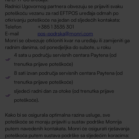
Radnici Ugovornog partnera obvezuju se prijaviti svaku
poteškoću vezanu za rad EFTPOS uređaja odmah po
otkrivanju poteškoće na jedan od sljedećih kontakata:
Telefon +385 1 3535 301
E-mail
pos-podrska@monri.com
Monri se obvezuje otkloniti kvar na uređaju ili zamijeniti ga
radnim danima, od ponedjeljka do subote, u roku
4 sata u području servisnih centara Paytena (od
trenutka prijave poteškoće)
8 sati izvan područja servisnih centara Paytena (od
trenutka prijave poteškoće)
sljedeći radni dan za otoke (od trenutka prijave
poteškoće).
Kako bi se osigurala optimalna razina usluge, sve
poteškoće se moraju prijaviti u sustav podrške Monrija
putem navedenih kontakata. Monri će osigurati rješavanja
poteškoća putem sustava podrške sa sljedećim koracima: