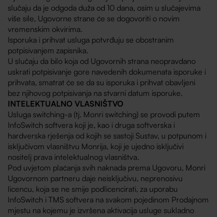
slučaju da je odgoda duža od 10 dana, osim u slučajevima
više sile, Ugovorne strane će se dogovoriti o novim
vremenskim okvirima.
Isporuka i prihvat usluga potvrđuju se obostranim
potpisivanjem zapisnika.
U slučaju da bilo koja od Ugovornih strana neopravdano
uskrati potpisivanje gore navedenih dokumenata isporuke i
prihvata, smatrat će se da su isporuka i prihvat obavljeni
bez njihovog potpisivanja na stvarni datum isporuke.
INTELEKTUALNO VLASNIŠTVO
Usluga switching-a (tj. Monri switching) se provodi putem
InfoSwitch softvera koji je, kao i druga softverska i
hardverska rješenja od kojih se sastoji Sustav, u potpunom i
isključivom vlasništvu Monrija, koji je ujedno isključivi
nositelj prava intelektualnog vlasništva.
Pod uvjetom plaćanja svih naknada prema Ugovoru, Monri
Ugovornom partneru daje neisključivu, neprenosivu
licencu, koja se ne smije podlicencirati, za uporabu
InfoSwitch i TMS softvera na svakom pojedinom Prodajnom
mjestu na kojemu je izvršena aktivacija usluge sukladno