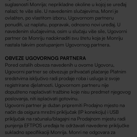
suglasnosti Monrija; neprikladne okoline u kojoj se uređaj
nalazi; te više sile. U navedenim slučajevima, Monri je
ovlašten, po vlastitom izboru, Ugovornom partneru
ponuditi, uz naplatu, popravak, odnosno novi uređaj. U
navedenim slučajevima, osim u slučaju više sile, Ugovorni
partner će Monriju nadoknaditi svu štetu koja je Monriju
nastala takvim postupanjem Ugovornog partnera.
OBVEZE UGOVORNOG PARTNERA
Pored ostalih obveza navedenih u ovome Ugovoru,
Ugovorni partner se obvezuje prihvaćati plaćanje Platnim
sredstvima isključivo radi prodaje roba i usluga iz svoje
registrirane djelatnosti. Ugovornom partneru nije
dopušteno naplaćivati tražbine koje nisu predmet njegovog
poslovanja, niti isplaćivati gotovinu.
Ugovorni partner je dužan pripremiti Prodajno mjesto na
način da osigura mrežni priključak (IP konekciju) i USB
priključak na računalu/blagajni na Prodajnom mjestu radi
punjenja EFTPOS uređaja te održavati navedene priključke
sukladno specifikaciji Monrija. Monri ne odgovara za