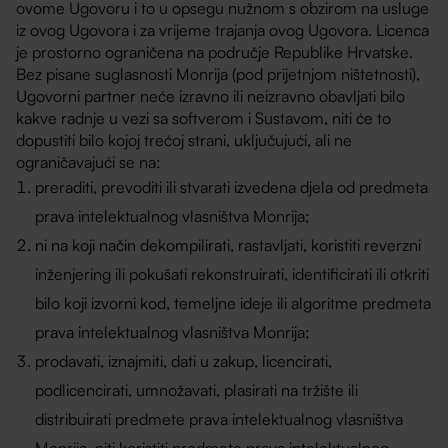
ovome Ugovoru i to u opsegu nužnom s obzirom na usluge
iz ovog Ugovora i za vrijeme trajanja ovog Ugovora. Licenca
je prostorno ograničena na područje Republike Hrvatske.
Bez pisane suglasnosti Monrija (pod prijetnjom ništetnosti),
Ugovorni partner neće izravno ili neizravno obavljati bilo
kakve radnje u vezi sa softverom i Sustavom, niti će to
dopustiti bilo kojoj trećoj strani, uključujući, ali ne
ograničavajući se na:
preraditi, prevoditi ili stvarati izvedena djela od predmeta
prava intelektualnog vlasništva Monrija;
ni na koji način dekompilirati, rastavljati, koristiti reverzni
inženjering ili pokušati rekonstruirati, identificirati ili otkriti
bilo koji izvorni kod, temeljne ideje ili algoritme predmeta
prava intelektualnog vlasništva Monrija;
prodavati, iznajmiti, dati u zakup, licencirati,
podlicencirati, umnožavati, plasirati na tržište ili
distribuirati predmete prava intelektualnog vlasništva
Monrija, niti koristiti predmete prava intelektualnog