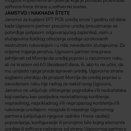
softvera treće strane u softverski sustav.
JAMSTVO I NAKNADA ŠTETE
Jamstvo za kupljeni EFT POS uređaj iznosi 1 godinu od dana
kada Ugovorni partner preuzme uređaj (preuzimanje se
potvrđuje potpisom odgovarajućeg zapisnika), osim u
slučajevima fizičkog oštećenja uređaja uzrokovanih
nestručnim rukovanjem i u niže navedenim slučajevima. Za
vrijeme trajanja jamstva, Ugovorni partner ima pravo
zahtijevati od Monrija da uređaj popravi u razumnom roku,
ali ne kraćem od 60 (šezdeset) dana, ili, ako to ne učini, da
mu umjesto njega preda ispravan uređaj. Ugovorne strane
suglasno utvrđuju da propust Monrija da uređaj popravi u
navedenom roku nije razlog za raskid ovog Ugovora.
Jamstvo ne uključuje otklanjanje pogrešaka i/ili nedostataka
koji nastanu kao posljedica neovlaštenog korištenja;
nepravilnog, neprikladnog i/ili nepropisnog korištenja i/ili
rukovanja uređajem; nezgoda ili nepažnje Ugovornog
partnera (uključujući njegove radnike i treće osobe);
popravljanja, konfiguracije ili promjene bilo kojeg elementa
uređaja ili softvera načinjene od strane Ugovornog partnera