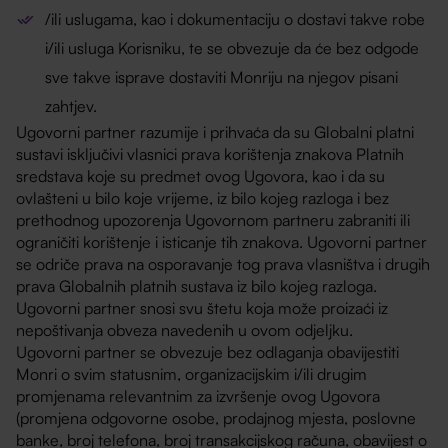
/ili uslugama, kao i dokumentaciju o dostavi takve robe
i/ili usluga Korisniku, te se obvezuje da će bez odgode
sve takve isprave dostaviti Monriju na njegov pisani
zahtjev.
Ugovorni partner razumije i prihvaća da su Globalni platni
sustavi isključivi vlasnici prava korištenja znakova Platnih
sredstava koje su predmet ovog Ugovora, kao i da su
ovlašteni u bilo koje vrijeme, iz bilo kojeg razloga i bez
prethodnog upozorenja Ugovornom partneru zabraniti ili
ograničiti korištenje i isticanje tih znakova. Ugovorni partner
se odriče prava na osporavanje tog prava vlasništva i drugih
prava Globalnih platnih sustava iz bilo kojeg razloga.
Ugovorni partner snosi svu štetu koja može proizaći iz
nepoštivanja obveza navedenih u ovom odjeljku.
Ugovorni partner se obvezuje bez odlaganja obavijestiti
Monri o svim statusnim, organizacijskim i/ili drugim
promjenama relevantnim za izvršenje ovog Ugovora
(promjena odgovorne osobe, prodajnog mjesta, poslovne
banke, broj telefona, broj transakcijskog računa, obavijest o