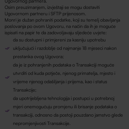
Ugovornog partnera.
Osim preuzimanjem, izvještaji se mogu dostaviti
Ugovornom partneru i SFTP prijenosom.
Monri je dužan pohraniti podatke, koji su temelj obavljanja
poslovanja po ovom Ugovoru, na način da ih je moguće
ispisati na papir te da zadovoljavaju sljedeće uvjete:
da su dostupni i primjereni za kasniju upotrebu
uključujući i razdoblje od najmanje 18 mjeseci nakon
prestanka ovog Ugovora;
da je iz pohranjenih podataka o Transakciji moguće
utvrditi od kuda potječe, njenog primatelja, mjesto i
vrijeme njenog odašiljanja i prijema, kao i status
Transakcije;
da upotrijebljena tehnologija i postupci u potrebnoj
mjeri onemogućuju promjenu ili brisanje podataka o
transakciji, odnosno da postoji pouzdano jamstvo glede
nepromjenjivosti Transakcije.