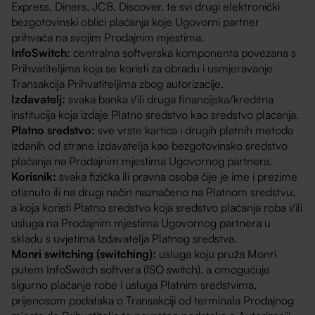
Express, Diners, JCB, Discover, te svi drugi elektronički
bezgotovinski oblici plaćanja koje Ugovorni partner
prihvaća na svojim Prodajnim mjestima.
InfoSwitch:
centralna softverska komponenta povezana s
Prihvatiteljima koja se koristi za obradu i usmjeravanje
Transakcija Prihvatiteljima zbog autorizacije.
Izdavatelj:
svaka banka i/ili druga financijska/kreditna
institucija koja izdaje Platno sredstvo kao sredstvo plaćanja.
Platno sredstvo:
sve vrste kartica i drugih platnih metoda
izdanih od strane Izdavatelja kao bezgotovinsko sredstvo
plaćanja na Prodajnim mjestima Ugovornog partnera.
Korisnik:
svaka fizička ili pravna osoba čije je ime i prezime
otisnuto ili na drugi način naznačeno na Platnom sredstvu,
a koja koristi Platno sredstvo koja sredstvo plaćanja roba i/ili
usluga na Prodajnim mjestima Ugovornog partnera u
skladu s uvjetima Izdavatelja Platnog sredstva.
Monri switching (switching):
usluga koju pruža Monri
putem InfoSwitch softvera (ISO switch), a omogućuje
sigurno plaćanje robe i usluga Platnim sredstvima,
prijenosom podataka o Transakciji od terminala Prodajnog