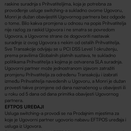
raskine suradnja s Prihvatiteljima, koja je potrebna za
provođenje usluge switching-a sukladno ovome Ugovoru,
Monri je dužan obavijestiti Ugovornog partnera bez odgode
o tome. Bilo kakva promjena u odnosu na popis Prihvatitelja
nije razlog za raskid Ugovora i ne smatra se povredom
Ugovora, a Ugovorne strane će dogovoriti nastavak
suradnje iz ovog Ugovora s nekim od ostalih Prihvatitelja.
Sve Transakcije odvijaju se u PCI DSS Level 1 okruženju,
prema pravilima Globalnih platnih sustava, te sukladno
politikama Prihvatitelja s kojima je ostvarena SLA suradnja.
Ugovorni partner može jednostranom izjavom zatražiti
promjenu Prihvatitelja za određenu Transakciju i izabrati
između Prihvatitelja navedenih u Ugovoru, a Monri je dužan
provesti takve promjene od dana naznačenog u obavijesti ili
u roku od 5 dana od dana primitka obavijesti Ugovornog
partnera.
EFTPOS UREĐAJI
Usluga switching-a provodi se na Prodajnim mjestima za
koje je Ugovorni partner ugovorio nabavu EFTPOS uređaja i
usluga iz Ugovora.