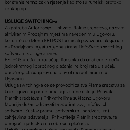
korištenje tehnoloških rješenja kao što su tunelski protokoli
i enkripcija.
USLUGE SWITCHING-a
Za potrebe Autorizacije i Prihvata Platnih sredstava, na svim
aktiviranim Prodajnim mjestima navedenim u Ugovoru,
koristit će se Monri EFTPOS terminali povezani s blagajnom
na Prodajnom mjestu s jedne strane i InfoSwitch switching
softverom s druge strane.
EFTPOS uređaj omogućuje Korisniku da odabere između
jednokratnog i obročnog plaćanja, te broj rata u slučaju
obročnog plaćanja (ovisno o uvjetima definiranim u
Ugovoru).
Usluga switching-a će se provoditi za sva Platna sredstva za
koje Ugovorni partner ima ugovorene usluge Prihvata
Platnih sredstava s Prihvatiteljima sukladno Ugovoru.
Monri je dužan održavati te ažurirati svoj InfoSwitch
software i Sustav prema (softverskim i hardverskim)
zahtjevima Izdavatelja i Prihvatitelja Platnih sredstava, te
omogućiti jednokratna i obročna plaćanja.
U slučaju promjene uvjeta Izdavatelja Platnog sredstva,