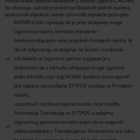
Pored ostalih obveza navedenih u ovome Ugovoru, MONRI
se obvezuje, sukladno pravilima Globalnih platnih sustava,
poduzimati slijedeće radnje i provoditi slijedeće postupke:
MONRI izričito izjavljuje da je prije sklapanja ovoga
Ugovora provjerio tehničke standarde i
telekomunikacijske veze pojedinih Prodajnih mjesta, te
da isti odgovaraju za spajanje na Sustav i korištenje
InfoSwitch-a. Ugovorni partner suglasan je s
činjenicom da u trenutku sklapanja ovoga Ugovora
jedini tehnički uvjet koji MONRI dodatno mora ispuniti
jest nabava i postavljanje EFTPOS uređaja na Prodajno
mjesto,
uspostaviti i održavati siguran sustav za provedbu
Autorizacije Transakcija na EFTPOS uređajima
Ugovornog partnera na način kojim će se osigurati
zaštita podataka o Transakcijama i Korisnicima, sve kako
to propisuju i preporučuju pravila o sigurnosnim