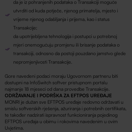
da je iz pohranjenih podataka o Transakciji moguće
utvrditi od kuda potječe, njenog primatelja, mjesto i
vrijeme njenog odašiljanja i prijema, kao i status
Transakcije;
da upotrijebljena tehnologija i postupci u potrebnoj
mjeri onemogućuju promjenu ili brisanje podataka o
transakciji, odnosno da postoji pouzdano jamstvo glede
nepromjenjivosti Transakcije.
Gore navedeni podaci moraju Ugovornom partneru biti
dostupni na InfoSwitch softver pristupnom portalu
najmanje 18 mjeseci od dana provedbe Transakcije.
ODRŽAVANJE I PODRŠKA ZA EFTPOS UREĐAJE
MONRI je dužan sve EFTPOS uređaje redovno održavati u
smislu softverskih rješenja, ažuriranja i potrebnih certifikata,
te također nadzirati ispravnost funkcioniranja pojedinog
EFTPOS uređaja u obimu i rokovima navedenim u ovim
Uvjetima.