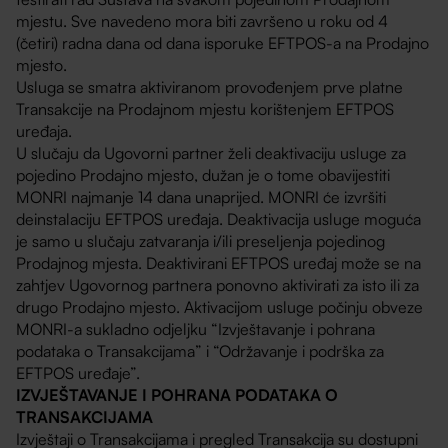
mjestu. Sve navedeno mora biti završeno u roku od 4
(četiri) radna dana od dana isporuke EFTPOS-a na Prodajno
mjesto.
Usluga se smatra aktiviranom provođenjem prve platne
Transakcije na Prodajnom mjestu korištenjem EFTPOS
uređaja.
U slučaju da Ugovorni partner želi deaktivaciju usluge za
pojedino Prodajno mjesto, dužan je o tome obavijestiti
MONRI najmanje 14 dana unaprijed. MONRI će izvršiti
deinstalaciju EFTPOS uređaja. Deaktivacija usluge moguća
je samo u slučaju zatvaranja i/ili preseljenja pojedinog
Prodajnog mjesta. Deaktivirani EFTPOS uređaj može se na
zahtjev Ugovornog partnera ponovno aktivirati za isto ili za
drugo Prodajno mjesto. Aktivacijom usluge počinju obveze
MONRI-a sukladno odjeljku “Izvještavanje i pohrana
podataka o Transakcijama” i “Održavanje i podrška za
EFTPOS uređaje”.
IZVJEŠTAVANJE I POHRANA PODATAKA O
TRANSAKCIJAMA
Izvještaji o Transakcijama i pregled Transakcija su dostupni