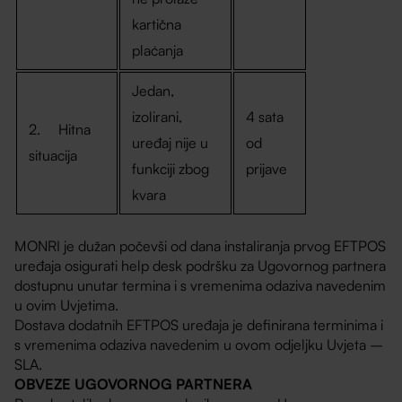
kartična
plaćanja
Jedan,
izolirani,
4 sata
2. Hitna
uređaj nije u
od
situacija
funkciji zbog
prijave
kvara
MONRI je dužan počevši od dana instaliranja prvog EFTPOS
uređaja osigurati help desk podršku za Ugovornog partnera
dostupnu unutar termina i s vremenima odaziva navedenim
u ovim Uvjetima.
Dostava dodatnih EFTPOS uređaja je definirana terminima i
s vremenima odaziva navedenim u ovom odjeljku Uvjeta –
SLA.
OBVEZE UGOVORNOG PARTNERA