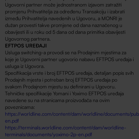
Ugovorni partner može jednostranom izjavom zatražiti
promjenu Prihvatitelja za određenu Transakciju i izabrati
između Prihvatitelja navedenih u Ugovoru, a MONRI je
dužan provesti takve promjene od dana naznačenog u
obavijesti ili u roku od 5 dana od dana primitka obavijesti
Ugovornog partnera.
EFTPOS UREĐAJI
Usluga switching-a provodi se na Prodajnim mjestima za
koje je Ugovorni partner ugovorio nabavu EFTPOS uređaja i
usluga iz Ugovora.
Specifikacija vrste i broj EFTPOS uređaja, detaljan popis svih
Prodajnih mjesta i potreban broj EFTPOS uređaja po
svakom Prodajnom mjestu su definirani u Ugovoru.
Tehničke specifikacije Yomani i Yoximo EFTPOS uređaja
navedene su na stranicama proizvođača na ovim
poveznicama:
https://worldline.com/content/dam/worldline/documents/publ
en.pdf
https://terminals.worldline.com/content/dam/worldline-
terminals/documents/yoximo-2p-en.pdf