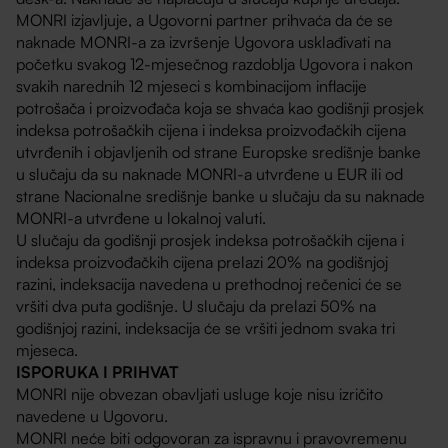
MONRI izjavljuje, a Ugovorni partner prihvaća da će se
naknade MONRI-a za izvršenje Ugovora usklađivati na
početku svakog 12-mjesečnog razdoblja Ugovora i nakon
svakih narednih 12 mjeseci s kombinacijom inflacije
potrošača i proizvođača koja se shvaća kao godišnji prosjek
indeksa potrošačkih cijena i indeksa proizvođačkih cijena
utvrđenih i objavljenih od strane Europske središnje banke
u slučaju da su naknade MONRI-a utvrđene u EUR ili od
strane Nacionalne središnje banke u slučaju da su naknade
MONRI-a utvrđene u lokalnoj valuti.
U slučaju da godišnji prosjek indeksa potrošačkih cijena i
indeksa proizvođačkih cijena prelazi 20% na godišnjoj
razini, indeksacija navedena u prethodnoj rečenici će se
vršiti dva puta godišnje. U slučaju da prelazi 50% na
godišnjoj razini, indeksacija će se vršiti jednom svaka tri
mjeseca.
ISPORUKA I PRIHVAT
MONRI nije obvezan obavljati usluge koje nisu izričito
navedene u Ugovoru.
MONRI neće biti odgovoran za ispravnu i pravovremenu