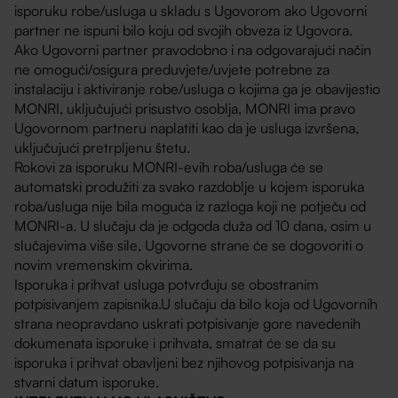
isporuku robe/usluga u skladu s Ugovorom ako Ugovorni
partner ne ispuni bilo koju od svojih obveza iz Ugovora.
Ako Ugovorni partner pravodobno i na odgovarajući način
ne omogući/osigura preduvjete/uvjete potrebne za
instalaciju i aktiviranje robe/usluga o kojima ga je obavijestio
MONRI, uključujući prisustvo osoblja, MONRI ima pravo
Ugovornom partneru naplatiti kao da je usluga izvršena,
uključujući pretrpljenu štetu.
Rokovi za isporuku MONRI-evih roba/usluga će se
automatski produžiti za svako razdoblje u kojem isporuka
roba/usluga nije bila moguća iz razloga koji ne potječu od
MONRI-a. U slučaju da je odgoda duža od 10 dana, osim u
slučajevima više sile, Ugovorne strane će se dogovoriti o
novim vremenskim okvirima.
Isporuka i prihvat usluga potvrđuju se obostranim
potpisivanjem zapisnika.U slučaju da bilo koja od Ugovornih
strana neopravdano uskrati potpisivanje gore navedenih
dokumenata isporuke i prihvata, smatrat će se da su
isporuka i prihvat obavljeni bez njihovog potpisivanja na
stvarni datum isporuke.