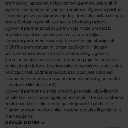
prethodnog upozorenja Ugovornom partneru zabraniti ili
ograničiti korištenje i isticanje tih znakova. Ugovorni partner
se odriče prava na osporavanje tog prava vlasništva i drugih
prava Globalnih platnih sustava iz bilo kojeg razloga.
Ugovorni partner snosi svu štetu koja može proizaći iz
nepoštivanja obveza navedenih u ovom odjeljku.
Ugovorni partner se obvezuje bez odlaganja obavijestiti
MONRI o svim statusnim, organizacijskim i/ili drugim
promjenama relevantnim za izvršenje ovog Ugovora
(promjena odgovorne osobe, prodajnog mjesta, poslovne
banke, broj telefona, broj transakcijskog računa, obavijest o
nemogućnosti podmirenja obaveza, obavijest o blokadi
računa, te nastupu uvjeta za otvaranje stečajnog postupka
ili postupka likvidacije, itd.).
Ugovorni partner ne smije prodati, prenositi, objavljivati ili
na bilo koji način raspolagati, odnosno činiti trećim osobama
dostupnima bilo kakve materijale koji sadrže podatke o
Platnim sredstvima Korisnika, osobne podatke ili podatke o
Transakcijama.
OBVEZE MONRI-a