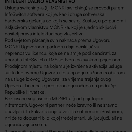
INTELEKTUALNO VLASNIŠTVO
Usluga switching-a (tj. MONRI switching) se provodi putem
InfoSwitch softvera koji je, kao i druga softverska i
hardverska rješenja od kojih se sastoji Sustav, u potpunom i
isključivom vlasništvu MONRI-a, koji je ujedno isključivi
nositelj prava intelektualnog vlasništva.
Pod uvjetom plaćanja svih naknada prema Ugovoru,
MONRI Ugovornom partneru daje neisključivu,
neprenosivu licencu, koja se ne smije podlicencirati, za
uporabu InfoSwitch i TMS softvera na svakom pojedinom
Prodajnom mjestu na kojemu je izvršena aktivacija usluge
sukladno ovome Ugovoru i to u opsegu nužnom s obzirom
na usluge iz ovog Ugovora i za vrijeme trajanja ovog
Ugovora. Licenca je prostorno ograničena na područje
Republike Hrvatske.
Bez pisane suglasnosti MONRI-a (pod prijetnjom
ništetnosti), Ugovorni partner neće izravno ili neizravno
obavljati bilo kakve radnje u vezi sa softverom i Sustavom,
niti će to dopustiti bilo kojoj trećoj strani, uključujući, ali ne
ograničavajući se na:
preraditi, prevoditi ili stvarati izvedena djela od predmeta