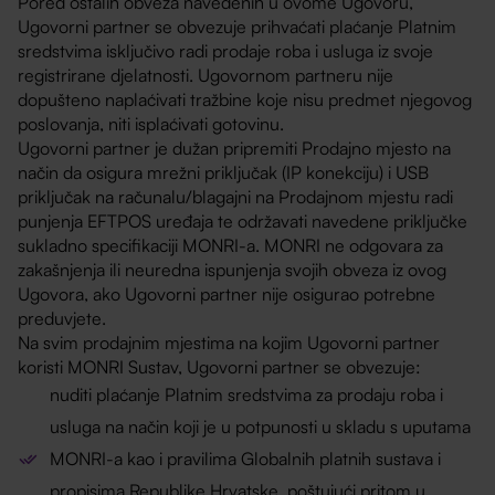
Pored ostalih obveza navedenih u ovome Ugovoru,
Ugovorni partner se obvezuje prihvaćati plaćanje Platnim
sredstvima isključivo radi prodaje roba i usluga iz svoje
registrirane djelatnosti. Ugovornom partneru nije
dopušteno naplaćivati tražbine koje nisu predmet njegovog
poslovanja, niti isplaćivati gotovinu.
Ugovorni partner je dužan pripremiti Prodajno mjesto na
način da osigura mrežni priključak (IP konekciju) i USB
priključak na računalu/blagajni na Prodajnom mjestu radi
punjenja EFTPOS uređaja te održavati navedene priključke
sukladno specifikaciji MONRI-a. MONRI ne odgovara za
zakašnjenja ili neuredna ispunjenja svojih obveza iz ovog
Ugovora, ako Ugovorni partner nije osigurao potrebne
preduvjete.
Na svim prodajnim mjestima na kojim Ugovorni partner
koristi MONRI Sustav, Ugovorni partner se obvezuje:
nuditi plaćanje Platnim sredstvima za prodaju roba i
usluga na način koji je u potpunosti u skladu s uputama
MONRI-a kao i pravilima Globalnih platnih sustava i
propisima Republike Hrvatske, poštujući pritom u