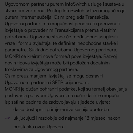
Ugovornom partneru putem InfoSwitch usluge i sustava u
stvarnom vremenu. Pristup InfoSwitch usluzi omogućen je
putem internet sučelja. Osim pregleda Transakcija,
Ugovorni partner ima mogućnost generirati i preuzimati
izvještaje o provedenim Transakcijama prema vlastitim
potrebama. Ugovorne strane će međusobno usuglasiti
vrste i formu izvještaja, te definirati neophodne stavke i
parametre. Sukladno potrebama Ugovornog partnera,
MONRI će kreirati nove forme/tipove izvještaja. Razvoj
novih tipova izvještaja može biti podložan dodatnim
troškovima za Ugovornog partnera.
Osim preuzimanjem, izvještaji se mogu dostaviti
Ugovornom partneru i SFTP prijenosom.
MONRI je dužan pohraniti podatke, koji su temelj obavljanja
poslovanja po ovom Ugovoru, na način da ih je moguće
ispisati na papir te da zadovoljavaju sljedeće uvjete:
da su dostupni i primjereni za kasniju upotrebu
uključujući i razdoblje od najmanje 18 mjeseci nakon
prestanka ovog Ugovora;