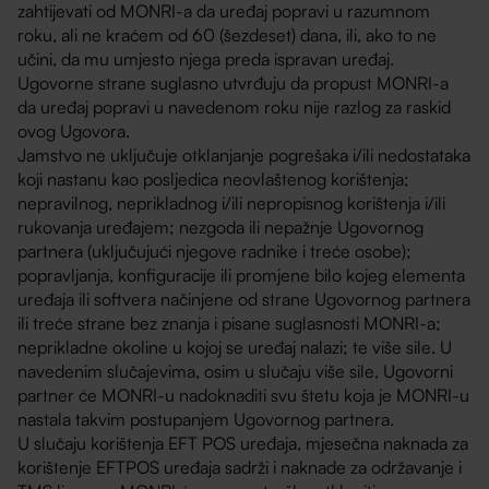
zahtijevati od MONRI-a da uređaj popravi u razumnom
roku, ali ne kraćem od 60 (šezdeset) dana, ili, ako to ne
učini, da mu umjesto njega preda ispravan uređaj.
Ugovorne strane suglasno utvrđuju da propust MONRI-a
da uređaj popravi u navedenom roku nije razlog za raskid
ovog Ugovora.
Jamstvo ne uključuje otklanjanje pogrešaka i/ili nedostataka
koji nastanu kao posljedica neovlaštenog korištenja;
nepravilnog, neprikladnog i/ili nepropisnog korištenja i/ili
rukovanja uređajem; nezgoda ili nepažnje Ugovornog
partnera (uključujući njegove radnike i treće osobe);
popravljanja, konfiguracije ili promjene bilo kojeg elementa
uređaja ili softvera načinjene od strane Ugovornog partnera
ili treće strane bez znanja i pisane suglasnosti MONRI-a;
neprikladne okoline u kojoj se uređaj nalazi; te više sile. U
navedenim slučajevima, osim u slučaju više sile, Ugovorni
partner će MONRI-u nadoknaditi svu štetu koja je MONRI-u
nastala takvim postupanjem Ugovornog partnera.
U slučaju korištenja EFT POS uređaja, mjesečna naknada za
korištenje EFTPOS uređaja sadrži i naknade za održavanje i