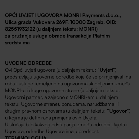
OPĆI UVJETI UGOVORA MONRI Payments d.o.o.,
Ulica grada Vukovara 269F, 10000 Zagreb, OIB:
82551932122 (u daljnjem tekstu: MONRI)
za pružanje usluga obrade transakcija Platnim
sredstvima
UVODNE ODREDBE
Ovi Opći uvjeti ugovora (u daljnjem tekstu: “
Uvjeti
”)
predstavljaju ugovorne odredbe koje će se primjenjivati na
robu i usluge temeljene na ugovorima sklopljenim između
MONRI-a i druge ugovorne strane (u daljnjem tekstu:
Ugovorni partner, a zajedno s MONRI-em u daljnjem
tekstu: Ugovorne strane), ponudama, narudžbama ili
drugim pravnom osnovama (u daljnjem tekstu: “
Ugovor
”)
u kojima je definirana primjena ovih Uvjeta.
U slučaju bilo kakvog odstupanja između odredbi Uvjeta i
Ugovora, odredbe Ugovora imaju prednost.
TERMINOLOGIJA