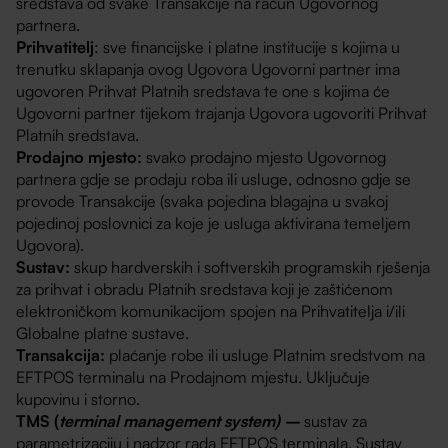
sredstava od svake Transakcije na račun Ugovornog
partnera.
Prihvatitelj
: sve financijske i platne institucije s kojima u
trenutku sklapanja ovog Ugovora Ugovorni partner ima
ugovoren Prihvat Platnih sredstava te one s kojima će
Ugovorni partner tijekom trajanja Ugovora ugovoriti Prihvat
Platnih sredstava.
Prodajno mjesto:
svako prodajno mjesto Ugovornog
partnera gdje se prodaju roba ili usluge, odnosno gdje se
provode Transakcije (svaka pojedina blagajna u svakoj
pojedinoj poslovnici za koje je usluga aktivirana temeljem
Ugovora).
Sustav:
skup hardverskih i softverskih programskih rješenja
za prihvat i obradu Platnih sredstava koji je zaštićenom
elektroničkom komunikacijom spojen na Prihvatitelja i/ili
Globalne platne sustave.
Transakcija:
plaćanje robe ili usluge Platnim sredstvom na
EFTPOS terminalu na Prodajnom mjestu. Uključuje
kupovinu i storno.
TMS (
terminal management system) –
sustav za
parametrizaciju i nadzor rada EFTPOS terminala. Sustav