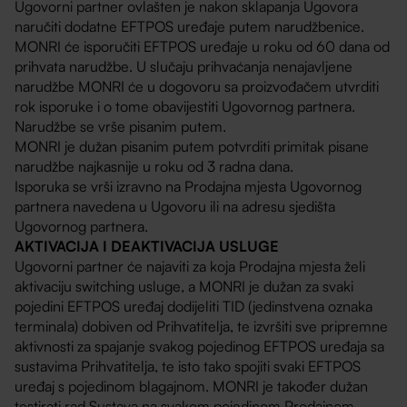
Ugovorni partner ovlašten je nakon sklapanja Ugovora
naručiti dodatne EFTPOS uređaje putem narudžbenice.
MONRI će isporučiti EFTPOS uređaje u roku od 60 dana od
prihvata narudžbe. U slučaju prihvaćanja nenajavljene
narudžbe MONRI će u dogovoru sa proizvođačem utvrditi
rok isporuke i o tome obavijestiti Ugovornog partnera.
Narudžbe se vrše pisanim putem.
MONRI je dužan pisanim putem potvrditi primitak pisane
narudžbe najkasnije u roku od 3 radna dana.
Isporuka se vrši izravno na Prodajna mjesta Ugovornog
partnera navedena u Ugovoru ili na adresu sjedišta
Ugovornog partnera.
AKTIVACIJA I DEAKTIVACIJA USLUGE
Ugovorni partner će najaviti za koja Prodajna mjesta želi
aktivaciju switching usluge, a MONRI je dužan za svaki
pojedini EFTPOS uređaj dodijeliti TID (jedinstvena oznaka
terminala) dobiven od Prihvatitelja, te izvršiti sve pripremne
aktivnosti za spajanje svakog pojedinog EFTPOS uređaja sa
sustavima Prihvatitelja, te isto tako spojiti svaki EFTPOS
uređaj s pojedinom blagajnom. MONRI je također dužan
testirati rad Sustava na svakom pojedinom Prodajnom