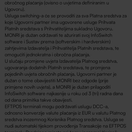
obročnog plaćanja (ovisno o uvjetima definiranim u
Ugovoru).
Usluga switching-a će se provoditi za sva Platna sredstva za
koje Ugovorni partner ima ugovorene usluge Prihvata
Platnih sredstava s Prihvatiteljima sukladno Ugovoru.
MONRI je dužan održavati te ažurirati svoj InfoSwitch
software i Sustav prema (softverskim i hardverskim)
zahtjevima Izdavatelja i Prihvatitelja Platnih sredstava, te
omogućiti jednokratna i obročna plaćanja.
U slučaju promjene uvjeta Izdavatelja Platnog sredstva,
ugovaranja dodatnih Platnih sredstava, te promjena
pojedinih uvjeta obročnih plaćanja, Ugovorni partner je
dužan o tome obavijestiti MONRI bez odgode (prije
primjene novih uvjeta), a MONRI je dužan prilagoditi
InfoSwitch software najkasnije u roku od 3 (tri) radna dana
od dana primitka takve obavijesti.
EFTPOS terminali mogu podržavati uslugu DCC-a,
odnosno konverzije valute plaćanja iz EUR u valutu Platnog
sredstva inozemnog Korisnika Platnog sredstva. Usluga se
nudi automatski tijekom provođenja Transakcije na EFTPOS