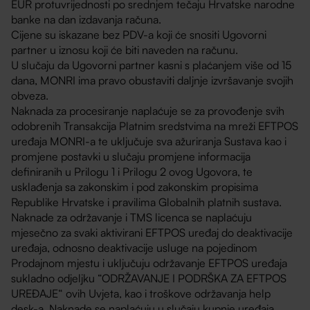
EUR protuvrijednosti po srednjem tečaju Hrvatske narodne
banke na dan izdavanja računa.
Cijene su iskazane bez PDV-a koji će snositi Ugovorni
partner u iznosu koji će biti naveden na računu.
U slučaju da Ugovorni partner kasni s plaćanjem više od 15
dana, MONRI ima pravo obustaviti daljnje izvršavanje svojih
obveza.
Naknada za procesiranje naplaćuje se za provođenje svih
odobrenih Transakcija Platnim sredstvima na mreži EFTPOS
uređaja MONRI-a te uključuje sva ažuriranja Sustava kao i
promjene postavki u slučaju promjene informacija
definiranih u Prilogu 1 i Prilogu 2 ovog Ugovora, te
usklađenja sa zakonskim i pod zakonskim propisima
Republike Hrvatske i pravilima Globalnih platnih sustava.
Naknade za održavanje i TMS licenca se naplaćuju
mjesečno za svaki aktivirani EFTPOS uređaj do deaktivacije
uređaja, odnosno deaktivacije usluge na pojedinom
Prodajnom mjestu i uključuju održavanje EFTPOS uređaja
sukladno odjeljku “ODRŽAVANJE I PODRŠKA ZA EFTPOS
UREĐAJE“ ovih Uvjeta, kao i troškove održavanja help
desk-a. Naknade se naplaćuju u slučaju kupnje uređaja.