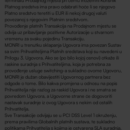
terminalu Prodajnog mjesta pri čemu inozemni Korisnik
Platnog sredstva ima pravo odabrati hoće li se njegovo
Platno sredstvo teretiti u EUR ili nekoj drugoj valuti
povezanoj s njegovim Platnim sredstvom.
Provođenje platnih Transakcija na Prodajnom mjestu se
odvija uz pribavljanje pozitivne Autorizacije u stvarnom
vremenu za svaku pojedinu Transakciju.
MONRI u trenutku sklapanja Ugovora ima povezan Sustav
sa svim Prihvatiteljima Platnih sredstava koji su navedeni u
Prilogu 3. Ugovora. Ako se (po bilo kojoj osnovi) otkaže ili
raskine suradnja s Prihvatiteljima, koja je potrebna za
provođenje usluge switching-a sukladno ovome Ugovoru,
MONRI je dužan obavijestiti Ugovornog partnera bez
odgode o tome. Bilo kakva promjena u odnosu na popis
Prihvatitelja nije razlog za raskid Ugovora i ne smatra se
povredom Ugovora, a Ugovorne strane će dogovoriti
nastavak suradnje iz ovog Ugovora s nekim od ostalih
Prihvatitelja.
Sve Transakcije odvijaju se u PCI DSS Level 1 okruženju,
prema pravilima Globalnih platnih sustava, te sukladno
politikama Prihvatitelja s kojima je ostvarena SLA suradnja.