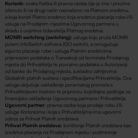
Korisnik:
svaka fizička ili pravna osoba čije je ime i prezime
otisnuto ili na drugi način naznačeno na Platnom sredstvu,
a koja koristi Platno sredstvo koja sredstvo plaćanja roba i/ili
usluga na Prodajnim mjestima Ugovornog partnera u
skladu s uvjetima Izdavatelja Platnog sredstva.
MONRI switching (switching):
usluga koju pruža MONRI
putem InfoSwitch softvera (ISO switch), a omogućuje
sigurno plaćanje robe i usluga Platnim sredstvima,
prijenosom podataka o Transakciji od terminala Prodajnog
mjesta do Prihvatitelja te povratno podataka o Autorizaciji
od banke do Prodajnog mjesta, sukladno zahtjevima
Globalnih platnih sustava i specifikacijama Prihvatitelja. Ova
usluga uključuje usklađenje poravnatog prometa s
Prihvatiteljevim hostom te pripremu izvještajne podloge za
financijsko usklađenje Ugovornog partnera i Prihvatitelja.
Ugovorni partner
: pravna osoba koja prodaje robu i/ili
usluge Korisnicima i koja s Prihvatiteljima ima ugovorni
odnos za Prihvat Platnih sredstava.
Prihvat Platnih sredstava:
korištenje Platnih sredstava kao
sredstva plaćanja na Prodajnom mjestu i podmirenje