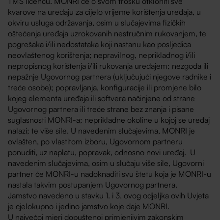
TMS licencu. MONRI će o svom trošku otkloniti sve
kvarove na uređaju za cijelo vrijeme korištenja uređaja, u
okviru usluga održavanja, osim u slučajevima fizičkih
oštećenja uređaja uzrokovanih nestručnim rukovanjem, te
pogrešaka i/ili nedostataka koji nastanu kao posljedica
neovlaštenog korištenja; nepravilnog, neprikladnog i/ili
nepropisnog korištenja i/ili rukovanja uređajem; nezgoda ili
nepažnje Ugovornog partnera (uključujući njegove radnike i
treće osobe); popravljanja, konfiguracije ili promjene bilo
kojeg elementa uređaja ili softvera načinjene od strane
Ugovornog partnera ili treće strane bez znanja i pisane
suglasnosti MONRI-a; neprikladne okoline u kojoj se uređaj
nalazi; te više sile. U navedenim slučajevima, MONRI je
ovlašten, po vlastitom izboru, Ugovornom partneru
ponuditi, uz naplatu, popravak, odnosno novi uređaj. U
navedenim slučajevima, osim u slučaju više sile, Ugovorni
partner će MONRI-u nadoknaditi svu štetu koja je MONRI-u
nastala takvim postupanjem Ugovornog partnera.
Jamstvo navedeno u stavku 1. i 3. ovog odjeljka ovih Uvjeta
je cjelokupno i jedino jamstvo koje daje MONRI.
U najvećoj mjeri dopuštenoj primjenjivim zakonskim