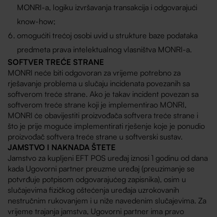
MONRI-a, logiku izvršavanja transakcija i odgovarajući
know-how;
omogućiti trećoj osobi uvid u strukture baze podataka
predmeta prava intelektualnog vlasništva MONRI-a.
SOFTVER TREĆE STRANE
MONRI neće biti odgovoran za vrijeme potrebno za
rješavanje problema u slučaju incidenata povezanih sa
softverom treće strane. Ako je takav incident povezan sa
softverom treće strane koji je implementirao MONRI,
MONRI će obavijestiti proizvođača softvera treće strane i
što je prije moguće implementirati rješenje koje je ponudio
proizvođač softvera treće strane u softverski sustav.
JAMSTVO I NAKNADA ŠTETE
Jamstvo za kupljeni EFT POS uređaj iznosi 1 godinu od dana
kada Ugovorni partner preuzme uređaj (preuzimanje se
potvrđuje potpisom odgovarajućeg zapisnika), osim u
slučajevima fizičkog oštećenja uređaja uzrokovanih
nestručnim rukovanjem i u niže navedenim slučajevima. Za
vrijeme trajanja jamstva, Ugovorni partner ima pravo