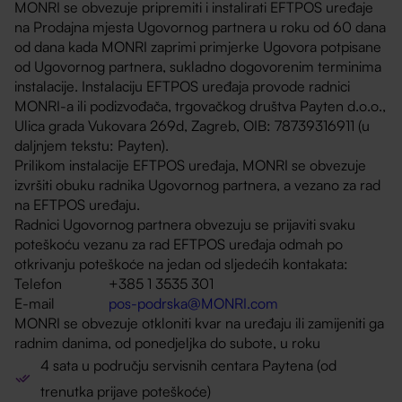
MONRI se obvezuje pripremiti i instalirati EFTPOS uređaje
na Prodajna mjesta Ugovornog partnera u roku od 60 dana
od dana kada MONRI zaprimi primjerke Ugovora potpisane
od Ugovornog partnera, sukladno dogovorenim terminima
instalacije. Instalaciju EFTPOS uređaja provode radnici
MONRI-a ili podizvođača, trgovačkog društva Payten d.o.o.,
Ulica grada Vukovara 269d, Zagreb, OIB: 78739316911 (u
daljnjem tekstu: Payten).
Prilikom instalacije EFTPOS uređaja, MONRI se obvezuje
izvršiti obuku radnika Ugovornog partnera, a vezano za rad
na EFTPOS uređaju.
Radnici Ugovornog partnera obvezuju se prijaviti svaku
poteškoću vezanu za rad EFTPOS uređaja odmah po
otkrivanju poteškoće na jedan od sljedećih kontakata:
Telefon +385 1 3535 301
E-mail
pos-podrska@MONRI.com
MONRI se obvezuje otkloniti kvar na uređaju ili zamijeniti ga
radnim danima, od ponedjeljka do subote, u roku
4 sata u području servisnih centara Paytena (od
trenutka prijave poteškoće)