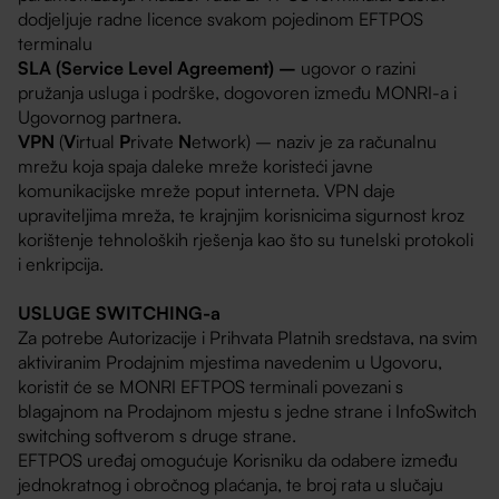
dodjeljuje radne licence svakom pojedinom EFTPOS
terminalu
SLA (Service Level Agreement) –
ugovor o razini
pružanja usluga i podrške, dogovoren između MONRI-a i
Ugovornog partnera.
VPN
(
V
irtual
P
rivate
N
etwork) – naziv je za računalnu
mrežu koja spaja daleke mreže koristeći javne
komunikacijske mreže poput interneta. VPN daje
upraviteljima mreža, te krajnjim korisnicima sigurnost kroz
korištenje tehnoloških rješenja kao što su tunelski protokoli
i enkripcija.
USLUGE SWITCHING-a
Za potrebe Autorizacije i Prihvata Platnih sredstava, na svim
aktiviranim Prodajnim mjestima navedenim u Ugovoru,
koristit će se MONRI EFTPOS terminali povezani s
blagajnom na Prodajnom mjestu s jedne strane i InfoSwitch
switching softverom s druge strane.
EFTPOS uređaj omogućuje Korisniku da odabere između
jednokratnog i obročnog plaćanja, te broj rata u slučaju