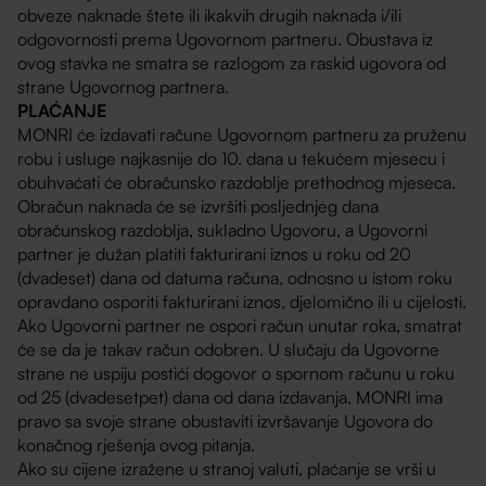
obveze naknade štete ili ikakvih drugih naknada i/ili
odgovornosti prema Ugovornom partneru. Obustava iz
ovog stavka ne smatra se razlogom za raskid ugovora od
strane Ugovornog partnera.
PLAĆANJE
MONRI će izdavati račune Ugovornom partneru za pruženu
robu i usluge najkasnije do 10. dana u tekućem mjesecu i
obuhvaćati će obračunsko razdoblje prethodnog mjeseca.
Obračun naknada će se izvršiti posljednjeg dana
obračunskog razdoblja, sukladno Ugovoru, a Ugovorni
partner je dužan platiti fakturirani iznos u roku od 20
(dvadeset) dana od datuma računa, odnosno u istom roku
opravdano osporiti fakturirani iznos, djelomično ili u cijelosti.
Ako Ugovorni partner ne ospori račun unutar roka, smatrat
će se da je takav račun odobren. U slučaju da Ugovorne
strane ne uspiju postići dogovor o spornom računu u roku
od 25 (dvadesetpet) dana od dana izdavanja, MONRI ima
pravo sa svoje strane obustaviti izvršavanje Ugovora do
konačnog rješenja ovog pitanja.
Ako su cijene izražene u stranoj valuti, plaćanje se vrši u