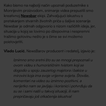
Kako bismo na najbolji način upoznali poduzetnike s
Monrijevim proizvodom, snimanje videa prepustili smo
kreativnoj
Newsbar
ekipi. Zahvaljujući iskustvu s
pretakanjem stvarnih životnih priča u šaljive scenarije
Newsbar je odmah odgovorio s nizom različitih ideja, jer,
situacija u kojoj se lovimo po džepovima i nespremni
tražimo gotovinu nešto je s čime se svi možemo
poistovjetiti.
Vlado Lucić
, NewsBarov producent i redatelj, izjavio je:
Iznimno smo sretni što su se mnogi prepoznali u
ovom videu s humorističnim tvistom koji se
dogodio u spoju zauzetog majstora i bakice u
mirovini koja ima svoje vrijeme svijeta. Štoviše,
komentari na video su iznimno pozitivni, a
nerijetko nam se javljaju i korisnici i potvrđuju da
su se i sami našli u takvoj situaciji, ili nam
prepričavaju još otkačenija iskustva!