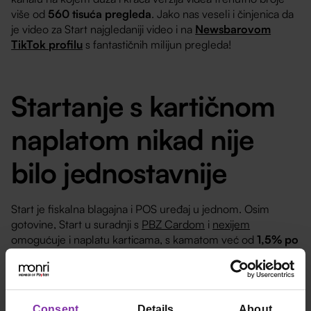
više od
560 tisuća pregleda
. Jako nas veseli i činjenica da
je video za Start najgledaniji video i na
Newsbarovom
TikTok profilu
s fantastičnih milijun pregleda!
Startanje s kartičnom
naplatom nikad nije
bilo jednostavnije
Start je fiskalna blagajna i POS uređaj u jednom. Osim
gotovine, Start u suradnji s
PBZ Cardom
i
nexijem
omogućuje i naplatu karticama, s kamatom već od
1,5% po
transakciji
. Kartična naplata uvodi se brzo i jednostavno,
bez otvaranja dodatnih bankovnih računa. Vaša se zarada
isplaćuje na postojeći račun u bilo kojoj banci u Hrvatskoj.
Start dobivate spremnog za primanje kartica, ali naknadnu
Consent
Details
About