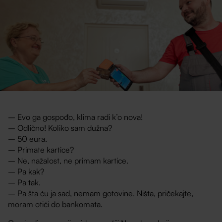
– Evo ga gospođo, klima radi k’o nova!
– Odlično! Koliko sam dužna?
– 50 eura.
– Primate kartice?
– Ne, nažalost, ne primam kartice.
– Pa kak?
– Pa tak.
– Pa šta ću ja sad, nemam gotovine. Ništa, pričekajte,
moram otići do bankomata.