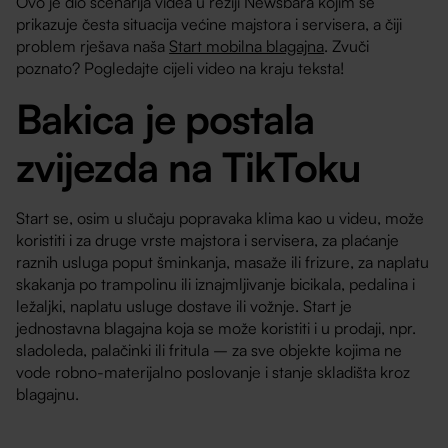
Ovo je dio scenarija videa u režiji Newsbara kojim se
prikazuje česta situacija većine majstora i servisera, a čiji
problem rješava naša
Start mobilna blagajna
. Zvuči
poznato? Pogledajte cijeli video na kraju teksta!
Bakica je postala
zvijezda na TikToku
Start se, osim u slučaju popravaka klima kao u videu, može
koristiti i za druge vrste majstora i servisera, za plaćanje
raznih usluga poput šminkanja, masaže ili frizure, za naplatu
skakanja po trampolinu ili iznajmljivanje bicikala, pedalina i
ležaljki, naplatu usluge dostave ili vožnje. Start je
jednostavna blagajna koja se može koristiti i u prodaji, npr.
sladoleda, palačinki ili fritula – za sve objekte kojima ne
vode robno-materijalno poslovanje i stanje skladišta kroz
blagajnu.