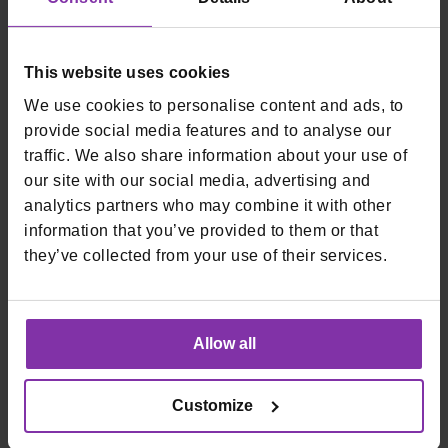
plaćate samo kad naplaćujete karticama.
Monri nudi fleksibilnost i u vremenu korištenja blagajne, to
jest, blagajna se može kupiti ili iznajmiti, s tim da najam
This website uses cookies
može biti dugoročan ili kratkoročan.
We use cookies to personalise content and ads, to
Start mobilna blagajna može izdavati i R1 račun, a imate li
provide social media features and to analyse our
klijente koji ne žele papirnati račun, uz Start možete poslati
traffic. We also share information about your use of
račun e-mailom.
our site with our social media, advertising and
analytics partners who may combine it with other
U slučaju da su usluge ili proizvod koji prodajete višeg
cjenovnog ranga moguće je i dodavanje plaćanja na rate
information that you’ve provided to them or that
kao dodatne opcije na blagajni.
they’ve collected from your use of their services.
Start možete koristiti na bilo kojoj lokaciji gdje postoji
pouzdana Wi-Fi mreža, a nalazite li se negdje gdje se ne
možete osloniti na Wi-Fi možete koristiti SIM karticu bilo
Allow all
kojeg operatera.
Više o Startu pročitajte
OVDJE
ili se javite na
Customize
start@monri.com
!