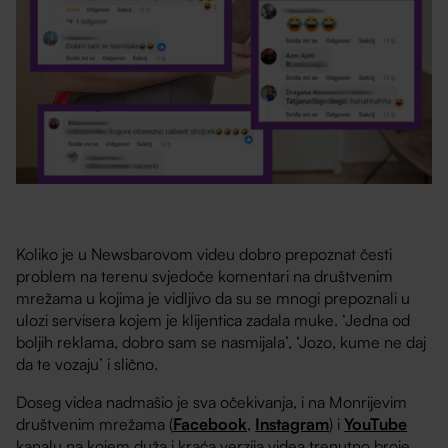
Koliko je u Newsbarovom videu dobro prepoznat česti
problem na terenu svjedoče komentari na društvenim
mrežama u kojima je vidljivo da su se mnogi prepoznali u
ulozi servisera kojem je klijentica zadala muke. ‘Jedna od
boljih reklama, dobro sam se nasmijala’, ‘Jozo, kume ne daj
da te vozaju’ i slično.
Doseg videa nadmašio je sva očekivanja, i na Monrijevim
društvenim mrežama (
Facebook
,
Instagram
) i
YouTube
kanalu na kojem duža i kraća verzija videa trenutno broje