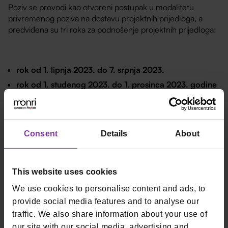
Poziv se provodi kao otvoreni postupak u modalitetu
privremenog poziva na dostavu projektnih prijedloga, a
predviđena su tri roka za podnošenje projektnih prijedloga:
rok od 1. lipnja 2023. do 7. srpnja 2023.
rok od 1. studenog 2023. do 1. prosinca 2023. godine
rok od 1. ožujka 2024. do 1. travnja 2024. godine
Consent
Details
About
This website uses cookies
We use cookies to personalise content and ads, to
provide social media features and to analyse our
traffic. We also share information about your use of
our site with our social media, advertising and