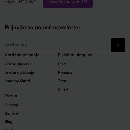
ured@monri.com
+385 1 4440 064
Prijavite se na naš newsletter
Email
*
Kartična plaćanja
Fiskalne blagajne
Online plaćanja
Start
In-store plaćanja
Remaris
Loop by Monri
Thor
Smart
Tvrtka
O nama
Karijere
Blog