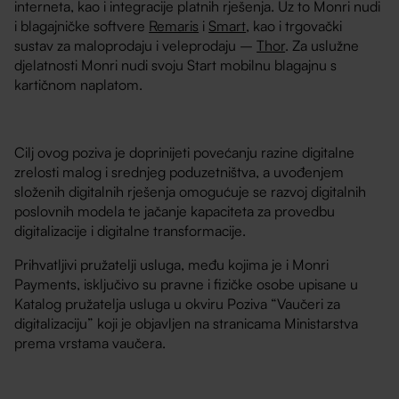
interneta, kao i integracije platnih rješenja. Uz to Monri nudi
i blagajničke softvere
Remaris
i
Smart
, kao i trgovački
sustav za maloprodaju i veleprodaju –
Thor
. Za uslužne
djelatnosti Monri nudi svoju Start mobilnu blagajnu s
kartičnom naplatom.
Cilj ovog poziva je doprinijeti povećanju razine digitalne
zrelosti malog i srednjeg poduzetništva, a uvođenjem
složenih digitalnih rješenja omogućuje se razvoj digitalnih
poslovnih modela te jačanje kapaciteta za provedbu
digitalizacije i digitalne transformacije.
Prihvatljivi pružatelji usluga, među kojima je i Monri
Payments, isključivo su pravne i fizičke osobe upisane u
Katalog pružatelja usluga u okviru Poziva “Vaučeri za
digitalizaciju” koji je objavljen na stranicama Ministarstva
prema vrstama vaučera.