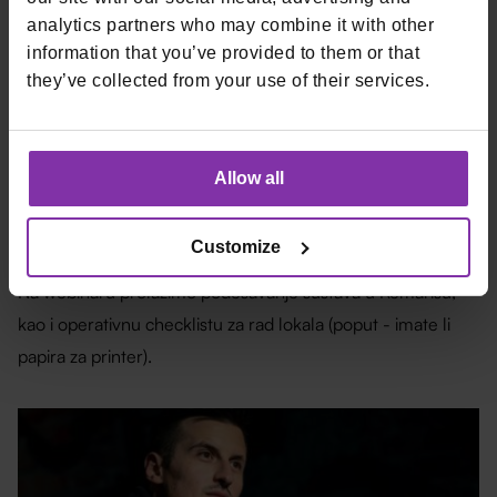
analytics partners who may combine it with other
information that you’ve provided to them or that
they’ve collected from your use of their services.
30.04.2026
Allow all
[WEBINAR] Checklista za sezonu bez grešaka
- od Remarisa do papira u printeru
Customize
Na webinaru prolazimo podešavanje sustava u Remarisu,
kao i operativnu checklistu za rad lokala (poput - imate li
papira za printer).