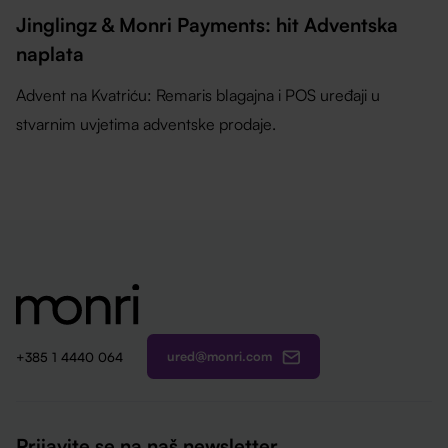
Jinglingz & Monri Payments: hit Adventska
naplata
Advent na Kvatriću: Remaris blagajna i POS uređaji u
stvarnim uvjetima adventske prodaje.
ured@monri.com
+385 1 4440 064
Prijavite se na naš newsletter