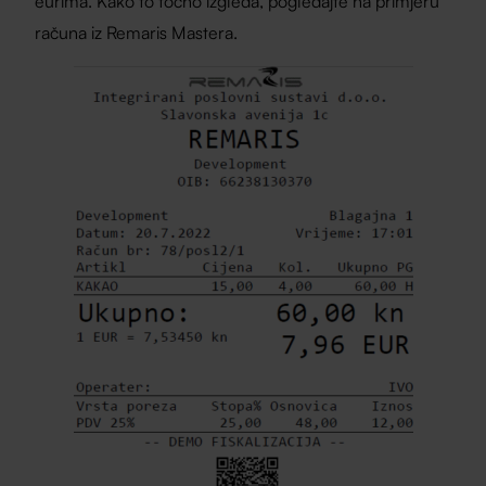
eurima. Kako to točno izgleda, pogledajte na primjeru
računa iz Remaris Mastera.