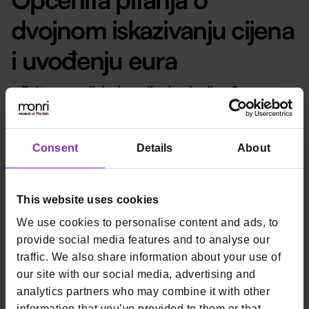
dvojnom iskazivanju cijena
i uvođenju eura
Zašto se uvodi dvojno prikazivanje cijena?
Dvojno prikazivanje cijena uvodi se kako bi se građani
naviknuli na iznose u eurima te lakše razumjeli cijene
Consent
Details
About
usluga i robe koje plaćaju.
Kad smijem početi primati plaćanje u eurima?
Plaćanje u eurima počet će 1. siječnja 2023. godine.
This website uses cookies
Do kad smijem primati kune kao sredstvo plaćanja?
We use cookies to personalise content and ads, to
Prva dva tjedna u 2023. mjesecu ugostitelji će primati i
provide social media features and to analyse our
kune kao sredstvo plaćanja (uz euro), ali uz obavezno
traffic. We also share information about your use of
vraćanje ostatka gostu u eurima.
our site with our social media, advertising and
Koliko ću dugo imati dvojno prikazivanje cijena na
analytics partners who may combine it with other
information that you’ve provided to them or that