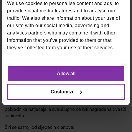
We use cookies to personalise content and ads, to
potrebe za navođenjem imena autora i to vremenski,
prostorno, medijski i sadržajno neograničeno te bez
provide social media features and to analyse our
posebne naknade autoru osim nagrade na koju ima pravo
traffic. We also share information about your use of
ukoliko je pobjednik Natječaja. Sudionik daje suglasnost
our site with our social media, advertising and
Organizatoru da na temelju svojeg prava iskorištavanja iz
analytics partners who may combine it with other
ovog članka to pravo prenese na treće osobe u istom
information that you’ve provided to them or that
opsegu.
they’ve collected from your use of their services.
Članak 6.
Allow all
Cilj Natječaja je odabir dva najkreativnija odgovora
Sudionika na postavljeno nagradno pitanje te njihovo
nagrađivanje. Natječaj se sastoji od jednog kruga koji traje 3
Customize
(tri) dana u vremenskom razdoblju sukladno članku 2. ovih
Pravila. Tročlani žiri nakon završetka natječaja bira
pobjednika natječaja, a sveukupno će biti nagrađena dva (2)
sudionika.
Žiri se sastoji od sljedećih članova: