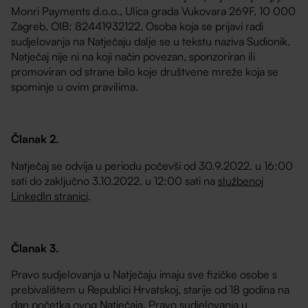
Monri Payments d.o.o., Ulica grada Vukovara 269F, 10 000
Zagreb, OIB: 82441932122. Osoba koja se prijavi radi
sudjelovanja na Natječaju dalje se u tekstu naziva Sudionik.
Natječaj nije ni na koji način povezan, sponzoriran ili
promoviran od strane bilo koje društvene mreže koja se
spominje u ovim pravilima.
Članak 2.
Natječaj se odvija u periodu počevši od 30.9.2022. u 16:00
sati do zaključno 3.10.2022. u 12:00 sati na
službenoj
LinkedIn stranici
.
Članak 3.
Pravo sudjelovanja u Natječaju imaju sve fizičke osobe s
prebivalištem u Republici Hrvatskoj, starije od 18 godina na
dan početka ovog Natječaja. Pravo sudjelovanja u