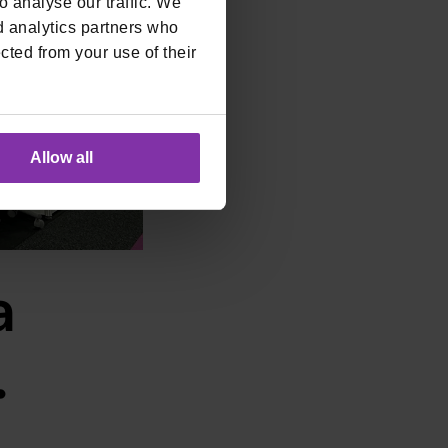
 analyse our traffic. We
d analytics partners who
cted from your use of their
Allow all
a
.