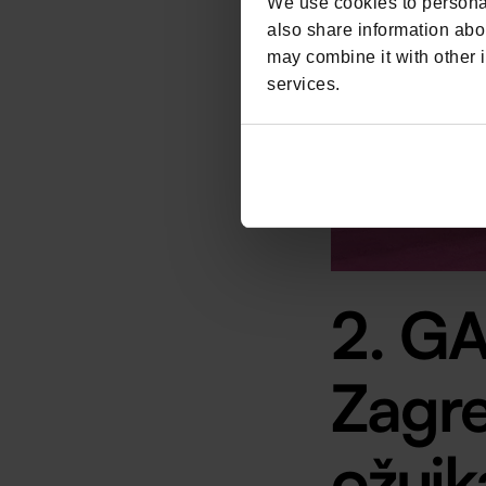
We use cookies to personal
also share information abou
may combine it with other i
services.
2. GA
Zagre
ožujk