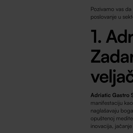
Pozivamo vas da p
poslovanje u sekto
1. Ad
Zada
velja
Adriatic Gastro
manifestaciju kao
naglašavaju bogat
opuštenoj mediter
inovacija, jačanj