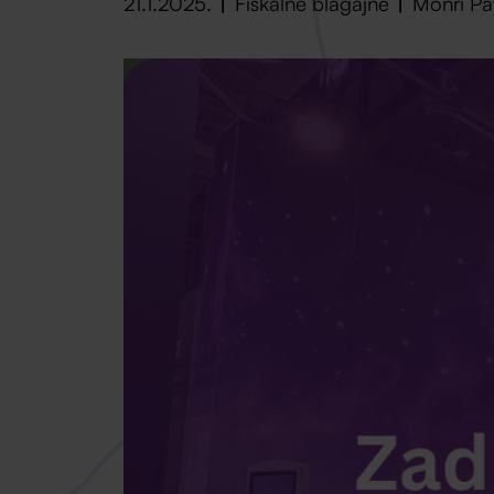
21.1.2025.
Fiskalne blagajne
Monri P