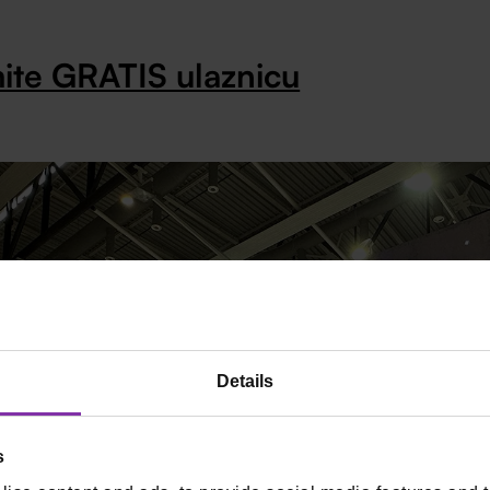
ite GRATIS ulaznicu
Details
s