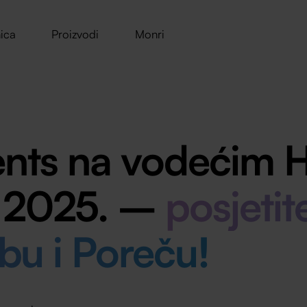
ica
Proizvodi
Monri
nts na vodećim
 2025. –
posjetit
bu i Poreču!