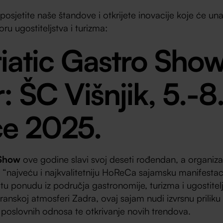
osjetite naše štandove i otkrijete inovacije koje će unap
ru ugostiteljstva i turizma:
riatic Gastro Show
r:
ŠC Višnjik, 5.-8
če 2025.
 Show
ove godine slavi svoj deseti rođendan, a organizat
 “najveću i najkvalitetniju HoReCa sajamsku manifestacij
u ponudu iz područja gastronomije, turizma i ugostitel
anskoj atmosferi Zadra, ovaj sajam nudi izvrsnu prilik
e poslovnih odnosa te otkrivanje novih trendova.