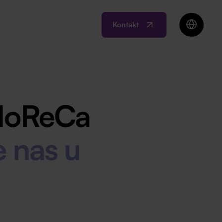
Kontakt
EN
BIH
MK
RO
 HoReCa
SI
RS
e nas u