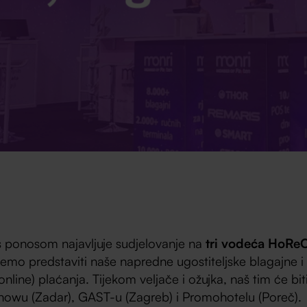
 ponosom najavljuje sudjelovanje na
tri vodeća HoRe
ćemo predstaviti naše napredne ugostiteljske blagajne i 
i online) plaćanja. Tijekom veljače i ožujka, naš tim će bit
Showu (Zadar), GAST-u (Zagreb) i Promohotelu (Poreč).