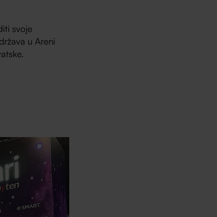
iti svoje
država u Areni
vatske.