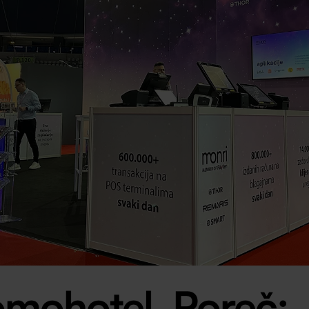
omohotel, Poreč: