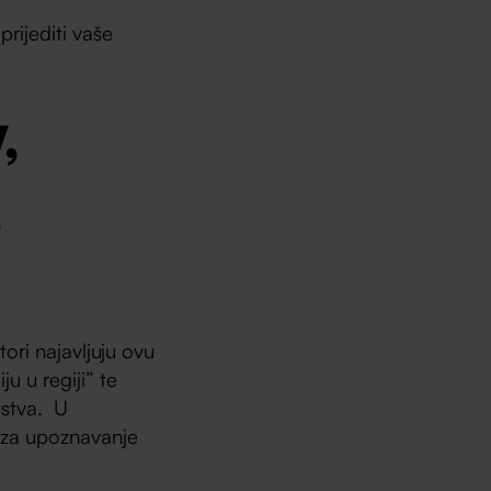
rijediti vaše
,
.
ori najavljuju ovu
u u regiji” te
jstva. U
u za upoznavanje