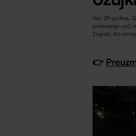
Već 29 godina, GA
poslovanje uoči n
Zagreb, što omogu
👉
Preuzm