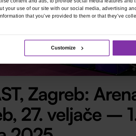
ise content and ads, to provide social media features and to
t your use of our site with our social media, advertising an
nformation that you’ve provided to them or that they’ve colle
Customize
ST, Zagreb: Aren
b, 27. veljače – 1
a 2025.