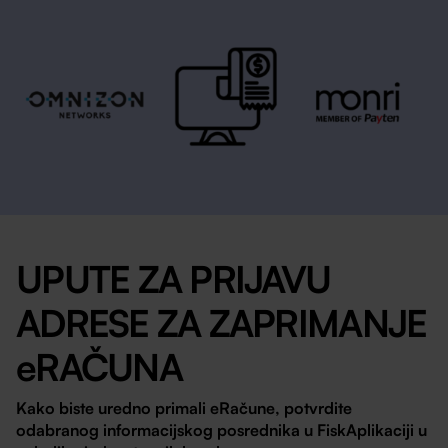
UPUTE ZA PRIJAVU
ADRESE ZA ZAPRIMANJE
eRAČUNA
Kako biste uredno primali eRačune, potvrdite
odabranog informacijskog posrednika u FiskAplikaciji u