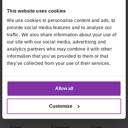
Prijavite se u sustav ePorezna klikom na gumb
„Ulaz/Odregistracija”
:
This website uses cookies
We use cookies to personalise content and ads, to
provide social media features and to analyse our
traffic. We also share information about your use of
our site with our social media, advertising and
analytics partners who may combine it with other
information that you’ve provided to them or that
they’ve collected from your use of their services.
Allow all
KORAK 2:
Customize
Na početnoj stranici, u dijelu Usluge, odaberite opciju
„FiskAplikacija”
: