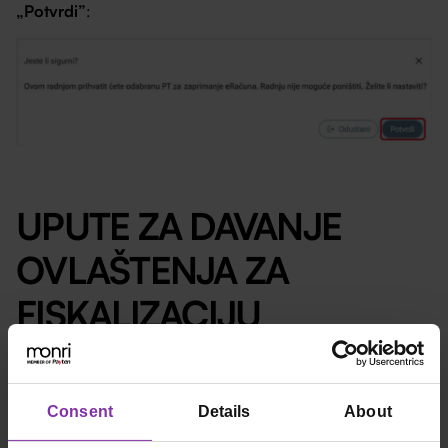
„Potvrdi”
:
UPUTE ZA DAVANJE
OVLAŠTENJA ZA
FISKALIZACIJU
Kako biste odabranom informacijskom posredniku dali
ovlaštenje za fiskalizaciju, slijedite ove korake:
Consent
Details
About
KORAK 1: