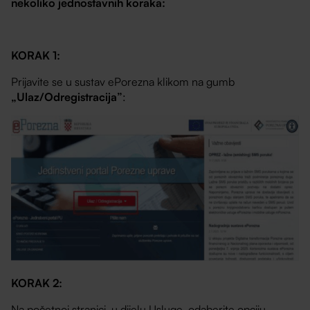
nekoliko jednostavnih koraka:
KORAK 1:
Prijavite se u sustav ePorezna klikom na gumb
„Ulaz/Odregistracija”
:
KORAK 2:
Na početnoj stranici, u dijelu Usluge, odaberite opciju