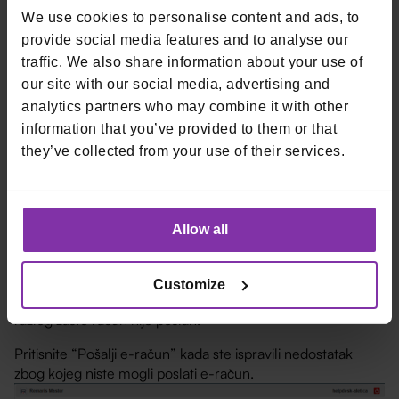
modul “DOGAĐAJI” – ovdje možemo vidjeti razlog zašto
We use cookies to personalise content and ads, to
račun nije poslan.
provide social media features and to analyse our
traffic. We also share information about your use of
our site with our social media, advertising and
analytics partners who may combine it with other
information that you’ve provided to them or that
they’ve collected from your use of their services.
Allow all
Naknadno slanje e-računa možete odraditi putem
managera. U modulu “e-računi F2.0” pritisnete na “Slanje
e-računa”. Zatim pritisnete “Traži” (može se filtirati po
Customize
Datumu, Kupcu i Provideru). U donjem dijelu ekrana piše
razlog zašto račun nije poslan.
Pritisnite “Pošalji e-račun” kada ste ispravili nedostatak
zbog kojeg niste mogli poslati e-račun.