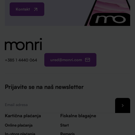
Kontakt
ured@monri.com
+385 1 4440 064
Prijavite se na naš newsletter
Email
*
Kartična plaćanja
Fiskalne blagajne
Online plaćanja
Start
In-store plaćanja
Remaris