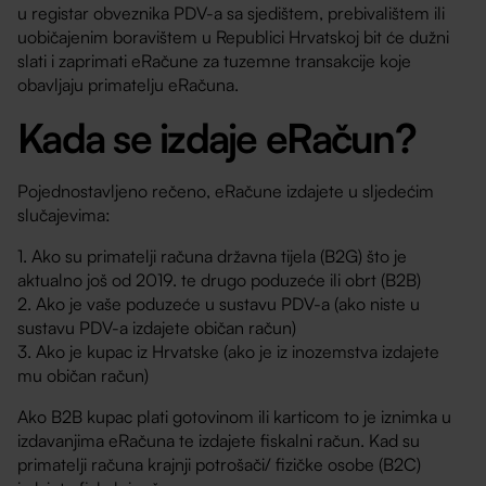
u registar obveznika PDV-a sa sjedištem, prebivalištem ili
uobičajenim boravištem u Republici Hrvatskoj bit će dužni
slati i zaprimati eRačune za tuzemne transakcije koje
obavljaju primatelju eRačuna.
Kada se izdaje eRačun?
Pojednostavljeno rečeno, eRačune izdajete u sljedećim
slučajevima:
1. Ako su primatelji računa državna tijela (B2G) što je
aktualno još od 2019. te drugo poduzeće ili obrt (B2B)
2. Ako je vaše poduzeće u sustavu PDV-a (ako niste u
sustavu PDV-a izdajete običan račun)
3. Ako je kupac iz Hrvatske (ako je iz inozemstva izdajete
mu običan račun)
Ako B2B kupac plati gotovinom ili karticom to je iznimka u
izdavanjima eRačuna te izdajete fiskalni račun. Kad su
primatelji računa krajnji potrošači/ fizičke osobe (B2C)