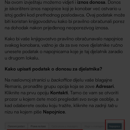
Na ovom izvještaju možemo vidjeti i
iznos donosa
. Donos
je iskorišteni iznos napojnice koji je konobar već ostvario u
istoj godini kod prethodnog poslodavca. Ovaj podatak može
biti koristan knjigovodstvu kako bi pravilno obračunali porez
na dohodak nakon prijeđenog neoporezivog iznosa.
Kako bi vaše knjigovostvo pravilno obračunavalo napojnice
svakog konobara, važno je da za sve nove djelatnike ručno
unesete podatak o napojnicama koje je taj djelatnik zaradio
u drugom lokalu.
Kako upisati podatak o donosu za djelatnika?
Na naslovnoj stranici u
backoffice
dijelu vaše blagajne
Remaris, pronađite grupu opcija koja se zove
Adresari
.
Kliknite na prvu opciju
Kontakti
. Tamo će vam se otvoriti
prozor u kojem ćete moći pregledati svo svoje osoblje, a
kad odaberete osobu koju tražite, kliknite na zadnji
tab
u
nizu na kojem piše
Napojnice
.