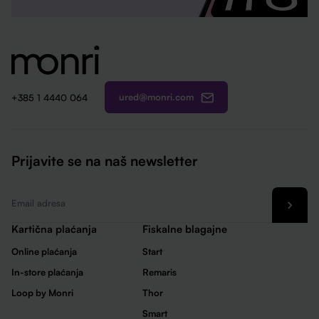
ured@monri.com
+385 1 4440 064
Prijavite se na naš newsletter
Email
*
Kartična plaćanja
Fiskalne blagajne
Online plaćanja
Start
In-store plaćanja
Remaris
Loop by Monri
Thor
Smart