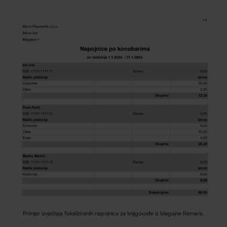
Primjer izvještaja fiskaliziranih napojnica za knjigovođe iz blagajne Remaris.