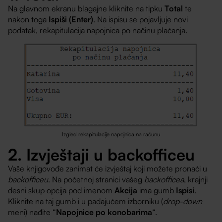
Na glavnom ekranu blagajne kliknite na tipku
Total
te
nakon toga
Ispiši (Enter)
. Na ispisu se pojavljuje novi
podatak, rekapitulacija napojnica po načinu plaćanja.
Izgled rekapitulacije napojnica na računu
2. Izvještaji u backofficeu
Vaše knjigovođe zanimat će izvještaj koji možete pronaći u
backofficeu
. Na početnoj stranici vašeg
backofficea
, krajnji
desni skup opcija pod imenom
Akcija
ima gumb
Ispisi
.
Kliknite na taj gumb i u padajućem izborniku (
drop-down
meni) nađite “
Napojnice po konobarima
“.