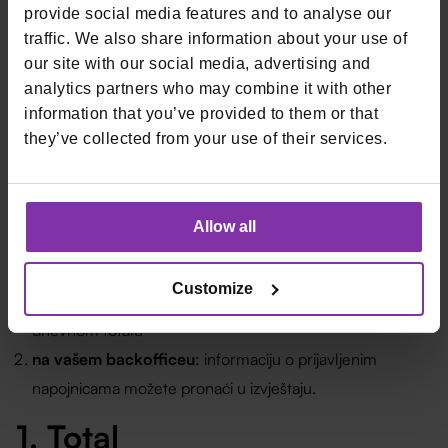
Napomena
: Osim ako napojnica nije bila plaćena na POS
provide social media features and to analyse our
terminal koji je integriran s blagajnom (mogućnost koju će
traffic. We also share information about your use of
naše blagajne i
POS terminali
imati vrlo brzo), bit će
our site with our social media, advertising and
potrebno ručno unijeti iznos svake napojnice i način
analytics partners who may combine it with other
plaćanja napojnice za pravilnu fiskalizaciju iznosa napojnice.
information that you’ve provided to them or that
Kako prekontrolirati
they’ve collected from your use of their services.
primljene napojnice?
Allow all
Postoje dva načina na koje možete kontrolirati svoje
fiskalizirane napojnice:
Customize
na blagajni
: ukupan je zbroj napojnica vidljiv na
dnevnom totalu
na vašem backofficeu
: informaciju o prijavljenim
napojnicama možete pronaći u izvještaju.
1. Total