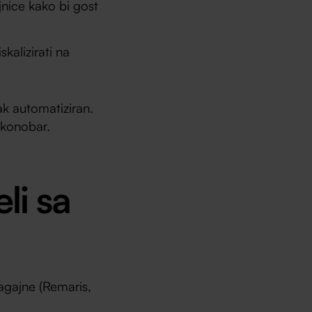
nice kako bi gost
kalizirati na
ak automatiziran.
 konobar.
li sa
agajne (Remaris,