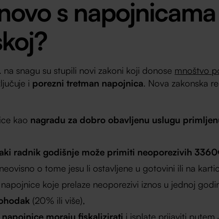
 novo s napojnicama
skoj?
4. na snagu su stupili novi zakoni koji donose
mnoštvo p
ključuje i
porezni tretman napojnica
. Nova zakonska re
nice kao
nagradu za dobro obavljenu uslugu primljen
aki radnik godišnje može primiti neoporezivih 3360
 neovisno o tome jesu li ostavljene u gotovini ili na kartic
napojnice koje prelaze neoporezivi iznos u jednoj godi
ohodak
(20% ili više),
e
napojnice moraju fiskalizirati
i isplate prijaviti putem