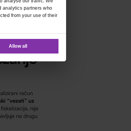
 analyse our traffic. We
ice, već još
d analytics partners who
ijente žele li
cted from your use of their
ojednostavljuje
Allow all
ezanje
alizirani račun
ki “vezati” uz
iskalizacije, nije
avljuje na drugu