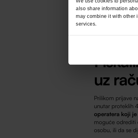
We use cookies to personal
da prilikom karti
also share information abou
uvijek može odluči
may combine it with other i
ostaviti napojnic
services.
za svakog klijenta
Fiskal
uz ra
Prilikom prijave n
unutar proteklih 
operatera koji j
moguće odrediti d
osobu, ili da se d