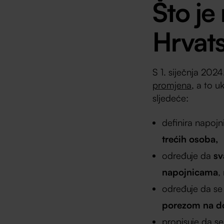
Što je
Hrvat
S 1. siječnja 202
promjena
, a to u
sljedeće:
definira napoj
trećih osoba,
određuje da
sv
napojnicama
,
određuje da se 
porezom na d
propisuje da s