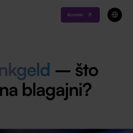
Kontakt
EN
BIH
MK
RO
inkgeld
– što
SI
RS
 na blagajni?