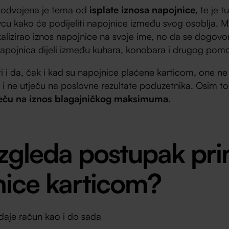
e odvojena je tema od
isplate iznosa napojnice
, te je 
cu kako će podijeliti napojnice između svog osoblja. M
kalizirao iznos napojnice na svoje ime, no da se dogov
napojnica dijeli između kuhara, konobara i drugog pom
i da, čak i kad su napojnice plaćene karticom, one ne
i ne utječu na poslovne rezultate poduzetnika. Osim t
ječu na iznos blagajničkog maksimuma
.
zgleda postupak pr
nice karticom?
daje račun kao i do sada