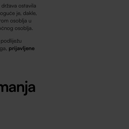
tu država ostavila
oguće je, dakle,
orom osoblja u
oćnog osoblja.
 podliježu
oga,
prijavljene
imanja