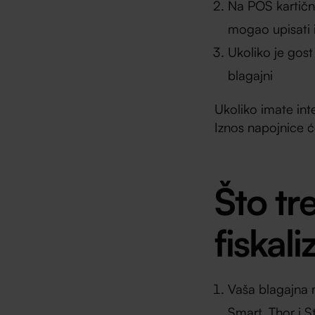
Na POS kartičn
mogao upisati 
Ukoliko je gost
blagajni
Ukoliko imate int
Iznos napojnice ć
Što tr
fiskal
Vaša blagajna m
Smart, Thor i S