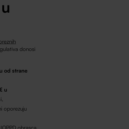
 u
oreznih
gulativa donosi
u od strane
€ u
i,
ni oporezuju
JOPPD obrasca
.