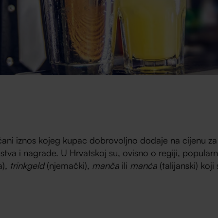
čani iznos kojeg kupac dobrovoljno dodaje na cijenu z
stva i nagrade. U Hrvatskoj su, ovisno o regiji, popularni
a),
trinkgeld
(njemački),
manča
ili
manća
(talijanski) koji