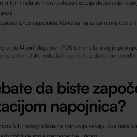
om terminalu se mora pokazati opcija dodavanja napoj
iznos
 upisao iznos napojnice, konobar taj iznos mora ručno fis
egraciju Monri blagajne i POS terminala, ovaj je postup
e se automatski pridodati računu bez da to mora raditi
ebate da biste započe
izacijom napojnica?
ora biti nadograđena na najnoviju verziju. Sve naše bl
tart) dobit će svoje nadogradnje uskoro.