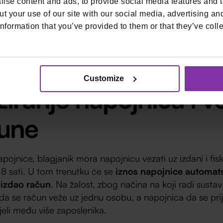
ise content and ads, to provide social media features and to
čnog plaćanja gost ne mora ostaviti napojnicu preko kart
t your use of our site with our social media, advertising an
ti dati gotovinu. No, sad će i POS aparati početi pitati kl
nformation that you’ve provided to them or that they’ve colle
u, čime se samo nagrađivanje dobro obavljenog posla p
.
Customize
iziranje napojnica i v
čune
apojnice, blagjanik mora napojnicu vezati uz izdani i fisk
48 sati. U tom trenutku će se
iznos napojnice automats
e izdao račun
. Na žalost, zbog načina na koji radi sustav f
a se račun veže uz jednu osobu, a napojnica da se prij
ijeli među više zaposlenika.