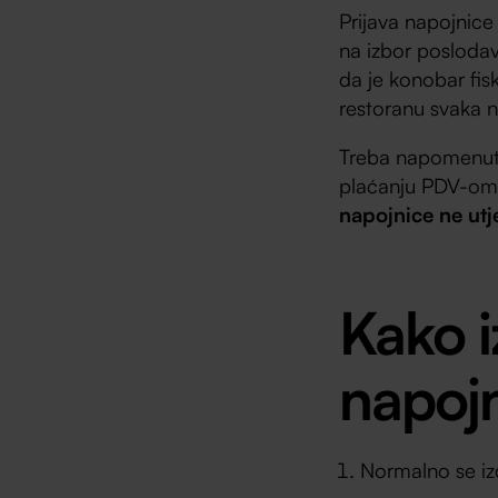
Prijava napojnic
na izbor poslodav
da je konobar fis
restoranu svaka 
Treba napomenuti 
plaćanju PDV-om 
napojnice ne ut
Kako i
napoj
Normalno se iz