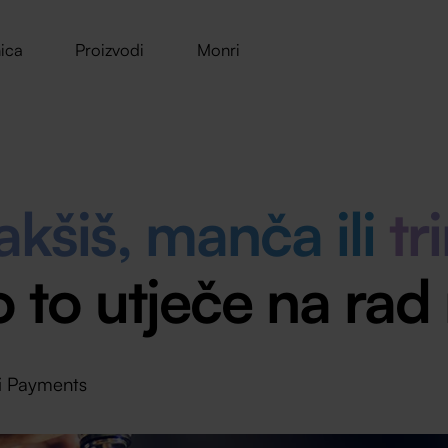
ica
Proizvodi
Monri
kšiš, manča ili
tr
o to utječe na rad
i Payments