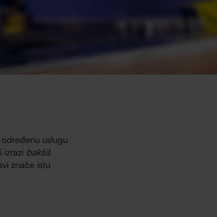
a određenu uslugu
 izrazi
bakšiš
 svi znače istu