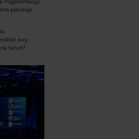
la fragmentacija
ntna plaćanja
le
lirati svoj
 na račun?