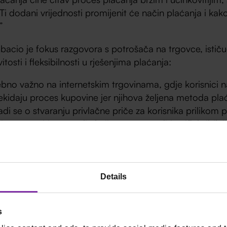
 Ti dodani vrijednosti promijenit će način plaćanja i ka
”
bacio je fokus razgovora s potrošača na trgovce, ističu
tosti i fleksibilnosti u rješenjima plaćanja:
bno važno na internetskim trgovinama, gdje korisnici 
rekidaju proces kupovine jer njihova željena metoda plać
di se o stvaranju privlačne priče za korisnika prilikom p
ju razmotriti pružatelje koji mogu ponuditi najfleksibilnij
ivanje različitih potr
Details
ca: od kafića do
s