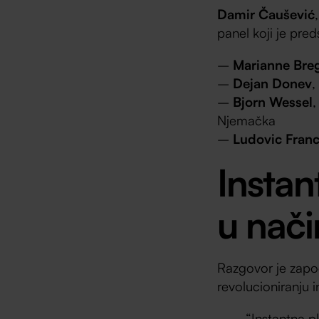
Damir Čaušević
panel koji je pred
–
Marianne Bre
–
Dejan Donev
,
–
Bjorn Wessel
,
Njemačka
–
Ludovic Franc
Instan
u nači
Razgovor je zap
revolucioniranju i
“Instantna pl