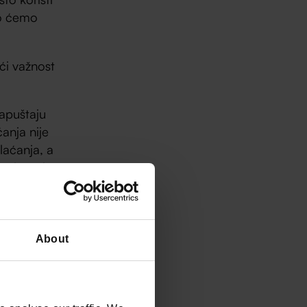
ko ćemo
ći važnost
napuštaju
anja nije
laćanja, a
a rješenja
eba
About