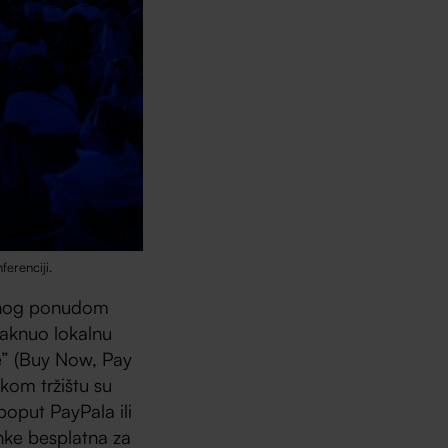
erenciji.
đenog ponudom
taknuo lokalnu
je” (Buy Now, Pay
skom tržištu su
poput PayPala ili
nke besplatna za