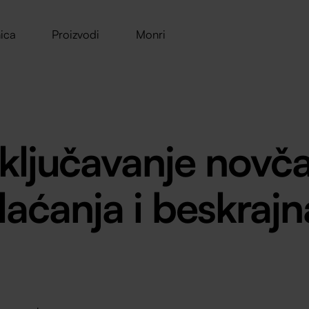
ica
Proizvodi
Monri
tključavanje novča
laćanja i beskraj