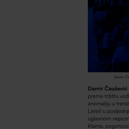
Damir Ča
Damir Čaušević
prema tržištu vođ
anomaliju u trend
Later) u posljednj
uglavnom nepoz
Klarne, pogotovo 