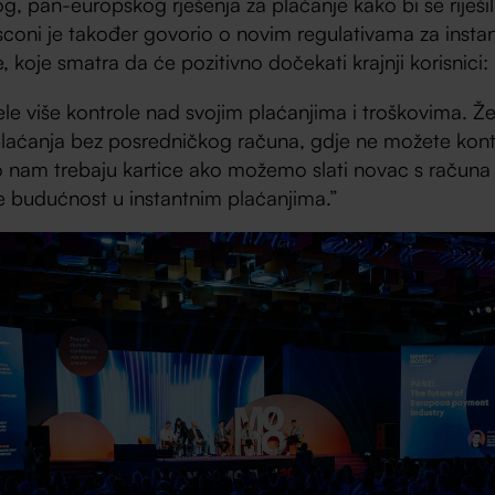
tog, pan-europskog rješenja za plaćanje kako bi se riješi
esconi je također govorio o novim regulativama za insta
 koje smatra da će pozitivno dočekati krajnji korisnici:
ele više kontrole nad svojim plaćanjima i troškovima. Že
laćanja bez posredničkog računa, gdje ne možete kontro
 nam trebaju kartice ako možemo slati novac s računa
e budućnost u instantnim plaćanjima.”