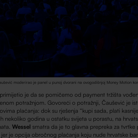
ušević moderirao je panel u punoj dvorani na ovogodišnjoj Money Motion konf
primijetio je da se pomičemo od payment tržišta vo
enom potražnjom. Govoreći o potražnji, Čaušević je is
ovima plaćanja: dok su rješenja “kupi sada, plati kasni
ih nekoliko godina u ostatku svijeta u porastu, na hrvat
nata.
Wessel
smatra da je to glavna prepreka za tvrtke 
jer je opcija obročnog plaćanja koju nude hrvatske ba