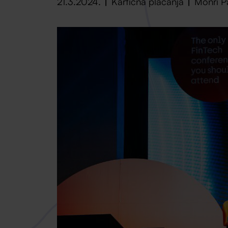
21.3.2024.
Kartična plaćanja
Monri P