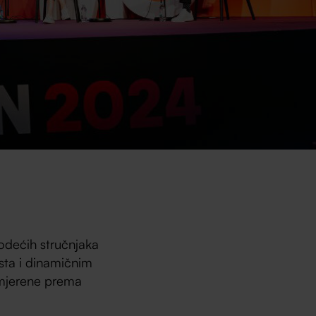
vodećih stručnjaka
ista i dinamičnim
smjerene prema