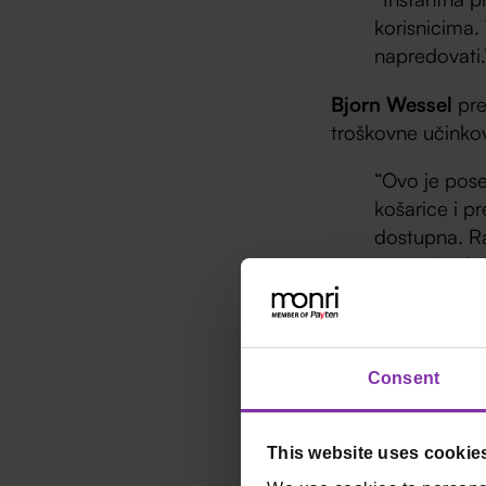
korisnicima.
napredovati.
Bjorn Wessel
pre
troškovne učinkovi
“Ovo je pose
košarice i p
dostupna. Ra
trgovci treba
plaćanja.”
Istraž
Consent
trgova
This website uses cookie