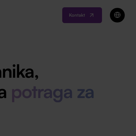
Kontakt
EN
BIH
MK
RO
nika,
SI
RS
na
potraga za