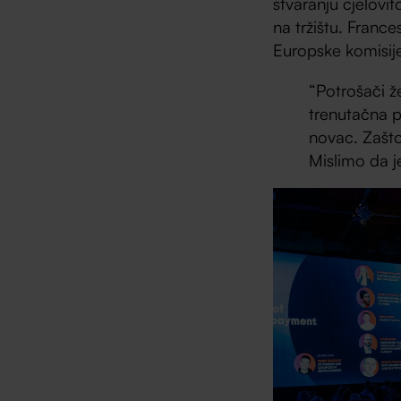
stvaranju cjelovi
na tržištu. Franc
Europske komisije,
“Potrošači ž
trenutačna p
novac. Zašto
Mislimo da j