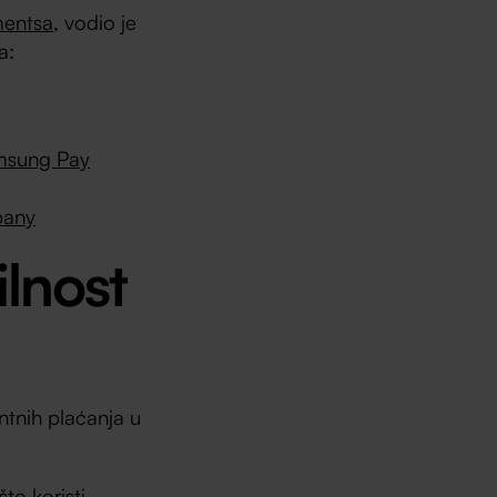
mentsa
, vodio je
a:
msung Pay
pany
ilnost
antnih plaćanja u
to koristi