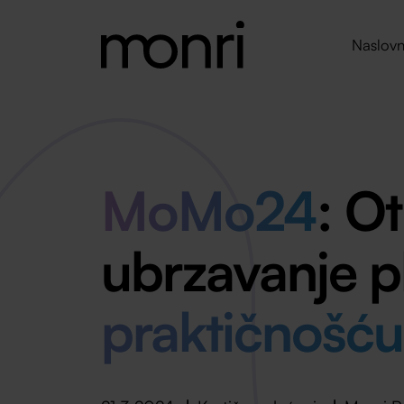
Naslovn
MoMo24
: O
ubrzavanje p
praktičnošću