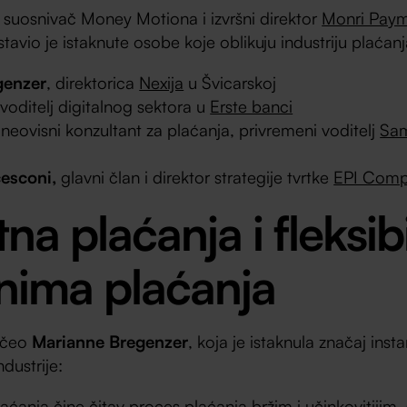
, suosnivač Money Motiona i izvršni direktor
Monri Pay
stavio je istaknute osobe koje oblikuju industriju plaćanj
genzer
, direktorica
Nexija
u Švicarskoj
 voditelj digitalnog sektora u
Erste banci
 neovisni konzultant za plaćanja, privremeni voditelj
Sa
esconi,
glavni član i direktor strategije tvrtke
EPI Com
tna plaćanja i fleksib
nima plaćanja
očeo
Marianne Bregenzer
, koja je istaknula značaj inst
ndustrije:
aćanja čine čitav proces plaćanja bržim i učinkovitijim, š