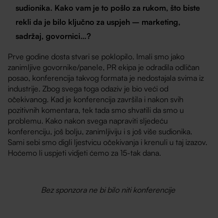
sudionika. Kako vam je to pošlo za rukom, što biste
rekli da je bilo ključno za uspjeh – marketing,
sadržaj, govornici…?
Prve godine dosta stvari se poklopilo. Imali smo jako
zanimljive govornike/panele, PR ekipa je odradila odličan
posao, konferencija takvog formata je nedostajala svima iz
industrije. Zbog svega toga odaziv je bio veći od
očekivanog. Kad je konferencija završila i nakon svih
pozitivnih komentara, tek tada smo shvatili da smo u
problemu. Kako nakon svega napraviti sljedeću
konferenciju, još bolju, zanimljiviju i s još više sudionika.
Sami sebi smo digli ljestvicu očekivanja i krenuli u taj izazov.
Hoćemo li uspjeti vidjeti ćemo za 15-tak dana.
Bez sponzora ne bi bilo niti konferencije