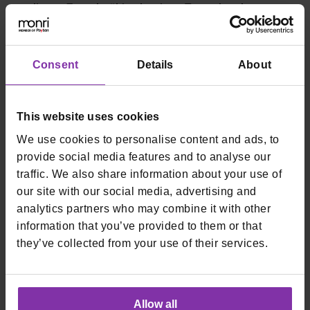
selite na Zagrebački velesajam. To su dva dosta
različita prostora, Lauba kao urbani umjetnički
prostor i ZV kao sajamska hala. Je li razlog samo
Consent
Details
About
brojnost sudionika, odnosno kapaciteti prostora ili
ima i drugih kriterija koji su utjecali na taj odabir – što
vam je najvažnije prilikom odabira lokacije?
This website uses cookies
U Zagrebu je izbor prostora koji mogu ugostiti više od
We use cookies to personalise content and ads, to
2.000 sudionika vrlo mali, pa je Velesajam logičan izbor.
provide social media features and to analyse our
Lauba je savršen prostor, baš zbog tog nekog umjetničkog
traffic. We also share information about your use of
štiha koji daje poseban osjećaj, međutim za našu ambiciju
our site with our social media, advertising and
nedovoljnog kapaciteta.
analytics partners who may combine it with other
information that you’ve provided to them or that
they’ve collected from your use of their services.
Logistički je Velesajam za nas puno zahtjevniji
prostor koji zahtjeva i veće ulaganje u kontekstu
pripreme, ali sigurni smo kako će svi sudionici
biti zadovoljni transformacijom jednog
Allow all