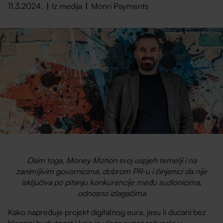
11.3.2024.
Iz medija
Monri Payments
Osim toga, Money Motion svoj uspjeh temelji i na
zanimljivim govornicima, dobrom PR-u i činjenici da nije
isključiva po pitanju konkurencije među sudionicima,
odnosno izlagačima
Kako napreduje projekt digitalnog eura, jesu li dućani bez
blagajni budućnost i koja je uloga super računala u