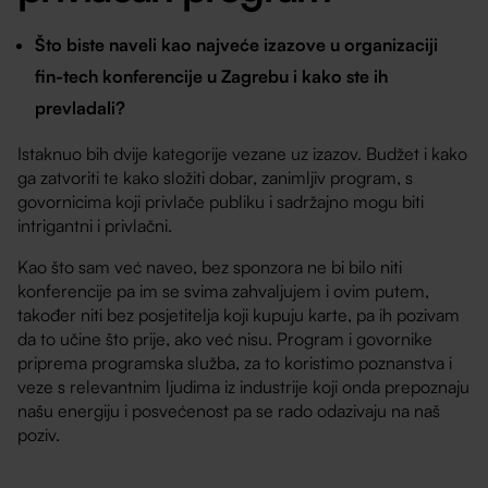
Što biste naveli kao najveće izazove u organizaciji
fin-tech konferencije u Zagrebu i kako ste ih
prevladali?
Istaknuo bih dvije kategorije vezane uz izazov. Budžet i kako
ga zatvoriti te kako složiti dobar, zanimljiv program, s
govornicima koji privlače publiku i sadržajno mogu biti
intrigantni i privlačni.
Kao što sam već naveo, bez sponzora ne bi bilo niti
konferencije pa im se svima zahvaljujem i ovim putem,
također niti bez posjetitelja koji kupuju karte, pa ih pozivam
da to učine što prije, ako već nisu. Program i govornike
priprema programska služba, za to koristimo poznanstva i
veze s relevantnim ljudima iz industrije koji onda prepoznaju
našu energiju i posvećenost pa se rado odazivaju na naš
poziv.