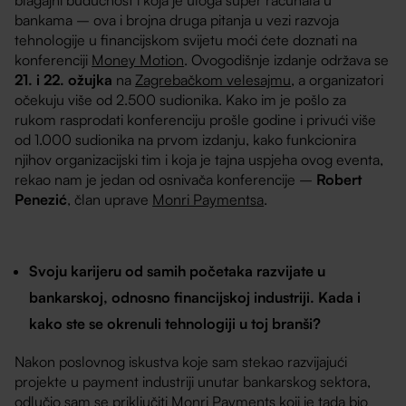
bankama – ova i brojna druga pitanja u vezi razvoja
tehnologije u financijskom svijetu moći ćete doznati na
konferenciji
Money Motion
. Ovogodišnje izdanje održava se
21. i 22. ožujka
na
Zagrebačkom velesajmu
, a organizatori
očekuju više od 2.500 sudionika. Kako im je pošlo za
rukom rasprodati konferenciju prošle godine i privući više
od 1.000 sudionika na prvom izdanju, kako funkcionira
njihov organizacijski tim i koja je tajna uspjeha ovog eventa,
rekao nam je jedan od osnivača konferencije –
Robert
Penezić
, član uprave
Monri Paymentsa
.
Svoju karijeru od samih početaka razvijate u
bankarskoj, odnosno financijskoj industriji. Kada i
kako ste se okrenuli tehnologiji u toj branši?
Nakon poslovnog iskustva koje sam stekao razvijajući
projekte u payment industriji unutar bankarskog sektora,
odlučio sam se priključiti Monri Payments koji je tada bio