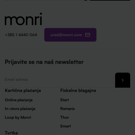
ured@monri.com
+385 1 4440 064
Prijavite se na naš newsletter
Email
*
Kartična plaćanja
Fiskalne blagajne
Online plaćanja
Start
In-store plaćanja
Remaris
Loop by Monri
Thor
Smart
Tvrtka