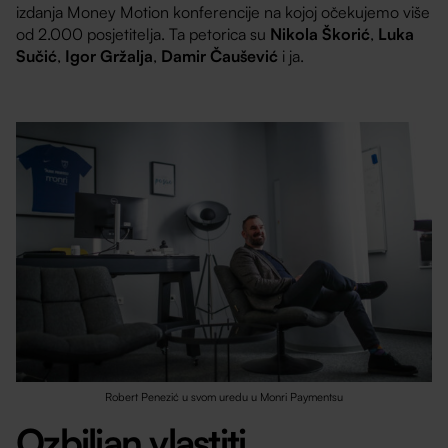
izdanja Money Motion konferencije na kojoj očekujemo više
od 2.000 posjetitelja. Ta petorica su
Nikola Škorić
,
Luka
Sučić
,
Igor Gržalja
,
Damir Čaušević
i ja.
Robert Penezić u svom uredu u Monri Paymentsu
Ozbiljan vlastiti