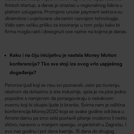
fintech startup, a danas je izrastao u regionalnog lidera u
platnim uslugama. Promjene unutar payment sektora su
dinamične i uvjetovane ubrzanim razvojem tehnologije.
Vidio sam veliku priliku za inoviranje u tom polju kako bi
firma mogla rasti i dosegnuti ove razine na kojima je danas.
Kako i na čiju inicijativu je nastala Money Motion
konferencija? Tko sve stoji iza ovog vrlo uspješnog
događanja?
Petorica ljudi koji se nisu svi poznavali, osim po čuvenju,
obzirom da dolazimo iz iste industrije, sjela je na piće jedno
popodne s namjerom da porazgovaraju o nekakvom
eventu koji bi okupio ljude iz branše. Svima nam je odlična
konferencija Money2020 koja se svake godine održava u
Amsterdamu pa smo sebi postavili pitanje možemo li nešto
slično, naravno u manjem opsegu, organizirati u Zagrebu. I
evo nas godinu i pol dana kasnije, 15 dana do drugog