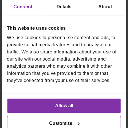
Kartična plaćanja
Consent
Details
About
Možemo vam pomoći s uvođenjem kartične naplate
u vaše poslovanje.
This website uses cookies
We use cookies to personalise content and ads, to
Javite nam se!
provide social media features and to analyse our
traffic. We also share information about your use of
our site with our social media, advertising and
analytics partners who may combine it with other
Fiskalne blagajne
information that you’ve provided to them or that
they’ve collected from your use of their services.
Savjetovat ćemo vas prilikom izbora najboljeg
sustava za vaš lokal, trgovinu, obrt ili hotel.
Javite nam se!
Allow all
Customize