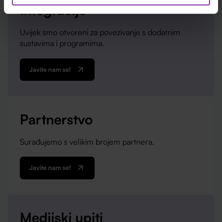
Integracije
Uvijek smo otvoreni za povezivanje s dodatnim
sustavima i programima.
Javite nam se!
Partnerstvo
Surađujemo s velikim brojem partnera.
Javite nam se!
Medijski upiti