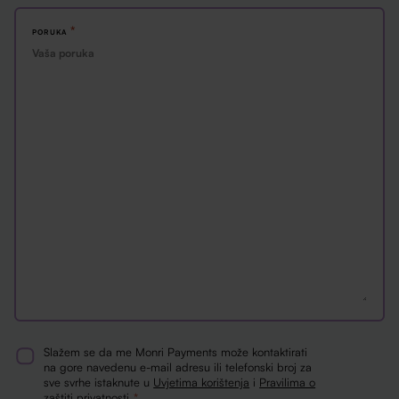
*
PORUKA
Slažem se da me Monri Payments može kontaktirati
Consent
na gore navedenu e-mail adresu ili telefonski broj za
sve svrhe istaknute u
Uvjetima korištenja
i
Pravilima o
*
zaštiti privatnosti
.
*