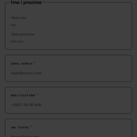
Ime i prezime
*
IME
PREZIME
*
EMAIL ADRESA
*
BROJ TELEFONA
*
IME TVRTKE