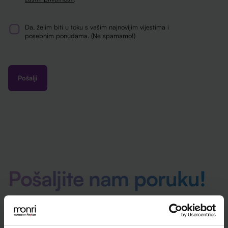
Da, želim biti u toku s vašim najnovijim vijestima i
Newsletter
posebnim ponudama. (Ne spamamo!)
Pošaljite nam poruku!