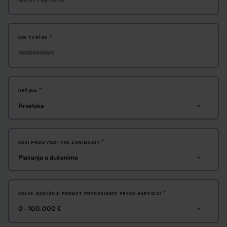
*
OIB TVRTKE
*
DRŽAVA
Hrvatska
*
KOJI PROIZVODI VAS ZANIMAJU?
Plaćanja u dućanima
*
KOLIKI GODIŠNJI PROMET PROCESIRATE PREKO KARTICA?
0 - 100.000 €